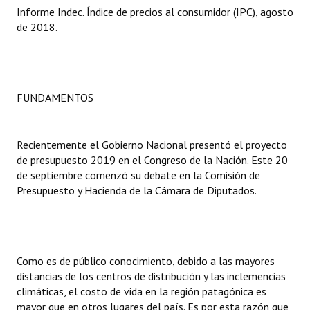
INSTITUCIONAL
Informe Indec. Índice de precios al consumidor (IPC), agosto
de 2018.
Antiguos Pobladores
Noticias Destacadas
FUNDAMENTOS
Registros y Distinciones
Datos Históricos
Recientemente el Gobierno Nacional presentó el proyecto
Premio al Mérito - Registro
de presupuesto 2019 en el Congreso de la Nación. Este 20
de septiembre comenzó su debate en la Comisión de
Audiencias Públicas - Registro
Presupuesto y Hacienda de la Cámara de Diputados.
Mujeres que Dejaron Huellas - Registro
Periodistas Decanos - Registro
Como es de público conocimiento, debido a las mayores
Ciudadano Ilustre - Registro
distancias de los centros de distribución y las inclemencias
climáticas, el costo de vida en la región patagónica es
Banca del Vecino - Registro
mayor que en otros lugares del país. Es por esta razón que