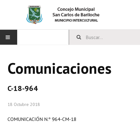
INICIO
Comunicaciones
CONCEJO
Bloques Políticos
C-18-964
Integrantes del Concejo
18 Octubre 2018
Comisiones Permanentes
COMUNICACIÓN N.º 964-CM-18
Comisiones Especiales
Concejales Mandato Cumplido