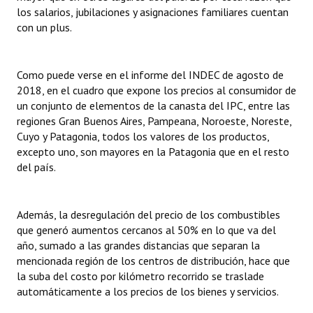
los salarios, jubilaciones y asignaciones familiares cuentan
Huéspedes de Honor - Registro
con un plus.
Antiguos Pobladores - Registro
Reconocimientos - Registro
Como puede verse en el informe del INDEC de agosto de
2018, en el cuadro que expone los precios al consumidor de
Bariloche, Municipio intercultural
un conjunto de elementos de la canasta del IPC, entre las
regiones Gran Buenos Aires, Pampeana, Noroeste, Noreste,
Entrega de distinciones
Cuyo y Patagonia, todos los valores de los productos,
excepto uno, son mayores en la Patagonia que en el resto
REFORMA DE LA CARTA ORGÁNICA
del país.
Además, la desregulación del precio de los combustibles
que generó aumentos cercanos al 50% en lo que va del
año, sumado a las grandes distancias que separan la
mencionada región de los centros de distribución, hace que
la suba del costo por kilómetro recorrido se traslade
automáticamente a los precios de los bienes y servicios.