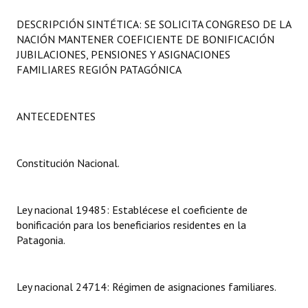
Programas
DESCRIPCIÓN SINTÉTICA: SE SOLICITA CONGRESO DE LA
NACIÓN MANTENER COEFICIENTE DE BONIFICACIÓN
LEGISLACIÓN
JUBILACIONES, PENSIONES Y ASIGNACIONES
FAMILIARES REGIÓN PATAGÓNICA
Constitución Nacional
Constitución Provincial
ANTECEDENTES
Carta Orgánica 2007
Reglamento Interno
Constitución Nacional.
Digesto
Ley nacional 19485: Establécese el coeficiente de
Organigrama
bonificación para los beneficiarios residentes en la
Patagonia.
DOCUMENTOS
Informes de Gestión
Ley nacional 24714: Régimen de asignaciones familiares.
Proyectos Presentados