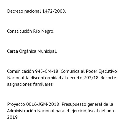
Decreto nacional 1472/2008.
Dictámenes Asesoría Letrada
Actas de Sesión
Constitución Río Negro.
Informes de Unidad Coordinadora
Ejecución Presupuestaria
Carta Orgánica Municipal.
Actas de Audiencias Públicas
Comunicación 945-CM-18: Comunica al Poder Ejecutivo
NORMATIVA
Nacional la disconformidad al decreto 702/18. Recorte
asignaciones familiares.
Comunicaciones
Declaraciones
Proyecto 0016-JGM-2018: Presupuesto general de la
Administración Nacional para el ejercicio fiscal del año
Resoluciones
2019.
Resoluciones de Presidencia