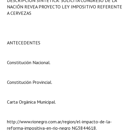
DESCRIPCIÓN SINTÉTICA: SOLICITA CONGRESO DE LA
Programas
NACIÓN REVEA PROYECTO LEY IMPOSITIVO REFERENTE
A CERVEZAS
LEGISLACIÓN
Constitución Nacional
ANTECEDENTES
Constitución Provincial
Carta Orgánica 2007
Constitución Nacional.
Reglamento Interno
Digesto
Constitución Provincial.
Organigrama
Carta Orgánica Municipal.
DOCUMENTOS
Informes de Gestión
http://www.rionegro.com.ar/region/el-impacto-de-la-
reforma-impositiva-en-rio-negro NG3844618.
Proyectos Presentados