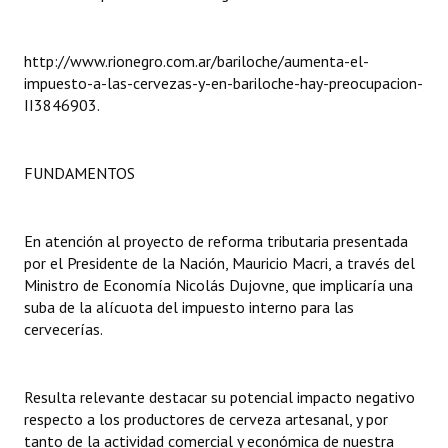
Dictámenes Asesoría Letrada
http://www.rionegro.com.ar/bariloche/aumenta-el-
Actas de Sesión
impuesto-a-las-cervezas-y-en-bariloche-hay-preocupacion-
II3846903.
Informes de Unidad Coordinadora
Ejecución Presupuestaria
FUNDAMENTOS
Actas de Audiencias Públicas
En atención al proyecto de reforma tributaria presentada
NORMATIVA
por el Presidente de la Nación, Mauricio Macri, a través del
Ministro de Economía Nicolás Dujovne, que implicaría una
Comunicaciones
suba de la alícuota del impuesto interno para las
cervecerías.
Declaraciones
Resoluciones
Resulta relevante destacar su potencial impacto negativo
Resoluciones de Presidencia
respecto a los productores de cerveza artesanal, y por
tanto de la actividad comercial y económica de nuestra