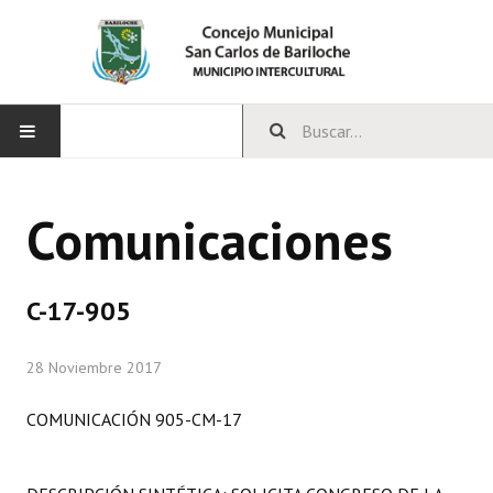
INICIO
Comunicaciones
CONCEJO
Bloques Políticos
C-17-905
Integrantes del Concejo
28 Noviembre 2017
Comisiones Permanentes
COMUNICACIÓN 905-CM-17
Comisiones Especiales
Concejales Mandato Cumplido