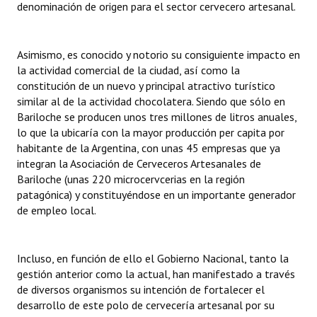
denominación de origen para el sector cervecero artesanal.
Huéspedes de Honor - Registro
Antiguos Pobladores - Registro
Asimismo, es conocido y notorio su consiguiente impacto en
la actividad comercial de la ciudad, así como la
Reconocimientos - Registro
constitución de un nuevo y principal atractivo turístico
similar al de la actividad chocolatera. Siendo que sólo en
Bariloche, Municipio intercultural
Bariloche se producen unos tres millones de litros anuales,
Entrega de distinciones
lo que la ubicaría con la mayor producción per capita por
habitante de la Argentina, con unas 45 empresas que ya
REFORMA DE LA CARTA ORGÁNICA
integran la Asociación de Cerveceros Artesanales de
Bariloche (unas 220 microcervcerias en la región
patagónica) y constituyéndose en un importante generador
de empleo local.
Incluso, en función de ello el Gobierno Nacional, tanto la
gestión anterior como la actual, han manifestado a través
de diversos organismos su intención de fortalecer el
desarrollo de este polo de cervecería artesanal por su