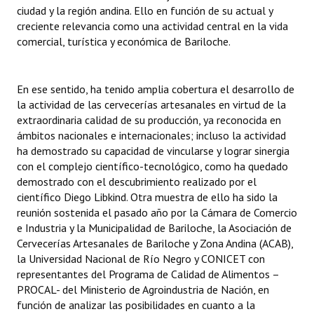
INSTITUCIONAL
ciudad y la región andina. Ello en función de su actual y
creciente relevancia como una actividad central en la vida
comercial, turística y económica de Bariloche.
Antiguos Pobladores
Noticias Destacadas
En ese sentido, ha tenido amplia cobertura el desarrollo de
Registros y Distinciones
la actividad de las cervecerías artesanales en virtud de la
extraordinaria calidad de su producción, ya reconocida en
Datos Históricos
ámbitos nacionales e internacionales; incluso la actividad
ha demostrado su capacidad de vincularse y lograr sinergia
Premio al Mérito - Registro
con el complejo científico-tecnológico, como ha quedado
demostrado con el descubrimiento realizado por el
Audiencias Públicas - Registro
científico Diego Libkind. Otra muestra de ello ha sido la
reunión sostenida el pasado año por la Cámara de Comercio
Mujeres que Dejaron Huellas - Registro
e Industria y la Municipalidad de Bariloche, la Asociación de
Periodistas Decanos - Registro
Cervecerías Artesanales de Bariloche y Zona Andina (ACAB),
la Universidad Nacional de Río Negro y CONICET con
Ciudadano Ilustre - Registro
representantes del Programa de Calidad de Alimentos –
PROCAL- del Ministerio de Agroindustria de Nación, en
Banca del Vecino - Registro
función de analizar las posibilidades en cuanto a la