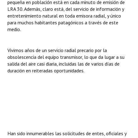
pequeña en población está en cada minuto de emisión de
Huéspedes de Honor - Registro
LRA 30. Además, claro está, del servicio de información y
entretenimiento natural en toda emisora radial, y único
Antiguos Pobladores - Registro
para muchos habitantes patagónicos a través de este
medio.
Reconocimientos - Registro
Bariloche, Municipio intercultural
Vivimos años de un servicio radial precario por la
Entrega de distinciones
obsolescencia del equipo transmisor, lo que da lugar a su
salida del aire casi diaria, incluidas las de varios días de
REFORMA DE LA CARTA ORGÁNICA
duración en reiteradas oportunidades.
Han sido innumerables las solicitudes de entes, oficiales y