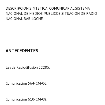
Programas
DESCRIPCION SINTETICA: COMUNICAR AL SISTEMA
NACIONAL DE MEDIOS PUBLICOS SITUACION DE RADIO
LEGISLACIÓN
NACIONAL BARILOCHE.
Constitución Nacional
Constitución Provincial
Carta Orgánica 2007
ANTECEDENTES
Reglamento Interno
Digesto
Ley de Radiodifusión 22285.
Organigrama
Comunicación 564-CM-06.
DOCUMENTOS
Informes de Gestión
Comunicación 610-CM-08.
Proyectos Presentados