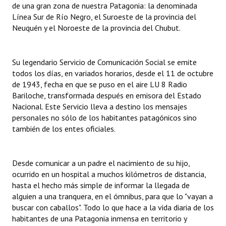
de una gran zona de nuestra Patagonia: la denominada
INSTITUCIONAL
Línea Sur de Río Negro, el Suroeste de la provincia del
Neuquén y el Noroeste de la provincia del Chubut.
Antiguos Pobladores
Noticias Destacadas
Su legendario Servicio de Comunicación Social se emite
Registros y Distinciones
todos los días, en variados horarios, desde el 11 de octubre
de 1943, fecha en que se puso en el aire LU 8 Radio
Datos Históricos
Bariloche, transformada después en emisora del Estado
Nacional. Este Servicio lleva a destino los mensajes
Premio al Mérito - Registro
personales no sólo de los habitantes patagónicos sino
también de los entes oficiales.
Audiencias Públicas - Registro
Mujeres que Dejaron Huellas - Registro
Desde comunicar a un padre el nacimiento de su hijo,
ocurrido en un hospital a muchos kilómetros de distancia,
Periodistas Decanos - Registro
hasta el hecho más simple de informar la llegada de
Ciudadano Ilustre - Registro
alguien a una tranquera, en el ómnibus, para que lo "vayan a
buscar con caballos". Todo lo que hace a la vida diaria de los
Banca del Vecino - Registro
habitantes de una Patagonia inmensa en territorio y