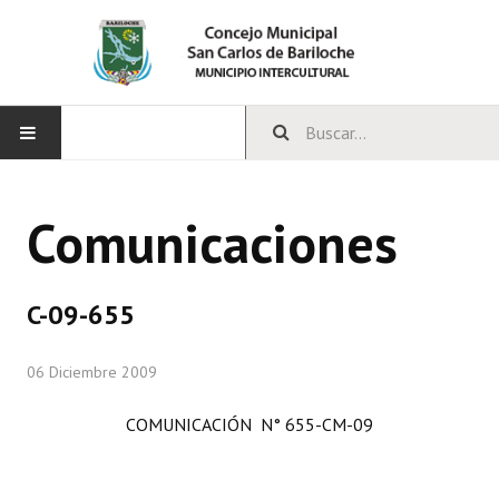
INICIO
Comunicaciones
CONCEJO
Bloques Políticos
C-09-655
Integrantes del Concejo
06 Diciembre 2009
Comisiones Permanentes
COMUNICACIÓN N° 655-CM-09
Comisiones Especiales
Concejales Mandato Cumplido