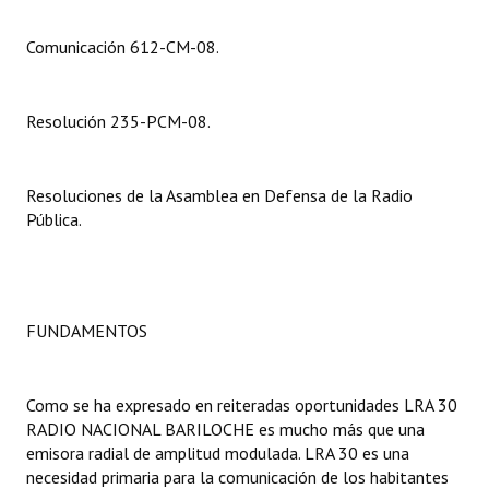
Dictámenes Asesoría Letrada
Comunicación 612-CM-08.
Actas de Sesión
Resolución 235-PCM-08.
Informes de Unidad Coordinadora
Ejecución Presupuestaria
Resoluciones de la Asamblea en Defensa de la Radio
Pública.
Actas de Audiencias Públicas
NORMATIVA
Comunicaciones
FUNDAMENTOS
Declaraciones
Como se ha expresado en reiteradas oportunidades LRA 30
Resoluciones
RADIO NACIONAL BARILOCHE es mucho más que una
emisora radial de amplitud modulada. LRA 30 es una
Resoluciones de Presidencia
necesidad primaria para la comunicación de los habitantes