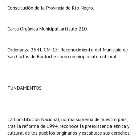
INSTITUCIONAL
Constitución de la Provincia de Río Negro.
Antiguos Pobladores
Carta Orgánica Municipal, artículo 210.
Noticias Destacadas
Registros y Distinciones
Ordenanza 2641-CM-15: Reconocimiento del Municipio de
San Carlos de Bariloche como municipio intercultural.
Datos Históricos
Premio al Mérito - Registro
Audiencias Públicas - Registro
FUNDAMENTOS
Mujeres que Dejaron Huellas - Registro
Periodistas Decanos - Registro
La Constitución Nacional, norma suprema de nuestro país,
Ciudadano Ilustre - Registro
tras la reforma de 1994, reconoce la preexistencia étnica y
Banca del Vecino - Registro
cultural de los pueblos originarios y establece sus derechos.