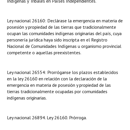
Indígenas y Tribales en Países Independientes.
Dictámenes Asesoría Letrada
Ley nacional 26160: Declárase la emergencia en materia de
Actas de Sesión
posesión y propiedad de las tierras que tradicionalmente
ocupan las comunidades indígenas originarias del país, cuya
Informes de Unidad Coordinadora
personería jurídica haya sido inscripta en el Registro
Nacional de Comunidades Indígenas u organismo provincial
Ejecución Presupuestaria
competente o aquellas preexistentes.
Actas de Audiencias Públicas
Ley nacional 26554: Prorróganse los plazos establecidos
NORMATIVA
en la ley 26160 en relación con la declaración de la
emergencia en materia de posesión y propiedad de las
Comunicaciones
tierras tradicionalmente ocupadas por comunidades
Declaraciones
indígenas originarias.
Resoluciones
Ley nacional 26894. Ley 26160. Prórroga.
Resoluciones de Presidencia