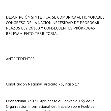
Programas
LEGISLACIÓN
DESCRIPCIÓN SINTÉTICA: SE COMUNICA AL HONORABLE
CONGRESO DE LA NACIÓN NECESIDAD DE PROROGAR
Constitución Nacional
PLAZOS LEY 26160 Y CONSECUENTES PRÓRROGAS.
RELEVAMIENTO TERRITORIAL.
Constitución Provincial
Carta Orgánica 2007
Reglamento Interno
ANTECEDENTES
Digesto
Organigrama
Constitución Nacional, artículo 75, inciso 17.
DOCUMENTOS
Ley nacional 24071: Apruébase el Convenio 169 de la
Informes de Gestión
Organización Internacional del Trabajo sobre Pueblos
Proyectos Presentados