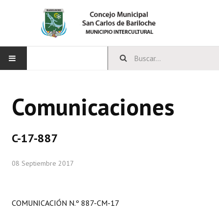
INICIO
Comunicaciones
CONCEJO
Bloques Políticos
C-17-887
Integrantes del Concejo
08 Septiembre 2017
Comisiones Permanentes
Comisiones Especiales
COMUNICACIÓN N.º 887-CM-17
Concejales Mandato Cumplido