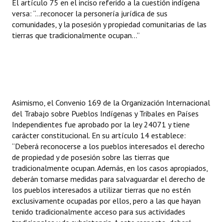
El artículo 75 en el inciso referido a la cuestión indígena
Huéspedes de Honor - Registro
versa: “…reconocer la personería jurídica de sus
comunidades, y la posesión y propiedad comunitarias de las
Antiguos Pobladores - Registro
tierras que tradicionalmente ocupan…”
Reconocimientos - Registro
Bariloche, Municipio intercultural
Entrega de distinciones
Asimismo, el Convenio 169 de la Organización Internacional
REFORMA DE LA CARTA ORGÁNICA
del Trabajo sobre Pueblos Indígenas y Tribales en Países
Independientes fue aprobado por la ley 24071 y tiene
carácter constitucional. En su artículo 14 establece:
“Deberá reconocerse a los pueblos interesados el derecho
de propiedad y de posesión sobre las tierras que
tradicionalmente ocupan. Además, en los casos apropiados,
deberán tomarse medidas para salvaguardar el derecho de
los pueblos interesados a utilizar tierras que no estén
exclusivamente ocupadas por ellos, pero a las que hayan
tenido tradicionalmente acceso para sus actividades