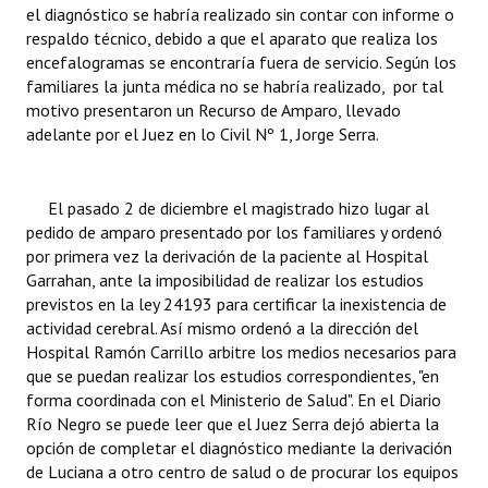
el diagnóstico se habría realizado sin contar con informe o
Huéspedes de Honor - Registro
respaldo técnico, debido a que el aparato que realiza los
encefalogramas se encontraría fuera de servicio. Según los
Antiguos Pobladores - Registro
familiares la junta médica no se habría realizado, por tal
motivo presentaron un Recurso de Amparo, llevado
Reconocimientos - Registro
adelante por el Juez en lo Civil Nº 1, Jorge Serra.
Bariloche, Municipio intercultural
Entrega de distinciones
El pasado 2 de diciembre el magistrado hizo lugar al
pedido de amparo presentado por los familiares y ordenó
REFORMA DE LA CARTA ORGÁNICA
por primera vez la derivación de la paciente al Hospital
Garrahan, ante la imposibilidad de realizar los estudios
previstos en la ley 24193 para certificar la inexistencia de
actividad cerebral. Así mismo ordenó a la dirección del
Hospital Ramón Carrillo arbitre los medios necesarios para
que se puedan realizar los estudios correspondientes, "en
forma coordinada con el Ministerio de Salud". En el Diario
Río Negro se puede leer que el Juez Serra dejó abierta la
opción de completar el diagnóstico mediante la derivación
de Luciana a otro centro de salud o de procurar los equipos