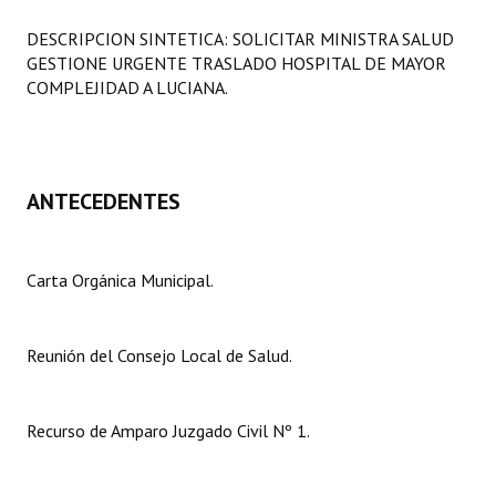
Programas
DESCRIPCION SINTETICA: SOLICITAR MINISTRA SALUD
GESTIONE URGENTE TRASLADO HOSPITAL DE MAYOR
LEGISLACIÓN
COMPLEJIDAD A LUCIANA.
Constitución Nacional
Constitución Provincial
ANTECEDENTES
Carta Orgánica 2007
Reglamento Interno
Carta Orgánica Municipal.
Digesto
Organigrama
Reunión del Consejo Local de Salud.
DOCUMENTOS
Recurso de Amparo Juzgado Civil Nº 1.
Informes de Gestión
Proyectos Presentados