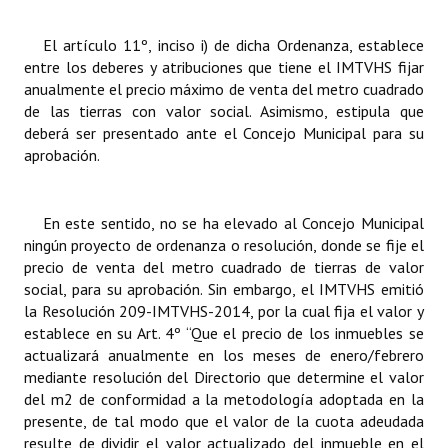
INSTITUCIONAL
El artículo 11º, inciso i) de dicha Ordenanza, establece
Antiguos Pobladores
entre los deberes y atribuciones que tiene el IMTVHS fijar
anualmente el precio máximo de venta del metro cuadrado
Noticias Destacadas
de las tierras con valor social. Asimismo, estipula que
deberá ser presentado ante el Concejo Municipal para su
Registros y Distinciones
aprobación.
Datos Históricos
En este sentido, no se ha elevado al Concejo Municipal
Premio al Mérito - Registro
ningún proyecto de ordenanza o resolución, donde se fije el
Audiencias Públicas - Registro
precio de venta del metro cuadrado de tierras de valor
social, para su aprobación. Sin embargo, el
IMTVHS emitió
Mujeres que Dejaron Huellas - Registro
la
Resolución 209-IMTVHS-2014, por la cual fija el valor y
establece en su Art. 4º “Que el precio de los inmuebles se
Periodistas Decanos - Registro
actualizará anualmente en los meses de enero/febrero
mediante resolución del Directorio que determine el valor
Ciudadano Ilustre - Registro
del m2 de conformidad a la metodología adoptada en la
presente, de tal modo que el valor de la cuota adeudada
Banca del Vecino - Registro
resulte de dividir el valor actualizado del inmueble en el