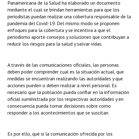
Panamericana de la Salud ha elaborado un documento
Huéspedes de Honor - Registro
mediante el cual se brindan herramientas para que los
periodistas puedan realizar una cobertura responsable de la
Antiguos Pobladores - Registro
pandemia del Covid-19. Del mismo modo se proponen
enfoques para la cobertura y se incentiva a que el
Reconocimientos - Registro
periodismo aporte consejos y soluciones que contribuyan a
reducir los riesgos para la salud y salvar vidas.
Bariloche, Municipio intercultural
Entrega de distinciones
A través de las comunicaciones oficiales, las personas
REFORMA DE LA CARTA ORGÁNICA
deben poder comprender cual es la situación actual, que
medidas se encuentran realizando las autoridades y que
acciones pueden o deben realizar a nivel personal. Es
necesario que la población pueda confiar en la información
oficial suministrada por los respectivas autoridades y en
consecuencia pueda tomar decisiones sobre como
responder a los acontecimientos que se suscitan.
Es por ello, que si la comunicación ofrecida por los