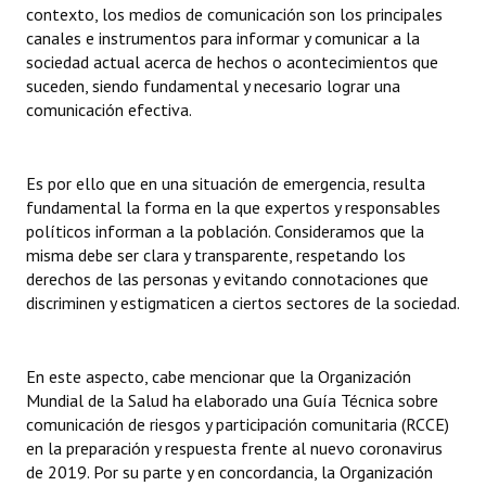
contexto, los medios de comunicación son los principales
INSTITUCIONAL
canales e instrumentos para informar y comunicar a la
sociedad actual acerca de hechos o acontecimientos que
Antiguos Pobladores
suceden, siendo fundamental y necesario lograr una
comunicación efectiva.
Noticias Destacadas
Registros y Distinciones
Es por ello que en una situación de emergencia, resulta
Datos Históricos
fundamental la forma en la que expertos y responsables
políticos informan a la población. Consideramos que la
Premio al Mérito - Registro
misma debe ser clara y transparente, respetando los
derechos de las personas y evitando connotaciones que
Audiencias Públicas - Registro
discriminen y estigmaticen a ciertos sectores de la sociedad.
Mujeres que Dejaron Huellas - Registro
Periodistas Decanos - Registro
En este aspecto, cabe mencionar que la Organización
Mundial de la Salud ha elaborado una Guía Técnica sobre
Ciudadano Ilustre - Registro
comunicación de riesgos y participación comunitaria (RCCE)
en la preparación y respuesta frente al nuevo coronavirus
Banca del Vecino - Registro
de 2019. Por su parte y en concordancia, la Organización