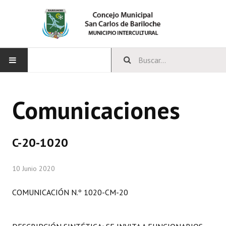
INICIO
Comunicaciones
CONCEJO
Bloques Políticos
C-20-1020
Integrantes del Concejo
10 Junio 2020
Comisiones Permanentes
COMUNICACIÓN N.º 1020-CM-20
Comisiones Especiales
Concejales Mandato Cumplido