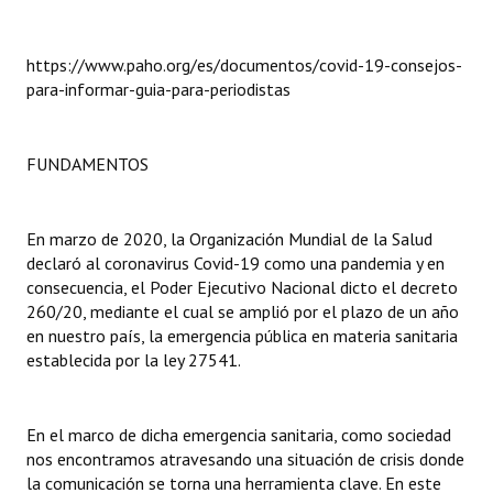
Dictámenes Asesoría Letrada
https://www.paho.org/es/documentos/covid-19-consejos-
para-informar-guia-para-periodistas
Actas de Sesión
Informes de Unidad Coordinadora
FUNDAMENTOS
Ejecución Presupuestaria
Actas de Audiencias Públicas
En marzo de 2020, la Organización Mundial de la Salud
declaró al coronavirus Covid-19 como una pandemia y en
NORMATIVA
consecuencia, el Poder Ejecutivo Nacional dicto el decreto
260/20, mediante el cual se amplió por el plazo de un año
Comunicaciones
en nuestro país, la emergencia pública en materia sanitaria
establecida por la ley 27541.
Declaraciones
Resoluciones
En el marco de dicha emergencia sanitaria, como sociedad
nos encontramos atravesando una situación de crisis donde
Resoluciones de Presidencia
la comunicación se torna una herramienta clave. En este