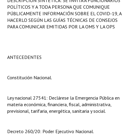
DESCRIPCIÓN SINTÉTICA: SE INVITA A FUNCIONARIOS
Programas
POLÍTICOS Y A TODA PERSONA QUE COMUNIQUE
PÚBLICAMENTE INFORMACIÓN SOBRE EL COVID-19, A
LEGISLACIÓN
HACERLO SEGÚN LAS GUÍAS TÉCNICAS DE CONSEJOS
PARA COMUNICAR EMITIDAS POR LA OMS Y LA OPS
Constitución Nacional
Constitución Provincial
ANTECEDENTES
Carta Orgánica 2007
Reglamento Interno
Constitución Nacional.
Digesto
Organigrama
Ley nacional 27541: Declárese la Emergencia Pública en
materia económica, financiera, fiscal, administrativa,
DOCUMENTOS
previsional, tarifaria, energética, sanitaria y social.
Informes de Gestión
Decreto 260/20: Poder Ejecutivo Nacional.
Proyectos Presentados