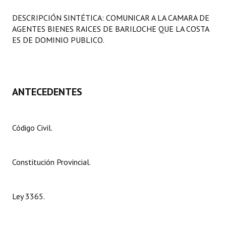
Programas
DESCRIPCIÓN SINTÉTICA: COMUNICAR A LA CAMARA DE
AGENTES BIENES RAICES DE BARILOCHE QUE LA COSTA
LEGISLACIÓN
ES DE DOMINIO PUBLICO.
Constitución Nacional
Constitución Provincial
ANTECEDENTES
Carta Orgánica 2007
Reglamento Interno
Código Civil.
Digesto
Organigrama
Constitución Provincial.
DOCUMENTOS
Ley 3365.
Informes de Gestión
Proyectos Presentados