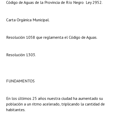
Código de Aguas de la Provincia de Río Negro  Ley 2952.
Dictámenes Asesoría Letrada
Carta Orgánica Municipal.
Actas de Sesión
Informes de Unidad Coordinadora
Resolución 1058 que reglamenta el Código de Aguas.
Ejecución Presupuestaria
Actas de Audiencias Públicas
Resolución 1303.
NORMATIVA
Comunicaciones
FUNDAMENTOS
Declaraciones
Resoluciones
En los últimos 25 años nuestra ciudad ha aumentado su
población a un ritmo acelerado, triplicando la cantidad de
Resoluciones de Presidencia
habitantes.