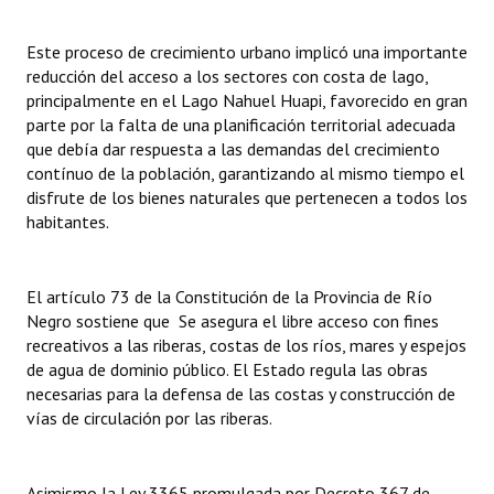
INSTITUCIONAL
Este proceso de crecimiento urbano implicó una importante
Antiguos Pobladores
reducción del acceso a los sectores con costa de lago,
principalmente en el Lago Nahuel Huapi, favorecido en gran
Noticias Destacadas
parte por la falta de una planificación territorial adecuada
que debía dar respuesta a las demandas del crecimiento
Registros y Distinciones
contínuo de la población, garantizando al mismo tiempo el
disfrute de los bienes naturales que pertenecen a todos los
Datos Históricos
habitantes.
Premio al Mérito - Registro
Audiencias Públicas - Registro
El artículo 73 de la Constitución de la Provincia de Río
Negro sostiene que Se asegura el libre acceso con fines
Mujeres que Dejaron Huellas - Registro
recreativos a las riberas, costas de los ríos, mares y espejos
de agua de dominio público. El Estado regula las obras
Periodistas Decanos - Registro
necesarias para la defensa de las costas y construcción de
vías de circulación por las riberas.
Ciudadano Ilustre - Registro
Banca del Vecino - Registro
Asimismo la Ley 3365 promulgada por Decreto 367 de