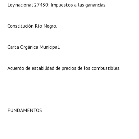
Ley nacional 27430: Impuestos a las ganancias.
Dictámenes Asesoría Letrada
Actas de Sesión
Constitución Río Negro.
Informes de Unidad Coordinadora
Carta Orgánica Municipal.
Ejecución Presupuestaria
Actas de Audiencias Públicas
Acuerdo de estabilidad de precios de los combustibles.
NORMATIVA
Comunicaciones
Declaraciones
FUNDAMENTOS
Resoluciones
Resoluciones de Presidencia