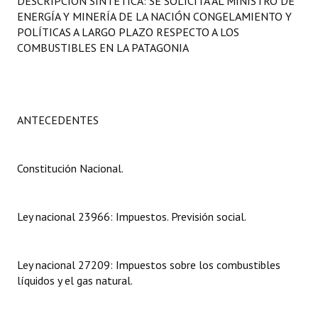
DESCRIPCIÓN SINTÉTICA: SE SOLICITA AL MINISTRO DE
Programas
ENERGÍA Y MINERÍA DE LA NACIÓN CONGELAMIENTO Y
POLÍTICAS A LARGO PLAZO RESPECTO A LOS
LEGISLACIÓN
COMBUSTIBLES EN LA PATAGONIA
Constitución Nacional
Constitución Provincial
ANTECEDENTES
Carta Orgánica 2007
Reglamento Interno
Constitución Nacional.
Digesto
Ley nacional 23966: Impuestos. Previsión social.
Organigrama
DOCUMENTOS
Ley nacional 27209: Impuestos sobre los combustibles
líquidos y el gas natural.
Informes de Gestión
Proyectos Presentados