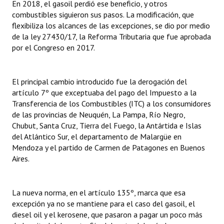
En 2018, el gasoil perdió ese beneficio, y otros
Huéspedes de Honor - Registro
combustibles siguieron sus pasos. La modificación, que
flexibiliza los alcances de las excepciones, se dio por medio
Antiguos Pobladores - Registro
de la ley 27430/17, la Reforma Tributaria que fue aprobada
por el Congreso en 2017.
Reconocimientos - Registro
Bariloche, Municipio intercultural
El principal cambio introducido fue la derogación del
Entrega de distinciones
artículo 7º que exceptuaba del pago del Impuesto a la
Transferencia de los Combustibles (ITC) a los consumidores
REFORMA DE LA CARTA ORGÁNICA
de las provincias de Neuquén, La Pampa, Río Negro,
Chubut, Santa Cruz, Tierra del Fuego, la Antártida e Islas
del Atlántico Sur, el departamento de Malargüe en
Mendoza y el partido de Carmen de Patagones en Buenos
Aires.
La nueva norma, en el artículo 135º, marca que esa
excepción ya no se mantiene para el caso del gasoil, el
diesel oil y el kerosene, que pasaron a pagar un poco más