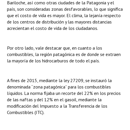
Bariloche, así como otras ciudades de la Patagonia y el
INSTITUCIONAL
país, son consideradas zonas desfavorables, lo que significa
que el costo de vida es mayor. El clima, la lejanía respecto
Antiguos Pobladores
de los centros de distribución y las mayores distancias
acrecientan el costo de vida de los ciudadanos.
Noticias Destacadas
Registros y Distinciones
Por otro lado, vale destacar que, en cuanto a los
Datos Históricos
combustibles, la región patagónica es de donde se extraen
la mayoría de los hidrocarburos de todo el país.
Premio al Mérito - Registro
Audiencias Públicas - Registro
A fines de 2015, mediante la ley 27209, se instauró la
denominada “zona patagónica” para los combustibles
Mujeres que Dejaron Huellas - Registro
líquidos. La norma fijaba un recorte del 22% en los precios
de las naftas y del 12% en el gasoil, mediante la
Periodistas Decanos - Registro
modificación del Impuesto a la Transferencia de los
Combustibles (ITC).
Ciudadano Ilustre - Registro
Banca del Vecino - Registro