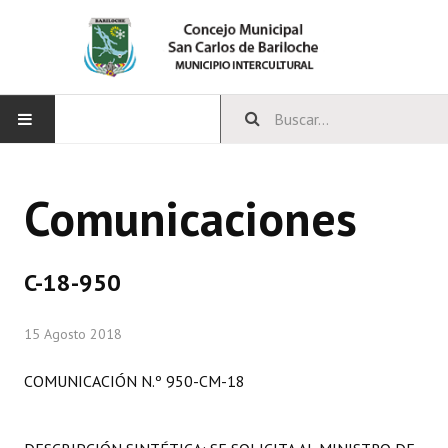
INICIO
Comunicaciones
CONCEJO
Bloques Políticos
C-18-950
Integrantes del Concejo
15 Agosto 2018
Comisiones Permanentes
COMUNICACIÓN N.º 950-CM-18
Comisiones Especiales
Concejales Mandato Cumplido