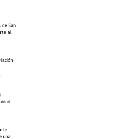
l de San
rse al
 Nación
.
í
nidad
ente
e una