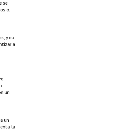
e se
os o,
s, y no
ntizar a
ve
n
on un
ta un
uenta la
e