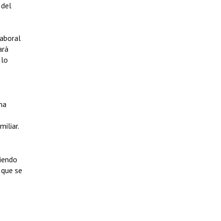
 del
laboral
ará
 lo
na
iliar.
siendo
 que se