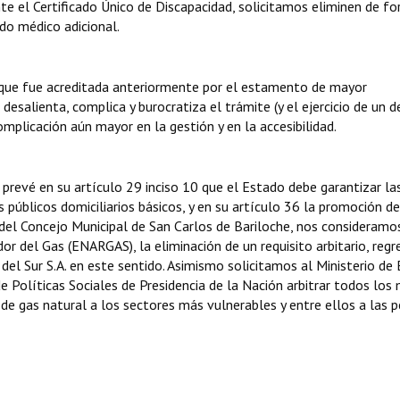
te el Certificado Único de Discapacidad, solicitamos eliminen de f
ado médico adicional.
a que fue acreditada anteriormente por el estamento de mayor
esalienta, complica y burocratiza el trámite (y el ejercicio de un 
plicación aún mayor en la gestión y en la accesibilidad.
prevé en su artículo 29 inciso 10 que el Estado debe garantizar la
s públicos domiciliarios básicos, y en su artículo 36 la promoción de
del Concejo Municipal de San Carlos de Bariloche, nos consideramo
r del Gas (ENARGAS), la eliminación de un requisito arbitario, regr
del Sur S.A. en este sentido. Asimismo solicitamos al Ministerio de
de Políticas Sociales de Presidencia de la Nación arbitrar todos los
io de gas natural a los sectores más vulnerables y entre ellos a las 