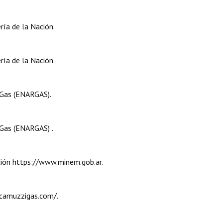
ría de la Nación.
ría de la Nación.
 Gas (ENARGAS).
 Gas (ENARGAS) .
ación https://www.minem.gob.ar.
.camuzzigas.com/.