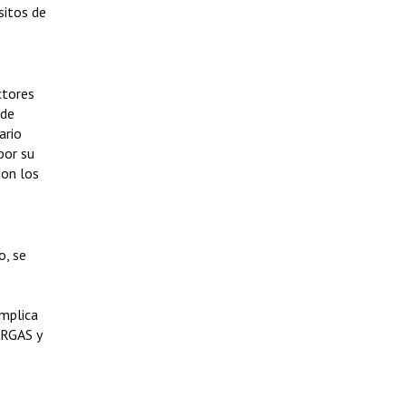
sitos de
ctores
 de
ario
por su
son los
o, se
implica
ARGAS y