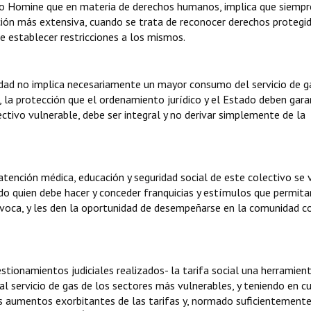
Pro Homine que en materia de derechos humanos, implica que siempr
ción más extensiva, cuando se trata de reconocer derechos protegid
e establecer restricciones a los mismos.
cidad no implica necesariamente un mayor consumo del servicio de ga
s, la protección que el ordenamiento jurídico y el Estado deben gara
ctivo vulnerable, debe ser integral y no derivar simplemente de la
 atención médica, educación y seguridad social de este colectivo se 
o quien debe hacer y conceder franquicias y estímulos que permita
rovoca, y les den la oportunidad de desempeñarse en la comunidad c
uestionamientos judiciales realizados- la tarifa social una herramien
al servicio de gas de los sectores más vulnerables, y teniendo en c
os aumentos exorbitantes de las tarifas y, normado suficientement