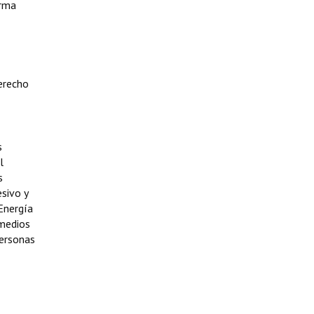
orma
derecho
s
l
s
esivo y
 Energía
 medios
personas