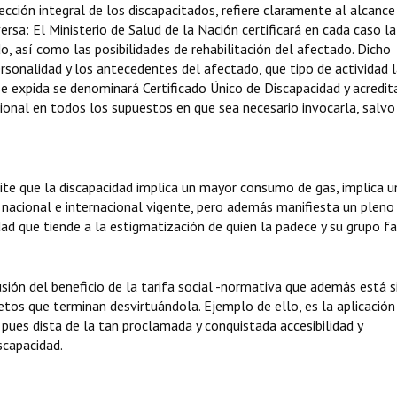
ción integral de los discapacitados, refiere claramente al alcance
versa: El Ministerio de Salud de la Nación certificará en cada caso la
do, así como las posibilidades de rehabilitación del afectado. Dicho
ersonalidad y los antecedentes del afectado, que tipo de actividad 
e expida se denominará Certificado Único de Discapacidad y acredit
ional en todos los supuestos en que sea necesario invocarla, salvo
dite que la discapacidad implica un mayor consumo de gas, implica u
 nacional e internacional vigente, pero además manifiesta un pleno
d que tiende a la estigmatización de quien la padece y su grupo fam
usión del beneficio de la tarifa social -normativa que además está 
etos que terminan desvirtuándola. Ejemplo de ello, es la aplicación
pues dista de la tan proclamada y conquistada accesibilidad y
scapacidad.