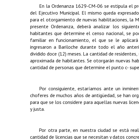
En la Ordenanza 1629-CM-06 se estipula el pro
del Ejecutivo Municipal. El mismo queda expresado
para el otorgamiento de nuevas habilitaciones, la Mu
presente Ordenanza, deberá analizar los siguien
habitantes que determine el censo nacional, se p
familiar en funcionamiento, el que se le aplicará
ingresaron a Bariloche durante todo el año anteri
dividido doce (12) meses. La ca
ntidad de residentes,
aproximada de habitantes. Se otorgarán nuevas habi
cantidad de personas que determine el punto c- super
Por consiguiente, estaríamos ante un inminen
choferes de muchos años de antigüedad, se han orga
para que se los considere para aquellas nuevas lice
y justa.
Por otra parte, en nuestra ciudad se está rea
cantidad de licencias que se necesitan y datos concr