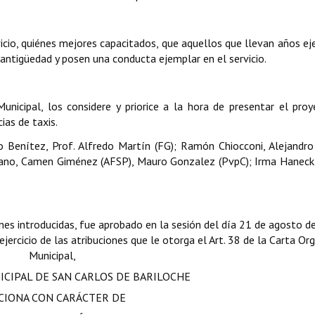
cio, quiénes mejores capacitados, que aquellos que llevan años ej
 antigüedad y posen una conducta ejemplar en el servicio.
unicipal, los considere y priorice a la hora de presentar el pro
ias de taxis.
ego Benítez, Prof. Alfredo Martín (FG); Ramón Chiocconi, Alejand
scano, Camen Giménez (AFSP), Mauro Gonzalez (PvpC); Irma Haneck
nes introducidas, fue aprobado en la sesión del día 21 de agosto d
jercicio de las atribuciones que le otorga el Art. 38 de la Carta Or
Municipal,
ICIPAL DE SAN CARLOS DE BARILOCHE
CIONA CON CARÁCTER DE