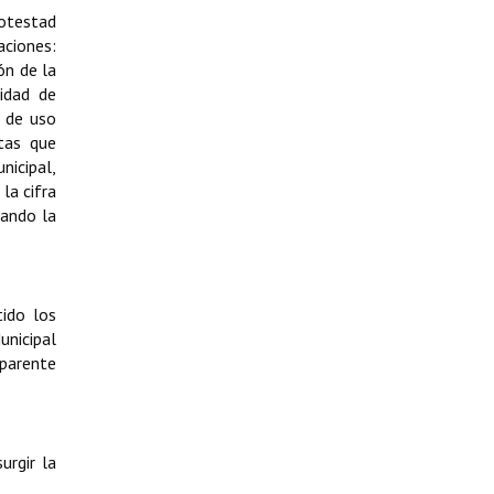
potestad
aciones:
ón de la
idad de
z de uso
stas que
nicipal,
la cifra
uando la
tido los
unicipal
sparente
urgir la