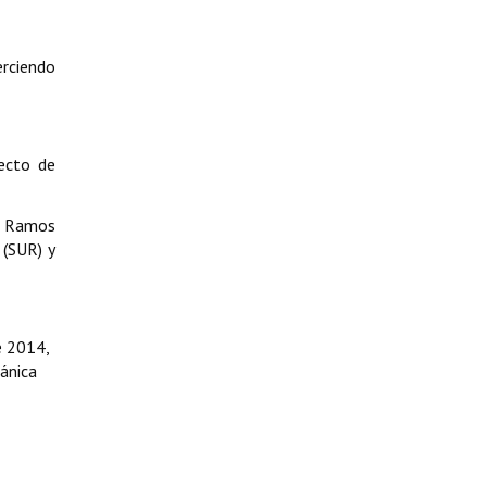
erciendo
yecto de
ro Ramos
 (SUR) y
e 2014,
gánica