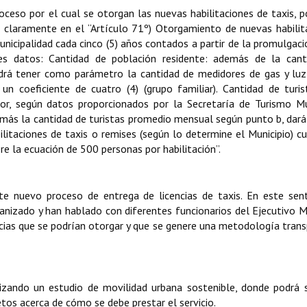
ceso por el cual se otorgan las nuevas habilitaciones de taxis, 
 claramente en el “Artículo 71º) Otorgamiento de nuevas habilit
nicipalidad cada cinco (5) años contados a partir de la promulgaci
tes datos: Cantidad de población residente: además de la cant
odrá tener como parámetro la cantidad de medidores de gas y lu
 un coeficiente de cuatro (4) (grupo familiar). Cantidad de turi
or, según datos proporcionados por la Secretaría de Turismo Mu
 más la cantidad de turistas promedio mensual según punto b, dará 
litaciones de taxis o remises (según lo determine el Municipio) c
e la ecuación de 500 personas por habilitación”.
te nuevo proceso de entrega de licencias de taxis. En este sen
nizado y han hablado con diferentes funcionarios del Ejecutivo M
ncias que se podrían otorgar y que se genere una metodología tran
lizando un estudio de movilidad urbana sostenible, donde podrá s
etos acerca de cómo se debe prestar el servicio.