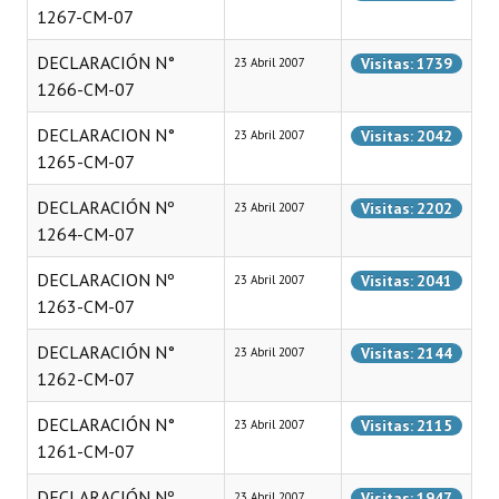
1267-CM-07
Programas
DECLARACIÓN N°
Visitas: 1739
23 Abril 2007
LEGISLACIÓN
1266-CM-07
Constitución Nacional
DECLARACION N°
Visitas: 2042
23 Abril 2007
1265-CM-07
Constitución Provincial
DECLARACIÓN Nº
Visitas: 2202
23 Abril 2007
Carta Orgánica 2007
1264-CM-07
Reglamento Interno
DECLARACION Nº
Visitas: 2041
23 Abril 2007
1263-CM-07
Digesto
DECLARACIÓN N°
Organigrama
Visitas: 2144
23 Abril 2007
1262-CM-07
DOCUMENTOS
DECLARACIÓN N°
Visitas: 2115
23 Abril 2007
1261-CM-07
Informes de Gestión
DECLARACIÓN Nº
Proyectos Presentados
Visitas: 1947
23 Abril 2007