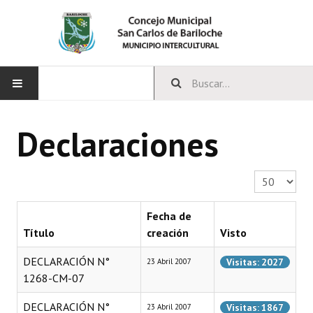
INICIO
Declaraciones
CONCEJO
Cantidad a 
Bloques Políticos
Integrantes del Concejo
Fecha de
Título
creación
Visto
Comisiones Permanentes
DECLARACIÓN N°
Visitas: 2027
23 Abril 2007
Comisiones Especiales
1268-CM-07
Concejales Mandato Cumplido
DECLARACIÓN N°
Visitas: 1867
23 Abril 2007