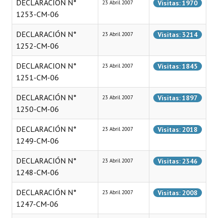
DECLARACIÓN N°
Visitas: 1970
23 Abril 2007
INSTITUCIONAL
1253-CM-06
Antiguos Pobladores
DECLARACIÓN N°
Visitas: 3214
23 Abril 2007
1252-CM-06
Noticias Destacadas
DECLARACION N°
Visitas: 1845
23 Abril 2007
Registros y Distinciones
1251-CM-06
Datos Históricos
DECLARACIÓN N°
Visitas: 1897
23 Abril 2007
Premio al Mérito - Registro
1250-CM-06
Audiencias Públicas - Registro
DECLARACIÓN N°
Visitas: 2018
23 Abril 2007
1249-CM-06
Mujeres que Dejaron Huellas - Registro
DECLARACIÓN N°
Visitas: 2346
23 Abril 2007
Periodistas Decanos - Registro
1248-CM-06
Ciudadano Ilustre - Registro
DECLARACIÓN N°
Visitas: 2008
23 Abril 2007
1247-CM-06
Banca del Vecino - Registro