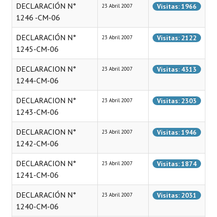
DECLARACIÓN N°
Visitas: 1966
23 Abril 2007
Huéspedes de Honor - Registro
1246 -CM-06
Antiguos Pobladores - Registro
DECLARACIÓN N°
Visitas: 2122
23 Abril 2007
1245-CM-06
Reconocimientos - Registro
DECLARACION N°
Bariloche, Municipio intercultural
Visitas: 4313
23 Abril 2007
1244-CM-06
Entrega de distinciones
DECLARACION N°
Visitas: 2303
23 Abril 2007
REFORMA DE LA CARTA ORGÁNICA
1243-CM-06
DECLARACION N°
Visitas: 1946
23 Abril 2007
1242-CM-06
DECLARACION N°
Visitas: 1874
23 Abril 2007
1241-CM-06
DECLARACIÓN N°
Visitas: 2031
23 Abril 2007
1240-CM-06