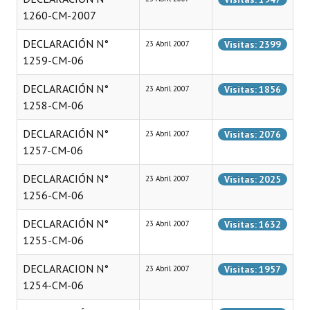
1260-CM-2007
Dictámenes Asesoría Letrada
DECLARACIÓN N°
Visitas: 2399
23 Abril 2007
Actas de Sesión
1259-CM-06
Informes de Unidad Coordinadora
DECLARACIÓN N°
Visitas: 1856
23 Abril 2007
1258-CM-06
Ejecución Presupuestaria
DECLARACIÓN N°
Visitas: 2076
23 Abril 2007
Actas de Audiencias Públicas
1257-CM-06
NORMATIVA
DECLARACIÓN N°
Visitas: 2025
23 Abril 2007
1256-CM-06
Comunicaciones
DECLARACIÓN N°
Visitas: 1632
23 Abril 2007
Declaraciones
1255-CM-06
Resoluciones
DECLARACION N°
Visitas: 1957
23 Abril 2007
1254-CM-06
Resoluciones de Presidencia