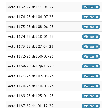
Acta 1162-22 del 11-08-22
Visitas: 0
Dictámenes Asesoría Letrada
Acta 1176-23 del 06-07-23
Visitas: 0
Actas de Sesión
Acta 1175-23 del 08-06-23
Visitas: 0
Informes de Unidad Coordinadora
Acta 1174-23 del 18-05-23
Visitas: 0
Ejecución Presupuestaria
Acta 1173-23 del 27-04-23
Visitas: 0
Actas de Audiencias Públicas
Acta 1172-23 del 30-03-23
Visitas: 0
NORMATIVA
Acta 1168-22 del 29-12-22
Visitas: 0
Comunicaciones
Acta 1171-23 del 02-03-23
Visitas: 0
Declaraciones
Acta 1170-23 del 10-02-23
Visitas: 0
Resoluciones
Acta 1169-23 del 25-01-23
Visitas: 0
Resoluciones de Presidencia
Acta 1167-22 del 01-12-22
Visitas: 0