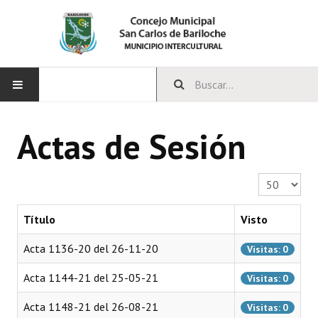
INICIO
Actas de Sesión
CONCEJO
Cantidad a 
Bloques Políticos
Integrantes del Concejo
Título
Visto
Comisiones Permanentes
Acta 1136-20 del 26-11-20
Visitas: 0
Comisiones Especiales
Acta 1144-21 del 25-05-21
Visitas: 0
Concejales Mandato Cumplido
Acta 1148-21 del 26-08-21
Visitas: 0