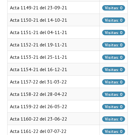
Programas
Acta 1149-21 del 23-09-21
Visitas: 0
LEGISLACIÓN
Acta 1150-21 del 14-10-21
Visitas: 0
Acta 1151-21 del 04-11-21
Visitas: 0
Constitución Nacional
Acta 1152-21 del 19-11-21
Visitas: 0
Constitución Provincial
Acta 1153-21 del 25-11-21
Visitas: 0
Carta Orgánica 2007
Acta 1154-21 del 16-12-21
Visitas: 0
Reglamento Interno
Acta 1157-22 del 31-03-22
Visitas: 0
Digesto
Acta 1158-22 del 28-04-22
Visitas: 0
Organigrama
Acta 1159-22 del 26-05-22
Visitas: 0
DOCUMENTOS
Acta 1160-22 del 23-06-22
Visitas: 0
Informes de Gestión
Acta 1161-22 del 07-07-22
Visitas: 0
Proyectos Presentados