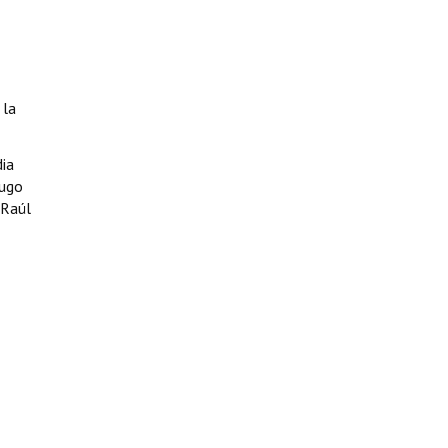
 la
ia
Hugo
 Raúl