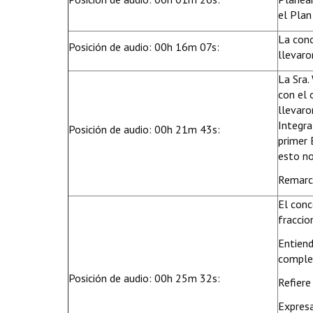
el Plan
La conc
Posición de audio: 00h 16m 07s:
llevaro
La Sra.
con el 
llevaro
Integra
Posición de audio: 00h 21m 43s:
primer 
esto no
Remarca
El conc
fraccio
Entiend
complet
Posición de audio: 00h 25m 32s:
Refiere
Expresa