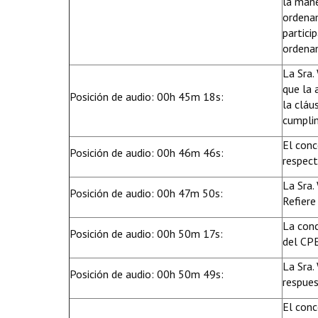
la mane
ordenam
partici
ordenan
La Sra.
que la 
Posición de audio: 00h 45m 18s:
la cláu
cumplim
El conc
Posición de audio: 00h 46m 46s:
respect
La Sra.
Posición de audio: 00h 47m 50s:
Refiere
La conc
Posición de audio: 00h 50m 17s:
del CPE
La Sra.
Posición de audio: 00h 50m 49s:
respues
El conc