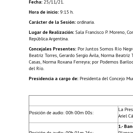
Fecha:
25/11/21.
Hora de inicio:
9:15 h.
Carácter de la Sesión:
ordinaria.
Lugar de Realización:
Sala Francisco P. Moreno, Con
República Argentina.
Concejales Presentes:
Por Juntos Somos Río Negro
Beatriz Torres, Gerardo Sergio Ávila, Norma Beatriz
Casas, Norma Roxana Ferreyra; por Podemos Bariloc
del Río.
Presidencia a cargo de:
Presidenta del Concejo Mun
La Pres
Posición de audio: 00h 00m 00s:
Ariel C
1.- Ban
Posición de audio: 00h 01m 26s:
Planeam