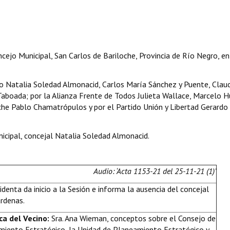
cejo Municipal, San Carlos de Bariloche, Provincia de Río Negro, en
 Natalia Soledad Almonacid, Carlos María Sánchez y Puente, Claud
 Taboada; por la Alianza Frente de Todos Julieta Wallace, Marcelo 
he Pablo Chamatrópulos y por el Partido Unión y Libertad Gerardo
icipal, concejal Natalia Soledad Almonacid.
Audio: ‘Acta 1153-21 del 25-11-21 (1)’
identa da inicio a la Sesión e informa la ausencia del concejal
árdenas.
ca del Vecino:
Sra. Ana Wieman, conceptos sobre el Consejo de
iento Estratégico, la Unidad de Planeamiento Estratégico y