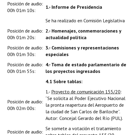
Posición de audio:
Huéspedes de Honor - Registro
1.- Informe de Presidencia
00h 01m 10s:
Antiguos Pobladores - Registro
Se ha realizado en Comisión Legislativa
Posición de audio:
2.- Homenajes, conmemoraciones y
Reconocimientos - Registro
00h 01m 20s:
actualidad política
Bariloche, Municipio intercultural
Posición de audio:
3.- Comisiones y representaciones
00h 01m 30s:
especiales
Entrega de distinciones
Posición de audio:
4.- Toma de estado parlamentario de
REFORMA DE LA CARTA ORGÁNICA
00h 01m 55s:
los proyectos ingresados
4.1 Sobre tablas:
1.-
Proyecto de comunicación 155/20
:
“Se solicita al Poder Ejecutivo Nacional
Posición de audio:
la pronta reapertura del Aeropuerto de
00h 02m 00s:
la ciudad de San Carlos de Bariloche”.
Autor: Concejal Gerardo del Río (PUL).
Se somete a votación el tratamiento
Posición de audio: