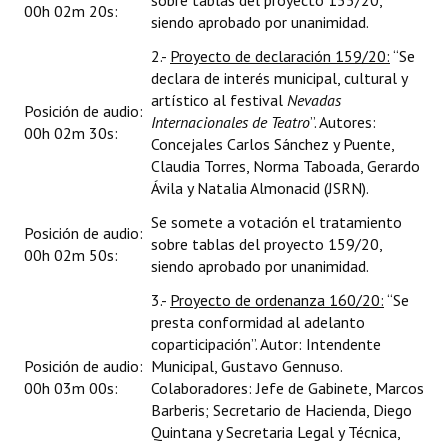
sobre tablas del proyecto 155/20,
00h 02m 20s:
siendo aprobado por unanimidad.
2.-
Proyecto de declaración 159/20:
“Se
declara de interés municipal, cultural y
artístico al festival
Nevadas
Posición de audio:
Internacionales de Teatro
”. Autores:
00h 02m 30s:
Concejales Carlos Sánchez y Puente,
Claudia Torres, Norma Taboada, Gerardo
Ávila y Natalia Almonacid (JSRN).
Se somete a votación el tratamiento
Posición de audio:
sobre tablas del proyecto 159/20,
00h 02m 50s:
siendo aprobado por unanimidad.
3.-
Proyecto de ordenanza 160/20:
“Se
presta conformidad al adelanto
coparticipación”. Autor: Intendente
Posición de audio:
Municipal, Gustavo Gennuso.
00h 03m 00s:
Colaboradores: Jefe de Gabinete, Marcos
Barberis; Secretario de Hacienda, Diego
Quintana y Secretaria Legal y Técnica,