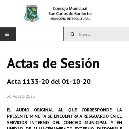
INICIO
Actas de Sesión
CONCEJO
Bloques Políticos
Acta 1133-20 del 01-10-20
Integrantes del Concejo
30 Agosto 2023
Comisiones Permanentes
EL AUDIO ORIGINAL AL QUE CORRESPONDE LA
Comisiones Especiales
PRESENTE MINUTA SE ENCUENTRA A RESGUARDO EN EL
SERVIDOR INTERNO DEL CONCEJO MUNICIPAL Y EN
Concejales Mandato Cumplido
UNIDAD DE ALMACENAMIENTO EXTERNO, DISPONIBLE