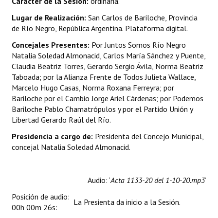
Carácter de la Sesión:
ordinaria.
INSTITUCIONAL
Lugar de Realización:
San Carlos de Bariloche, Provincia
de Río Negro, República Argentina. Plataforma digital.
Antiguos Pobladores
Concejales Presentes:
Por Juntos Somos Río Negro
Noticias Destacadas
Natalia Soledad Almonacid, Carlos María Sánchez y Puente,
Claudia Beatriz Torres, Gerardo Sergio Ávila, Norma Beatriz
Registros y Distinciones
Taboada; por la Alianza Frente de Todos Julieta Wallace,
Marcelo Hugo Casas, Norma Roxana Ferreyra; por
Datos Históricos
Bariloche por el Cambio Jorge Ariel Cárdenas; por Podemos
Premio al Mérito - Registro
Bariloche Pablo Chamatrópulos y por el Partido Unión y
Libertad Gerardo Raúl del Río.
Audiencias Públicas - Registro
Presidencia a cargo de:
Presidenta del Concejo Municipal,
concejal Natalia Soledad Almonacid.
Mujeres que Dejaron Huellas - Registro
Periodistas Decanos - Registro
Audio: ‘
Acta 1133-20 del 1-10-20.mp3
’
Ciudadano Ilustre - Registro
Posición de audio:
La Presienta da inicio a la Sesión.
00h 00m 26s:
Banca del Vecino - Registro