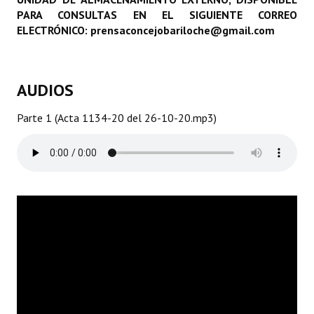
PARA CONSULTAS EN EL SIGUIENTE CORREO
Programas
ELECTRÓNICO: prensaconcejobariloche@gmail.com
LEGISLACIÓN
Constitución Nacional
AUDIOS
Constitución Provincial
Parte 1 (Acta 1134-20 del 26-10-20.mp3)
Carta Orgánica 2007
Reglamento Interno
Digesto
Organigrama
DOCUMENTOS
Informes de Gestión
Proyectos Presentados