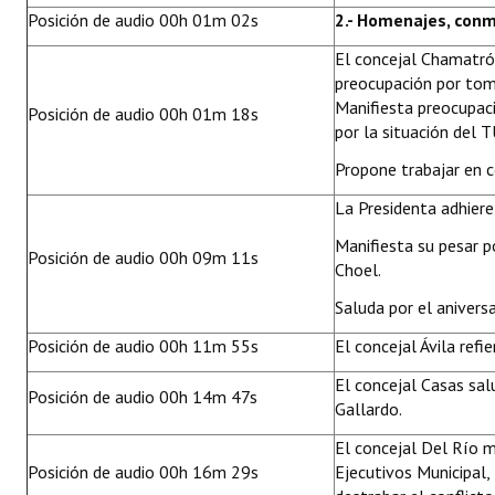
Posición de audio 00h 01m 02s
2.- Homenajes, conm
Huéspedes de Honor - Registro
El concejal Chamatró
Antiguos Pobladores - Registro
preocupación por toma
Manifiesta preocupació
Posición de audio 00h 01m 18s
Reconocimientos - Registro
por la situación del T
Bariloche, Municipio intercultural
Propone trabajar en c
Entrega de distinciones
La Presidenta adhier
Manifiesta su pesar p
REFORMA DE LA CARTA ORGÁNICA
Posición de audio 00h 09m 11s
Choel.
Saluda por el aniversa
Posición de audio 00h 11m 55s
El concejal Ávila ref
El concejal Casas sal
Posición de audio 00h 14m 47s
Gallardo.
El concejal Del Río m
Posición de audio 00h 16m 29s
Ejecutivos Municipal, 