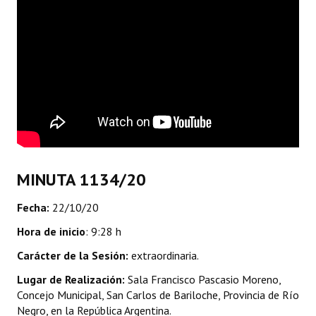
Dictámenes Asesoría Letrada
Actas de Sesión
Informes de Unidad Coordinadora
Ejecución Presupuestaria
Actas de Audiencias Públicas
MINUTA 1134/20
NORMATIVA
Fecha:
22/10/20
Comunicaciones
Hora de inicio
: 9:28 h
Declaraciones
Carácter de la Sesión:
extraordinaria.
Resoluciones
Lugar de Realización:
Sala Francisco Pascasio Moreno,
Concejo Municipal, San Carlos de Bariloche, Provincia de Río
Resoluciones de Presidencia
Negro, en la República Argentina.