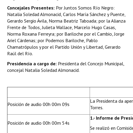
INSTITUCIONAL
Concejales Presentes:
Por Juntos Somos Río Negro:
Natalia Soledad Almonacid, Carlos María Sánchez y Puente,
Antiguos Pobladores
Gerardo Sergio Ávila, Norma Beatriz Taboada; por la Alianza
Frente de Todos, Julieta Wallace, Marcelo Hugo Casas,
Noticias Destacadas
Norma Roxana Ferreyra; por Bariloche por el Cambio, Jorge
Ariel Cárdenas; por Podemos Bariloche, Pablo
Registros y Distinciones
Chamatrópulos y por el Partido Unión y Libertad, Gerardo
Raúl del Río.
Datos Históricos
Presidencia a cargo de:
Presidenta del Concejo Municipal,
Premio al Mérito - Registro
concejal Natalia Soledad Almonacid.
Audiencias Públicas - Registro
Mujeres que Dejaron Huellas - Registro
La Presidenta da aper
Periodistas Decanos - Registro
Posición de audio 00h 00m 09s
Torres.
Ciudadano Ilustre - Registro
1.- Informe de Presi
Posición de audio 00h 00m 54s
Banca del Vecino - Registro
Se realizó en Comisión