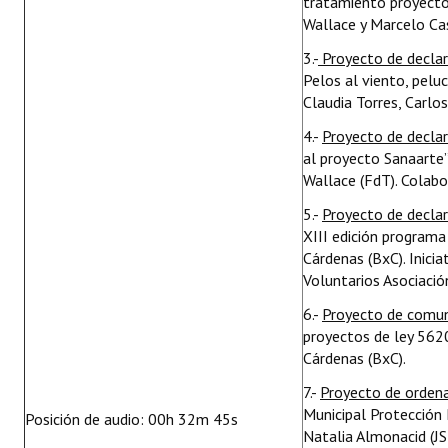
tratamiento proyecto 
Wallace y Marcelo Cas
3.-
Proyecto de decla
Pelos al viento, pelu
Claudia Torres, Carlo
4.-
Proyecto de decla
al proyecto Sanaarte”
Wallace (FdT). Colabo
5.-
Proyecto de decla
XIII edición programa
Cárdenas (BxC). Inic
Voluntarios Asociació
6.-
Proyecto de comu
proyectos de ley 5620
Cárdenas (BxC).
7.-
Proyecto de orden
Municipal Protección 
Posición de audio: 00h 32m 45s
Natalia Almonacid (JS