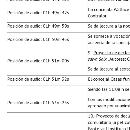
La concejala Wallace s
Posición de audio: 01h 49m 42s
Contralor.
Posición de audio: 01h 49m 59s
Se da lectura a la no
Se somete a votación
Posición de audio: 01h 50m 45s
ausencia de la concej
9.-
Proyecto de decla
salva Solx
”. Autores: 
Posición de audio: 01h 51m 00s
Se da lectura al text
Posición de audio: 01h 51m 32s
El concejal Casas fu
Siendo las 11:08 h se 
Con las modificacion
Posición de audio: 01h 53m 23s
aprobado por unanimid
10.-
Proyecto de decl
comunitario la pelíc
Brote y el Instituto 