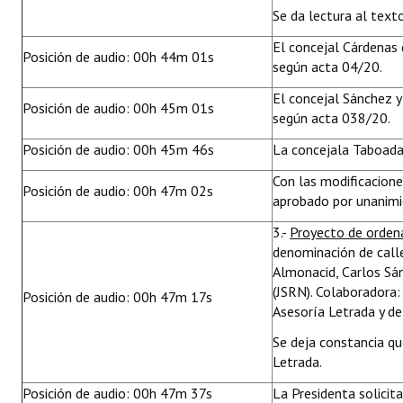
Se da lectura al text
El concejal Cárdenas 
Posición de audio: 00h 44m 01s
según acta 04/20.
El concejal Sánchez y
Posición de audio: 00h 45m 01s
según acta 038/20.
Posición de audio: 00h 45m 46s
La concejala Taboada
Con las modificacion
Posición de audio: 00h 47m 02s
aprobado por unanimid
3.-
Proyecto de orde
denominación de calle
Almonacid, Carlos Sán
(JSRN). Colaboradora:
Posición de audio: 00h 47m 17s
Asesoría Letrada y de
Se deja constancia q
Letrada.
Posición de audio: 00h 47m 37s
La Presidenta solicit