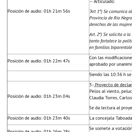
—
Articulado:
Posición de audio: 01h 21m 56s
“Art 1º) Se comunica al
Provincia de Río Negro
derechos de las mujeres
Art. 2º) Se solicita a 
tanto fortalece la polí
en familias biparentales
Con las modificacion
Posición de audio: 01h 22m 47s
aprobado por unanimid
Siendo las 10:36 h se 
3.-
Proyecto de decla
Pelos al viento, pelu
Posición de audio: 01h 23m 04s
Claudia Torres, Carlo
Se da lectura al proy
Posición de audio: 01h 23m 40s
La concejala Taboada
Se somete a votación
Posición de audio: 01h 26m 28s