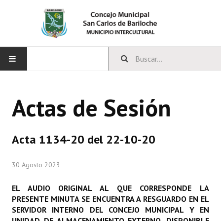
INICIO
Actas de Sesión
CONCEJO
Bloques Políticos
Acta 1134-20 del 22-10-20
Integrantes del Concejo
30 Agosto 2023
Comisiones Permanentes
EL AUDIO ORIGINAL AL QUE CORRESPONDE LA
Comisiones Especiales
PRESENTE MINUTA SE ENCUENTRA A RESGUARDO EN EL
SERVIDOR INTERNO DEL CONCEJO MUNICIPAL Y EN
Concejales Mandato Cumplido
UNIDAD DE ALMACENAMIENTO EXTERNO, DISPONIBLE