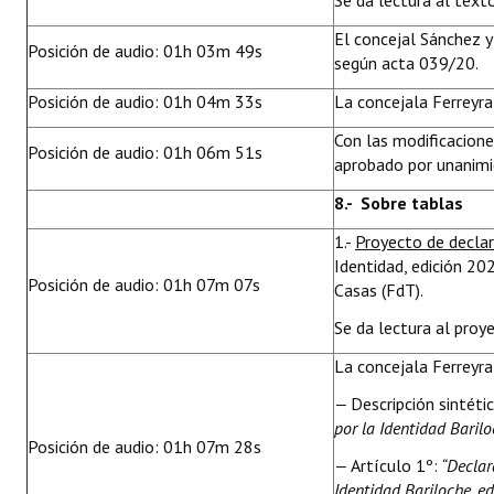
Se da lectura al text
El concejal Sánchez y
Posición de audio: 01h 03m 49s
según acta 039/20.
Posición de audio: 01h 04m 33s
La concejala Ferreyr
Con las modificacion
Posición de audio: 01h 06m 51s
aprobado por unanimid
8.- Sobre tablas
1.-
Proyecto de decla
Identidad, edición 20
Posición de audio: 01h 07m 07s
Casas (FdT).
Se da lectura al proy
La concejala Ferreyra 
—
Descripción sintétic
por la Identidad Barilo
Posición de audio: 01h 07m 28s
—
Artículo 1º:
“Declara
Identidad Bariloche, e