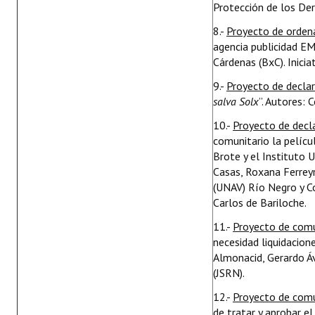
Protección de los Der
8.-
Proyecto de orde
agencia publicidad EM
Cárdenas (BxC). Inici
9.-
Proyecto de decla
salva Solx
”. Autores: 
10.-
Proyecto de decl
comunitario la pelíc
Brote y el Instituto 
Casas, Roxana Ferreyra
(UNAV) Río Negro y Co
Carlos de Bariloche.
11.-
Proyecto de comu
necesidad liquidacion
Almonacid, Gerardo Á
(JSRN).
12.-
Proyecto de comu
de tratar y aprobar e