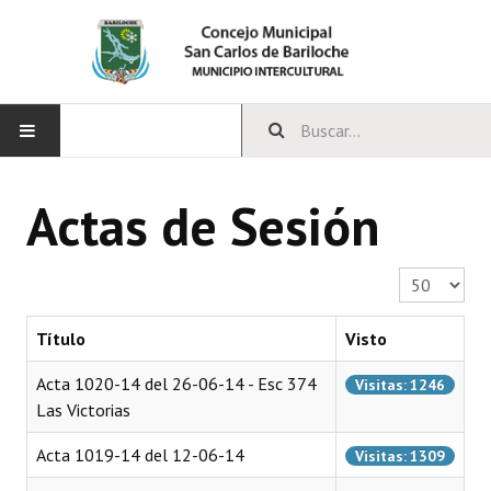
INICIO
Actas de Sesión
CONCEJO
Cantidad a 
Bloques Políticos
Integrantes del Concejo
Título
Visto
Comisiones Permanentes
Acta 1020-14 del 26-06-14 - Esc 374
Visitas: 1246
Las Victorias
Comisiones Especiales
Acta 1019-14 del 12-06-14
Visitas: 1309
Concejales Mandato Cumplido