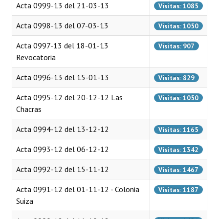
Acta 0999-13 del 21-03-13
Visitas: 1085
INSTITUCIONAL
Acta 0998-13 del 07-03-13
Visitas: 1050
Antiguos Pobladores
Acta 0997-13 del 18-01-13
Visitas: 907
Noticias Destacadas
Revocatoria
Registros y Distinciones
Acta 0996-13 del 15-01-13
Visitas: 829
Datos Históricos
Acta 0995-12 del 20-12-12 Las
Visitas: 1050
Chacras
Premio al Mérito - Registro
Acta 0994-12 del 13-12-12
Audiencias Públicas - Registro
Visitas: 1165
Acta 0993-12 del 06-12-12
Mujeres que Dejaron Huellas - Registro
Visitas: 1342
Acta 0992-12 del 15-11-12
Periodistas Decanos - Registro
Visitas: 1467
Acta 0991-12 del 01-11-12 - Colonia
Ciudadano Ilustre - Registro
Visitas: 1187
Suiza
Banca del Vecino - Registro