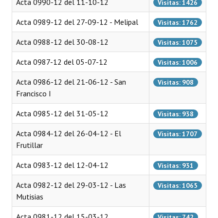
Acta 0990-12 del 11-10-12
Visitas: 1426
Huéspedes de Honor - Registro
Acta 0989-12 del 27-09-12 - Melipal
Visitas: 1762
Antiguos Pobladores - Registro
Acta 0988-12 del 30-08-12
Visitas: 1075
Reconocimientos - Registro
Acta 0987-12 del 05-07-12
Visitas: 1006
Bariloche, Municipio intercultural
Acta 0986-12 del 21-06-12 - San
Visitas: 908
Entrega de distinciones
Francisco I
REFORMA DE LA CARTA ORGÁNICA
Acta 0985-12 del 31-05-12
Visitas: 938
Acta 0984-12 del 26-04-12 - El
Visitas: 1707
Frutillar
Acta 0983-12 del 12-04-12
Visitas: 931
Acta 0982-12 del 29-03-12 - Las
Visitas: 1065
Mutisias
Acta 0981-12 del 15-03-12
Visitas: 742