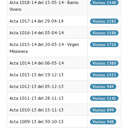
Acta 1018-14 del 15-05-14 - Barrio
Visitas: 1340
Programas
Vivero
LEGISLACIÓN
Acta 1017-14 del 29-04-14
Visitas: 1182
Constitución Nacional
Acta 1016-14 del 03-04-14
Visitas: 1188
Constitución Provincial
Acta 1015-14 del 20-03-14 - Virgen
Visitas: 1718
Misionera
Carta Orgánica 2007
Acta 1014-14 del 06-03-14
Visitas: 1580
Reglamento Interno
Acta 1013-13 del 19-12-13
Visitas: 1313
Digesto
Acta 1012-13 del 05-12-13
Visitas: 945
Organigrama
Acta 1011-13 del 28-11-13
Visitas: 1141
DOCUMENTOS
Acta 1010-13 del 15-11-13
Visitas: 899
Informes de Gestión
Acta 1009-13 del 30-10-13
Visitas: 948
Proyectos Presentados