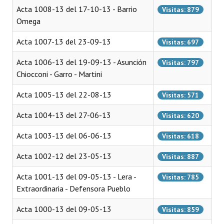
Acta 1008-13 del 17-10-13 - Barrio
Visitas: 879
Dictámenes Asesoría Letrada
Omega
Actas de Sesión
Acta 1007-13 del 23-09-13
Visitas: 697
Informes de Unidad Coordinadora
Acta 1006-13 del 19-09-13 - Asunción
Visitas: 797
Chiocconi - Garro - Martini
Ejecución Presupuestaria
Acta 1005-13 del 22-08-13
Visitas: 571
Actas de Audiencias Públicas
Acta 1004-13 del 27-06-13
Visitas: 620
NORMATIVA
Acta 1003-13 del 06-06-13
Visitas: 618
Comunicaciones
Acta 1002-12 del 23-05-13
Visitas: 887
Declaraciones
Acta 1001-13 del 09-05-13 - Lera -
Visitas: 785
Extraordinaria - Defensora Pueblo
Resoluciones
Acta 1000-13 del 09-05-13
Resoluciones de Presidencia
Visitas: 859