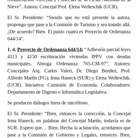
Huéspedes de Honor - Registro
Nieve”. Autora: Concejal Prof. Elena Welleschik (UCR).
El Sr. Presidente: “Siendo que no está presente la autora,
Antiguos Pobladores - Registro
propongo que pase a la Comisión de Turismo y sea tratado allá.
Reconocimientos - Registro
¿De acuerdo? Bien. El punto cuatro es Proyecto de Ordenanza
644/14”.
Bariloche, Municipio intercultural
1. 4.
Proyecto de Ordenanza 644/14:
“Adhesión parcial leyes
Entrega de distinciones
4113 y 4150 escrituración viviendas IPPV con deudas
municipales. Abroga Ordenanza 765-CM-97”. Autores:
REFORMA DE LA CARTA ORGÁNICA
Concejales Arq. Carlos Valeri, Dr. Diego Benítez, Prof.
Alfredo Martín (FG); Irma Haneck (SUR) y Elena Welleschik.
(UCR). Iniciativa: Comisión de Economía. Colaboradores:
Departamento de Digesto e Informática Legislativa.
Se producen diálogos fuera de micrófono.
El Sr. Presidente: “Bien, entonces la corrección, la Concejal
Irma Haneck, en palabras del Concejal Martín, todavía es de
SUR. Espero que… Bien. Hecha la aclaración, acordamos que
pase a la Comisión de Gobierno y Legales, entonces. Bien,