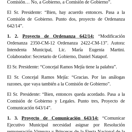
Comisión… No, a Gobierno, a Comisión de Gobierno”.
INSTITUCIONAL
El Sr. Presidente: “Bien, hay acuerdo entonces. Pasa a la
Antiguos Pobladores
Comisión de Gobierno. Punto dos, proyecto de Ordenanza
642/14”.
Noticias Destacadas
1. 2.
Proyecto de Ordenanza 642/14:
“Modificación
Registros y Distinciones
Ordenanza 2350-CM-12 Ordenanza 2422-CM-13”. Autora:
Intendenta Municipal, Lic. María Eugenia Martini.
Datos Históricos
Colaborador: Secretario de Gobierno, Daniel Natapof.
Premio al Mérito - Registro
El Sr. Presidente: “Concejal Ramos Mejía tiene la palabra”.
El Sr. Concejal Ramos Mejía: “Gracias. Por las análogas
Audiencias Públicas - Registro
razones, que vaya también a la Comisión de Gobierno”.
Mujeres que Dejaron Huellas - Registro
El Sr. Presidente: “Bien, entonces queda acordado. Pasa a la
Comisión de Gobierno y Legales. Punto tres, Proyecto de
Periodistas Decanos - Registro
Comunicación 643/14”.
Ciudadano Ilustre - Registro
1. 3.
Proyecto de Comunicación 643/14:
“Comunicar
Ejecutivo Municipal necesidad asignar por Resolución
Banca del Vecino - Registro
remuneración Virreyna y Princesas de la Fiesta Nacional de la