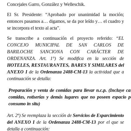
Concejales Garro, González y Welleschik.
El Sr. Presidente: “Aprobado por unanimidad la moción;
entonces pasamos a… digamos, se da por leído y… el cuadro y
se incorpora el texto al acta”.
Se transcribe a continuación el proyecto referido: “
EL
CONCEJO MUNICIPAL DE SAN CARLOS DE
BARILOCHE SANCIONA CON CARÁCTER DE
ORDENANZA. Art. 1°) Se modifica en la sección de
HOTELES, RESTAURANTES, BARES Y SIMILARES del
ANEXO I
de la
Ordenanza 2488-CM-13
la actividad que a
continuación se detalla:
Preparación y venta de comidas para llevar n.c.p. (Incluye ca
comidas, rotiserías y demás lugares que no poseen espacio p
consumo in situ)
Art. 2º) Se reemplaza la sección de
Servicios de Esparcimiento
del ANEXO I
de la
Ordenanza 2488-CM-13
por el que se
detalla a continuación: