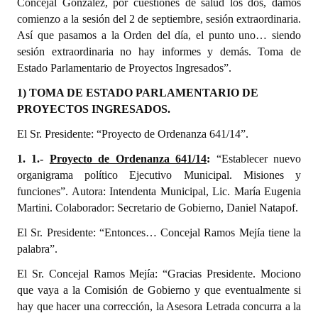
Concejal Gonzalez, por cuestiones de salud los dos, damos
comienzo a la sesión del 2 de septiembre, sesión extraordinaria.
Dictámenes Asesoría Letrada
Así que pasamos a la Orden del día, el punto uno… siendo
sesión extraordinaria no hay informes y demás. Toma de
Actas de Sesión
Estado Parlamentario de Proyectos Ingresados”.
Informes de Unidad Coordinadora
1) TOMA DE ESTADO PARLAMENTARIO DE
PROYECTOS INGRESADOS.
Ejecución Presupuestaria
El Sr. Presidente: “Proyecto de Ordenanza 641/14”.
Actas de Audiencias Públicas
1. 1.-
Proyecto de Ordenanza 641/14
:
“Establecer nuevo
organigrama político Ejecutivo Municipal. Misiones y
NORMATIVA
funciones”. Autora: Intendenta Municipal, Lic. María Eugenia
Martini. Colaborador: Secretario de Gobierno, Daniel Natapof.
Comunicaciones
El Sr. Presidente: “Entonces… Concejal Ramos Mejía tiene la
Declaraciones
palabra”.
Resoluciones
El Sr. Concejal Ramos Mejía: “Gracias Presidente. Mociono
que vaya a la Comisión de Gobierno y que eventualmente si
Resoluciones de Presidencia
hay que hacer una corrección, la Asesora Letrada concurra a la