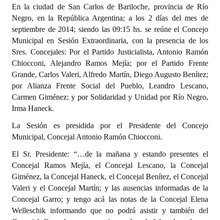
En la ciudad de San Carlos de Bariloche, provincia de Río
Programas
Negro, en la República Argentina; a los 2 días del mes de
septiembre de 2014; siendo las 09:15 hs. se reúne el Concejo
LEGISLACIÓN
Municipal en Sesión Extraordinaria, con la presencia de los
Sres. Concejales: Por el Partido Justicialista, Antonio Ramón
Constitución Nacional
Chiocconi, Alejandro Ramos Mejía; por el Partido Frente
Grande, Carlos Valeri, Alfredo Martín, Diego Augusto Benítez;
Constitución Provincial
por Alianza Frente Social del Pueblo, Leandro Lescano,
Carta Orgánica 2007
Carmen Giménez; y por Solidaridad y Unidad por Río Negro,
Irma Haneck.
Reglamento Interno
La Sesión es presidida por el Presidente del Concejo
Digesto
Municipal, Concejal Antonio Ramón Chiocconi.
El Sr. Presidente: “…de la mañana y estando presentes el
Organigrama
Concejal Ramos Mejía, el Concejal Lescano, la Concejal
Giménez, la Concejal Haneck, el Concejal Benítez, el Concejal
DOCUMENTOS
Valeri y el Concejal Martín; y las ausencias informadas de la
Concejal Garro; y tengo acá las notas de la Concejal Elena
Informes de Gestión
Welleschik informando que no podrá asistir y también del
Proyectos Presentados