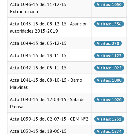
INSTITUCIONAL
Acta 1046-15 del 11-12-15
Visitas: 1050
Extraordinaria
Antiguos Pobladores
Acta 1045-15 del 08-12-15 - Asunción
Visitas: 1356
Noticias Destacadas
autoridades 2015-2019
Registros y Distinciones
Acta 1044-15 del 03-12-15
Visitas: 270
Datos Históricos
Acta 1043-15 del 19-11-15
Visitas: 1122
Premio al Mérito - Registro
Acta 1042-15 del 05-11-15
Visitas: 1025
Audiencias Públicas - Registro
Acta 1041-15 del 08-10-15 - Barrio
Visitas: 1000
Malvinas
Mujeres que Dejaron Huellas - Registro
Acta 1040-15 del 17-09-15 - Sala de
Visitas: 1020
Periodistas Decanos - Registro
Prensa
Ciudadano Ilustre - Registro
Acta 1039-15 del 02-07-15 - CEM Nº2
Visitas: 1231
Banca del Vecino - Registro
Acta 1038-15 del 18-06-15
Visitas: 1274