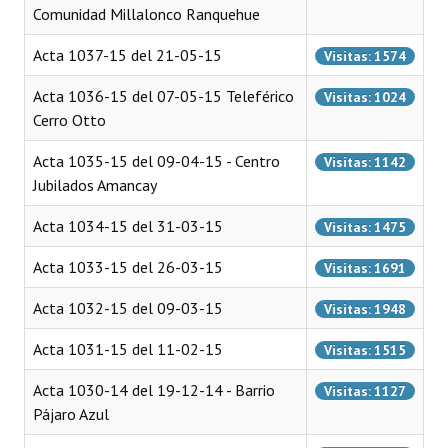
Comunidad Millalonco Ranquehue
Huéspedes de Honor - Registro
Acta 1037-15 del 21-05-15
Visitas: 1574
Antiguos Pobladores - Registro
Acta 1036-15 del 07-05-15 Teleférico
Visitas: 1024
Reconocimientos - Registro
Cerro Otto
Bariloche, Municipio intercultural
Acta 1035-15 del 09-04-15 - Centro
Visitas: 1142
Entrega de distinciones
Jubilados Amancay
Acta 1034-15 del 31-03-15
REFORMA DE LA CARTA ORGÁNICA
Visitas: 1475
Acta 1033-15 del 26-03-15
Visitas: 1691
Acta 1032-15 del 09-03-15
Visitas: 1948
Acta 1031-15 del 11-02-15
Visitas: 1515
Acta 1030-14 del 19-12-14 - Barrio
Visitas: 1127
Pájaro Azul