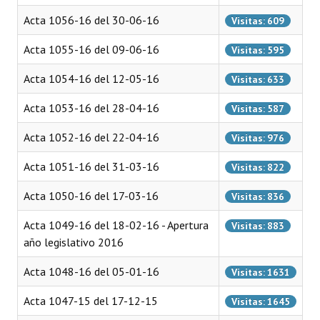
Acta 1056-16 del 30-06-16
Visitas: 609
Dictámenes Asesoría Letrada
Acta 1055-16 del 09-06-16
Visitas: 595
Actas de Sesión
Acta 1054-16 del 12-05-16
Visitas: 633
Informes de Unidad Coordinadora
Acta 1053-16 del 28-04-16
Visitas: 587
Ejecución Presupuestaria
Acta 1052-16 del 22-04-16
Visitas: 976
Actas de Audiencias Públicas
Acta 1051-16 del 31-03-16
Visitas: 822
NORMATIVA
Acta 1050-16 del 17-03-16
Visitas: 836
Comunicaciones
Acta 1049-16 del 18-02-16 - Apertura
Visitas: 883
Declaraciones
año legislativo 2016
Resoluciones
Acta 1048-16 del 05-01-16
Visitas: 1631
Resoluciones de Presidencia
Acta 1047-15 del 17-12-15
Visitas: 1645