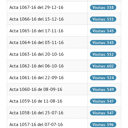
Programas
Acta 1067-16 del 29-12-16
Visitas: 338
LEGISLACIÓN
Acta 1066-16 del 15-12-16
Visitas: 353
Acta 1065-16 del 17-11-16
Visitas: 345
Constitución Nacional
Acta 1064-16 del 03-11-16
Visitas: 345
Constitución Provincial
Acta 1063-16 del 20-10-16
Visitas: 552
Carta Orgánica 2007
Acta 1062-16 del 06-10-16
Visitas: 602
Reglamento Interno
Acta 1061-16 del 22-09-16
Visitas: 524
Digesto
Acta 1060-16 de 08-09-16
Visitas: 549
Organigrama
Acta 1059-16 de 11-08-16
Visitas: 547
DOCUMENTOS
Acta 1058-16 del 25-07-16
Visitas: 547
Informes de Gestión
Acta 1057-16 del 07-07-16
Visitas: 596
Proyectos Presentados