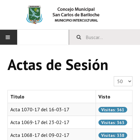
INICIO
Actas de Sesión
CONCEJO
Cantidad a 
Bloques Políticos
Integrantes del Concejo
Título
Visto
Comisiones Permanentes
Acta 1070-17 del 16-03-17
Visitas: 361
Comisiones Especiales
Acta 1069-17 del 23-02-17
Visitas: 363
Concejales Mandato Cumplido
Acta 1068-17 del 09-02-17
Visitas: 338