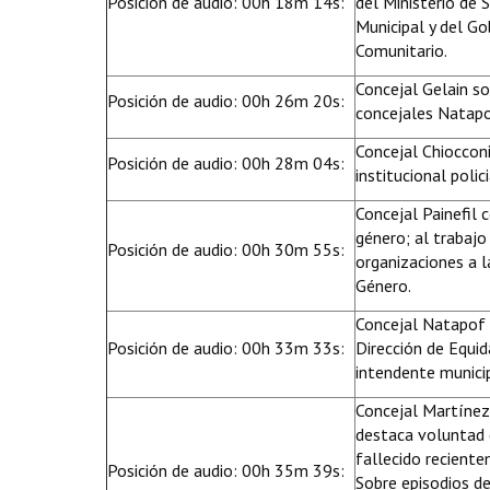
Posición de audio: 00h 18m 14s:
del Ministerio de 
Municipal y del Go
Comunitario.
Concejal Gelain s
Posición de audio: 00h 26m 20s:
concejales Natapo
Concejal Chiocconi
Posición de audio: 00h 28m 04s:
institucional polici
Concejal Painefil c
género; al trabajo
Posición de audio: 00h 30m 55s:
organizaciones a l
Género.
Concejal Natapof r
Posición de audio: 00h 33m 33s:
Dirección de Equid
intendente munici
Concejal Martínez 
destaca voluntad 
fallecido reciente
Posición de audio: 00h 35m 39s:
Sobre episodios de