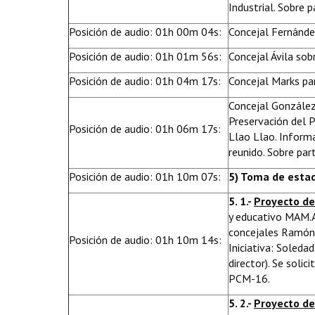
Industrial. Sobre 
Posición de audio: 01h 00m 04s:
Concejal Fernánde
Posición de audio: 01h 01m 56s:
Concejal Ávila so
Posición de audio: 01h 04m 17s:
Concejal Marks pa
Concejal González 
Preservación del 
Posición de audio: 01h 06m 17s:
Llao Llao. Inform
reunido. Sobre pa
Posición de audio: 01h 10m 07s:
5) Toma de estad
5. 1.-
Proyecto de
y educativo MAM.A
concejales Ramón 
Posición de audio: 01h 10m 14s:
Iniciativa: Soleda
director). Se solic
PCM-16.
5. 2.-
Proyecto d