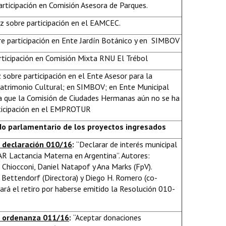
participación en Comisión Asesora de Parques.
z sobre participación en el EAMCEC.
bre participación en Ente Jardín Botánico y en SIMBOV
rticipación en Comisión Mixta RNU El Trébol
sobre participación en el Ente Asesor para la
Patrimonio Cultural; en SIMBOV; en Ente Municipal
a que la Comisión de Ciudades Hermanas aún no se ha
rticipación en el EMPROTUR
o parlamentario de los proyectos ingresados
 declaración 010/16
:
“Declarar de interés municipal
R Lactancia Materna en Argentina”. Autores:
Chiocconi, Daniel Natapof y Ana Marks (FpV).
d Bettendorf (Directora) y Diego H. Romero (co-
itará el retiro por haberse emitido la Resolución 010-
e ordenanza 011/16
:
“Aceptar donaciones