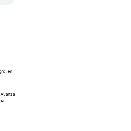
gro, en
 Alianza
ana