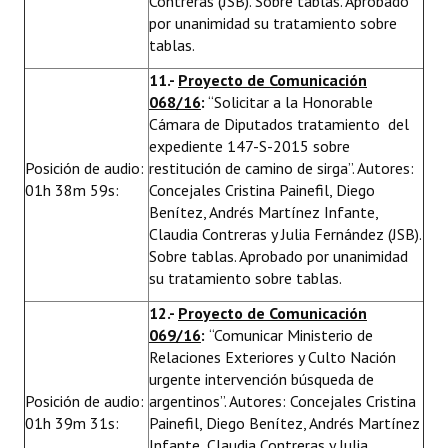
Contreras (JSB). Sobre tablas. Aprobado
por unanimidad su tratamiento sobre
tablas.
11.-
Proyecto de Comunicación
068/16
:
“Solicitar a la Honorable
Cámara de Diputados tratamiento del
expediente 147-S-2015 sobre
Posición de audio:
restitución de camino de sirga”. Autores:
01h 38m 59s:
Concejales Cristina Painefil, Diego
Benítez, Andrés Martínez Infante,
Claudia Contreras y Julia Fernández (JSB).
Sobre tablas. Aprobado por unanimidad
su tratamiento sobre tablas.
12.-
Proyecto de Comunicación
069/16
:
“Comunicar Ministerio de
Relaciones Exteriores y Culto Nación
urgente intervención búsqueda de
Posición de audio:
argentinos”. Autores: Concejales Cristina
01h 39m 31s:
Painefil, Diego Benítez, Andrés Martínez
Infante, Claudia Contreras y Julia