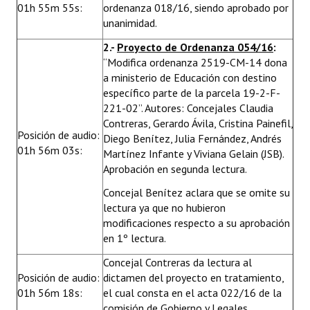
01h 55m 55s:
ordenanza 018/16, siendo aprobado por
unanimidad.
2.-
Proyecto de Ordenanza 054/16
:
“Modifica ordenanza 2519-CM-14 dona
a ministerio de Educación con destino
específico parte de la parcela 19-2-F-
221-02”. Autores: Concejales Claudia
Contreras, Gerardo Ávila, Cristina Painefil,
Posición de audio:
Diego Benítez, Julia Fernández, Andrés
01h 56m 03s:
Martínez Infante y Viviana Gelain (JSB).
Aprobación en segunda lectura.
Concejal Benítez aclara que se omite su
lectura ya que no hubieron
modificaciones respecto a su aprobación
en 1º lectura.
Concejal Contreras da lectura al
Posición de audio:
dictamen del proyecto en tratamiento,
01h 56m 18s:
el cual consta en el acta 022/16 de la
comisión de Gobierno y Legales.