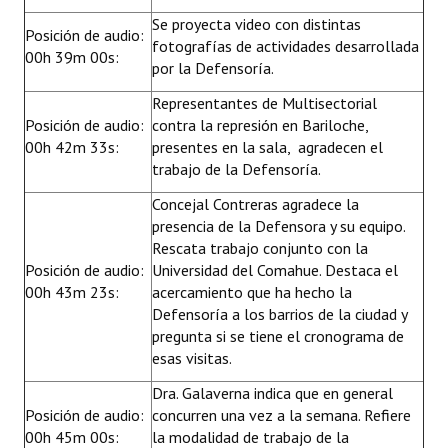
Huéspedes de Honor - Registro
Se proyecta video con distintas
Posición de audio:
fotografías de actividades desarrollada
00h 39m 00s:
Antiguos Pobladores - Registro
por la Defensoría.
Reconocimientos - Registro
Representantes de Multisectorial
Posición de audio:
contra la represión en Bariloche,
Bariloche, Municipio intercultural
00h 42m 33s:
presentes en la sala, agradecen el
trabajo de la Defensoría.
Entrega de distinciones
Concejal Contreras agradece la
presencia de la Defensora y su equipo.
REFORMA DE LA CARTA ORGÁNICA
Rescata trabajo conjunto con la
Posición de audio:
Universidad del Comahue. Destaca el
00h 43m 23s:
acercamiento que ha hecho la
Defensoría a los barrios de la ciudad y
pregunta si se tiene el cronograma de
esas visitas.
Dra. Galaverna indica que en general
Posición de audio:
concurren una vez a la semana. Refiere
00h 45m 00s:
la modalidad de trabajo de la