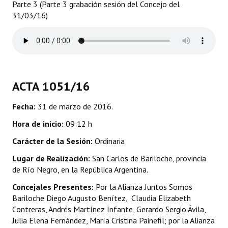
Parte 3 (Parte 3 grabación sesión del Concejo del
31/03/16)
Dictámenes Asesoría Letrada
Actas de Sesión
Informes de Unidad Coordinadora
ACTA 1051/16
Ejecución Presupuestaria
Actas de Audiencias Públicas
Fecha:
31 de marzo de 2016.
Hora de inicio:
09:12 h
NORMATIVA
Carácter de la Sesión:
Ordinaria
Comunicaciones
Lugar de Realización:
San Carlos de Bariloche, provincia
de Río Negro, en la República Argentina.
Declaraciones
Concejales Presentes:
Por la Alianza Juntos Somos
Resoluciones
Bariloche Diego Augusto Benítez, Claudia Elizabeth
Contreras, Andrés Martínez Infante, Gerardo Sergio Ávila,
Resoluciones de Presidencia
Julia Elena Fernández, María Cristina Painefil; por la Alianza