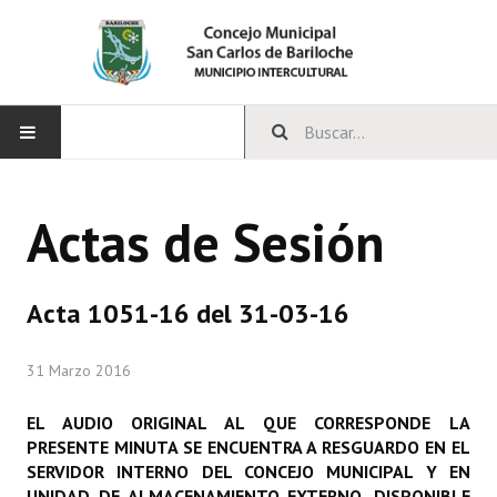
INICIO
Actas de Sesión
CONCEJO
Bloques Políticos
Acta 1051-16 del 31-03-16
Integrantes del Concejo
31 Marzo 2016
Comisiones Permanentes
EL AUDIO ORIGINAL AL QUE CORRESPONDE LA
Comisiones Especiales
PRESENTE MINUTA SE ENCUENTRA A RESGUARDO EN EL
SERVIDOR INTERNO DEL CONCEJO MUNICIPAL Y EN
Concejales Mandato Cumplido
UNIDAD DE ALMACENAMIENTO EXTERNO, DISPONIBLE