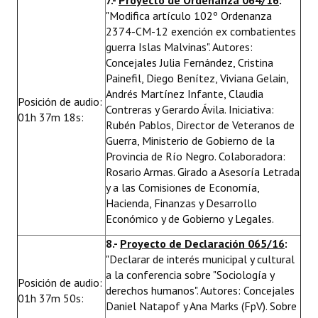
7.-
Proyecto de Ordenanza 064/16
:
"Modifica artículo 102º Ordenanza
2374-CM-12 exención ex combatientes
guerra Islas Malvinas". Autores:
Concejales Julia Fernández, Cristina
Painefil, Diego Benítez, Viviana Gelain,
Andrés Martínez Infante, Claudia
Posición de audio:
Contreras y Gerardo Ávila. Iniciativa:
01h 37m 18s:
Rubén Pablos, Director de Veteranos de
Guerra, Ministerio de Gobierno de la
Provincia de Río Negro. Colaboradora:
Rosario Armas. Girado a Asesoría Letrada
y a las Comisiones de Economía,
Hacienda, Finanzas y Desarrollo
Económico y de Gobierno y Legales.
8.-
Proyecto de Declaración 065/16
:
"Declarar de interés municipal y cultural
a la conferencia sobre "Sociología y
Posición de audio:
derechos humanos". Autores: Concejales
01h 37m 50s:
Daniel Natapof y Ana Marks (FpV). Sobre