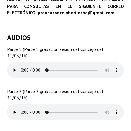
PARA CONSULTAS EN EL SIGUIENTE CORREO
Programas
ELECTRÓNICO: prensaconcejobariloche@gmail.com
LEGISLACIÓN
Constitución Nacional
AUDIOS
Constitución Provincial
Parte 1 (Parte 1 grabación sesión del Concejo del
31/03/16)
Carta Orgánica 2007
Reglamento Interno
Digesto
Parte 2 (Parte 2 grabación sesión del Concejo del
Organigrama
31/03/16)
DOCUMENTOS
Informes de Gestión
Proyectos Presentados