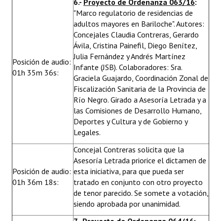
6.-
Proyecto de Ordenanza 063/16
:
"Marco regulatorio de residencias de
adultos mayores en Bariloche". Autores:
Concejales Claudia Contreras, Gerardo
Ávila, Cristina Painefil, Diego Benítez,
Julia Fernández y Andrés Martínez
Posición de audio:
Infante (JSB). Colaboradores: Sra.
01h 35m 36s:
Graciela Guajardo, Coordinación Zonal de
Fiscalización Sanitaria de la Provincia de
Río Negro. Girado a Asesoría Letrada y a
las Comisiones de Desarrollo Humano,
Deportes y Cultura y de Gobierno y
Legales.
Concejal Contreras solicita que la
Asesoría Letrada priorice el dictamen de
Posición de audio:
esta iniciativa, para que pueda ser
01h 36m 18s:
tratado en conjunto con otro proyecto
de tenor parecido. Se somete a votación,
siendo aprobada por unanimidad.