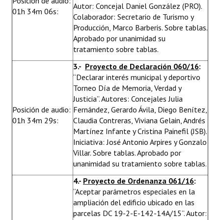
Posición de audio:
Autor: Concejal Daniel González (PRO).
01h 34m 06s:
Colaborador: Secretario de Turismo y
Producción, Marco Barberis. Sobre tablas.
Aprobado por unanimidad su
tratamiento sobre tablas.
3.-
Proyecto de Declaración 060/16
:
“Declarar interés municipal y deportivo
Torneo Día de Memoria, Verdad y
Justicia”. Autores: Concejales Julia
Posición de audio:
Fernández, Gerardo Ávila, Diego Benítez,
01h 34m 29s:
Claudia Contreras, Viviana Gelain, Andrés
Martínez Infante y Cristina Painefil (JSB).
Iniciativa: José Antonio Arpires y Gonzalo
Villar. Sobre tablas. Aprobado por
unanimidad su tratamiento sobre tablas.
4.-
Proyecto de Ordenanza 061/16
:
“Aceptar parámetros especiales en la
ampliación del edificio ubicado en las
parcelas DC 19-2-E-142-14A/15”. Autor: