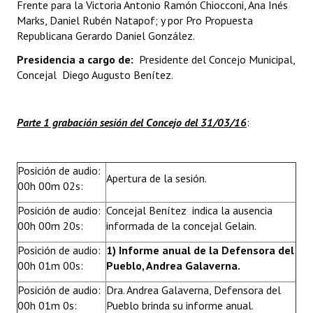
Frente para la Victoria Antonio Ramón Chiocconi, Ana Inés
INSTITUCIONAL
Marks, Daniel Rubén Natapof; y por Pro Propuesta
Republicana Gerardo Daniel González.
Antiguos Pobladores
Presidencia a cargo de:
Presidente del Concejo Municipal,
Noticias Destacadas
Concejal Diego Augusto Benítez.
Registros y Distinciones
Parte 1 grabación sesión del Concejo del 31/03/16
:
Datos Históricos
Premio al Mérito - Registro
Posición de audio:
Apertura de la sesión.
Audiencias Públicas - Registro
00h 00m 02s:
Posición de audio:
Concejal Benítez indica la ausencia
Mujeres que Dejaron Huellas - Registro
00h 00m 20s:
informada de la concejal Gelain.
Periodistas Decanos - Registro
Posición de audio:
1) Informe anual de la Defensora del
00h 01m 00s:
Pueblo, Andrea Galaverna.
Ciudadano Ilustre - Registro
Posición de audio:
Dra. Andrea Galaverna, Defensora del
Banca del Vecino - Registro
00h 01m 0s:
Pueblo brinda su informe anual.