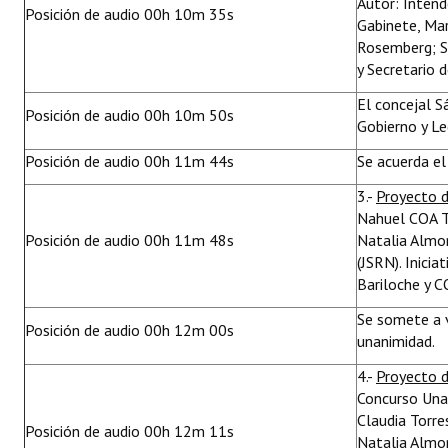
Autor: Intend
Posición de audio 00h 10m 35s
Gabinete, Mar
Rosemberg; S
y Secretario 
El concejal S
Posición de audio 00h 10m 50s
Gobierno y Le
Posición de audio 00h 11m 44s
Se acuerda el
3.-
Proyecto d
Nahuel COA Tu
Posición de audio 00h 11m 48s
Natalia Almon
(JSRN). Inici
Bariloche y C
Se somete a 
Posición de audio 00h 12m 00s
unanimidad.
4.-
Proyecto 
Concurso Una 
Claudia Torre
Posición de audio 00h 12m 11s
Natalia Almon