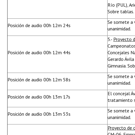
Río (PUL), Ar
Sobre tablas.
Se somete a 
Posición de audio 00h 12m 24s
unanimidad.
5.-
Proyecto d
Campeonatos 
Posición de audio 00h 12m 44s
Concejales N
Gerardo Ávila 
Gimnasia. Sob
Se somete a 
Posición de audio 00h 12m 58s
unanimidad.
El concejal Á
Posición de audio 00h 13m 17s
tratamiento s
Se somete a 
Posición de audio 00h 13m 53s
unanimidad.
Proyecto de 
CM-06. Emprot