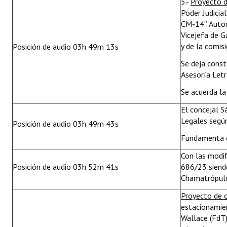
5.-
Proyecto 
Poder Judicia
CM-14”. Autor
Vicejefa de G
y de la comis
Posición de audio 03h 49m 13s
Se deja cons
Asesoría Letr
Se acuerda la
El concejal S
Legales segú
Posición de audio 03h 49m 43s
Fundamenta e
Con las modif
Posición de audio 03h 52m 41s
686/23 siendo
Chamatrópulos
Proyecto de 
estacionamien
Wallace (FdT)