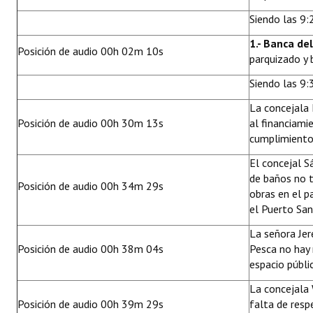
Huéspedes de Honor - Registro
Siendo las 9:2
Antiguos Pobladores - Registro
1.- Banca de
Posición de audio 00h 02m 10s
parquizado y 
Reconocimientos - Registro
Siendo las 9:
Bariloche, Municipio intercultural
La concejala 
Posición de audio 00h 30m 13s
al financiami
Entrega de distinciones
cumplimiento 
REFORMA DE LA CARTA ORGÁNICA
El concejal S
de baños no t
Posición de audio 00h 34m 29s
obras en el p
el Puerto San
La señora Jer
Posición de audio 00h 38m 04s
Pesca no hay 
espacio públi
La concejala 
Posición de audio 00h 39m 29s
falta de resp