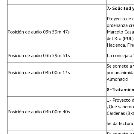
7.- Solicitu
Proyecto de 
ordenanza cre
Posición de audio 03h 59m 47s
Marcelo Casa
del Río (PUL)
Hacienda, Fin
Posición de audio 03h 59m 51s
La concejala 
Se somete a v
Posición de audio 04h 00m 13s
por unanimida
Almonacid.
8.-Tratamien
1.-
Proyecto d
¿Qué sabemos 
Posición de audio 04h 00m 40s
Cárdenas (BxC
Se da lectura 
Se somete a 