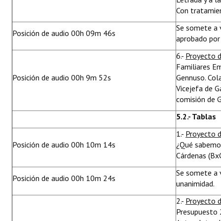
Con tratamien
Se somete a v
Posición de audio 00h 09m 46s
aprobado por
6.-
Proyecto 
Familiares Em
Posición de audio 00h 9m 52s
Gennuso. Col
Vicejefa de G
comisión de G
5.2.- Tablas
1.-
Proyecto d
Posición de audio 00h 10m 14s
¿Qué sabemos 
Cárdenas (BxC
Se somete a 
Posición de audio 00h 10m 24s
unanimidad.
2.-
Proyecto 
Presupuesto 2