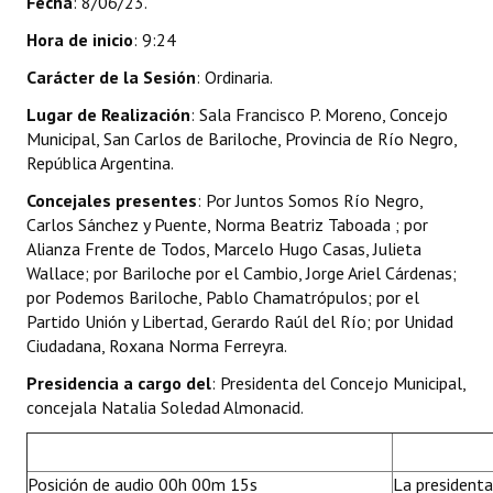
Fecha
: 8/06/23.
INSTITUCIONAL
Hora de inicio
: 9:24
Antiguos Pobladores
Carácter de la Sesión
: Ordinaria.
Noticias Destacadas
Lugar de Realización
: Sala Francisco P. Moreno, Concejo
Municipal, San Carlos de Bariloche, Provincia de Río Negro,
Registros y Distinciones
República Argentina.
Concejales presentes
: Por Juntos Somos Río Negro,
Datos Históricos
Carlos Sánchez y Puente, Norma Beatriz Taboada ; por
Premio al Mérito - Registro
Alianza Frente de Todos, Marcelo Hugo Casas, Julieta
Wallace; por Bariloche por el Cambio, Jorge Ariel Cárdenas;
Audiencias Públicas - Registro
por Podemos Bariloche, Pablo Chamatrópulos; por el
Partido Unión y Libertad, Gerardo Raúl del Río; por Unidad
Mujeres que Dejaron Huellas - Registro
Ciudadana, Roxana Norma Ferreyra.
Periodistas Decanos - Registro
Presidencia a cargo del
: Presidenta del Concejo Municipal,
concejala Natalia Soledad Almonacid.
Ciudadano Ilustre - Registro
Banca del Vecino - Registro
Posición de audio 00h 00m 15s
La presidenta