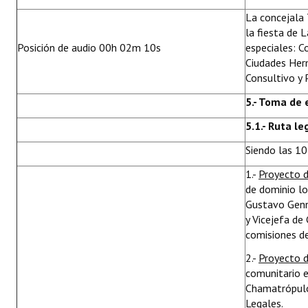
La concejala 
la fiesta de 
Posición de audio 00h 02m 10s
especiales:
Co
Ciudades Her
Consultivo y 
5
.- Toma de
5.1.- Ruta le
Siendo las 10
1.-
Proyecto 
de dominio l
Gustavo Genn
y Vicejefa de
comisiones de
2.-
Proyecto d
comunitario e
Chamatrópulos
Legales.