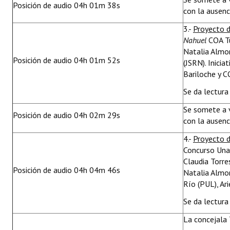
Posición de audio 04h 01m 38s
con la ausenc
3.-
Proyecto d
Nahuel
COA Tu
Natalia Almon
Posición de audio 04h 01m 52s
(JSRN). Inici
Bariloche y C
Se da lectura 
Se somete a 
Posición de audio 04h 02m 29s
con la ausenc
4.-
Proyecto 
Concurso Una 
Claudia Torre
Posición de audio 04h 04m 46s
Natalia Almon
Río (PUL), Ar
Se da lectura 
La concejala 