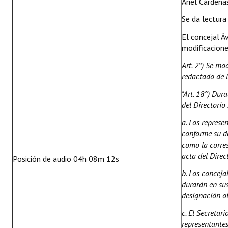
Ariel Cárdena
Se da lectura 
El concejal Á
modificacione
Art. 2º)
Se mod
redactado de 
"Art. 18°) Dur
del Directorio
a. Los represe
conforme su de
como la corres
acta del Direc
Posición de audio 04h 08m 12s
b. Los conceja
durarán en sus
designación o
c. El Secretar
representantes