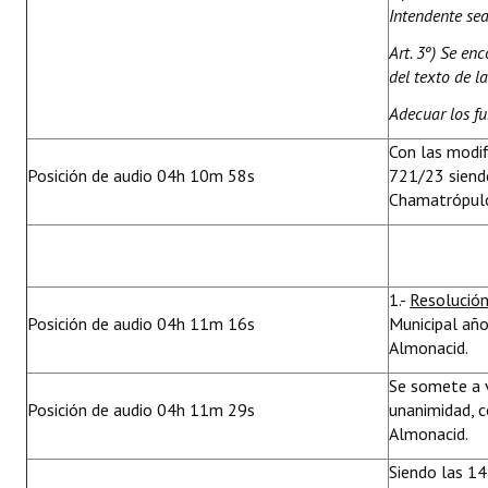
Intendente se
Art. 3º) Se en
del texto de 
Adecuar los f
Con las modif
Posición de audio 04h 10m 58s
721/23 siendo
Chamatrópulos
1.-
Resolució
Posición de audio 04h 11m 16s
Municipal año
Almonacid.
Se somete a 
Posición de audio 04h 11m 29s
unanimidad, c
Almonacid.
Siendo las 14: