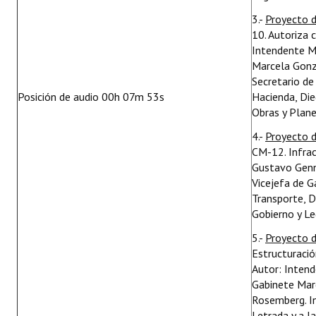
3.-
Proyecto 
10. Autoriza 
Intendente M
Marcela Gonzá
Secretario de
Posición de audio 00h 07m 53s
Hacienda, Die
Obras y Plane
4.-
Proyecto 
CM-12. Infrac
Gustavo Genn
Vicejefa de G
Transporte, D
Gobierno y Le
5.-
Proyecto 
Estructuració
Autor: Intend
Gabinete Marc
Rosemberg. In
Letrada y a l