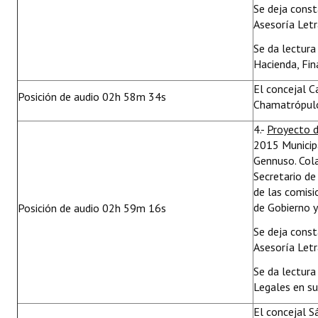
Se deja cons
Asesoría Letr
Se da lectura
Hacienda, Fin
El concejal Ca
Posición de audio 02h 58m 34s
Chamatrópulo
4.-
Proyecto 
2015 Municipa
Gennuso. Cola
Secretario de
de las comisi
de Gobierno y
Posición de audio 02h 59m 16s
Se deja cons
Asesoría Letr
Se da lectura
Legales en su
El concejal S