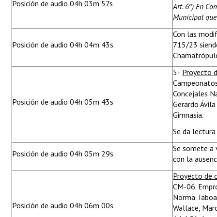
Posición de audio 04h 03m 57s
Art. 6º) En Co
Municipal que 
Con las modif
Posición de audio 04h 04m 43s
715/23 siendo
Chamatrópulos
5.-
Proyecto d
Campeonatos 
Concejales N
Posición de audio 04h 05m 43s
Gerardo Ávila 
Gimnasia.
Se da lectura 
Se somete a 
Posición de audio 04h 05m 29s
con la ausenc
Proyecto de 
CM-06. Emprot
Norma Taboada
Posición de audio 04h 06m 00s
Wallace, Marc