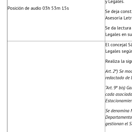
y Legales.
Posición de audio 03h 53m 15s
Se deja cons
Asesoría Letr
Se da lectura
Legales en su
El concejal S
Legales segú
Realiza la si
Art. 2º) Se mo
redactado de 
“Art. 9º bis) 
cada asociado
Estacionamient
Se denomina M
Departamento 
gestionan el 