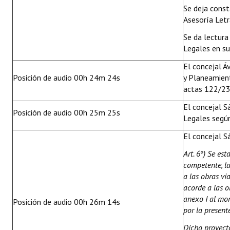
Se deja cons
Asesoría Letr
Se da lectura
Legales en su
El concejal Á
Posición de audio 00h 24m 24s
y Planeamien
actas 122/23
El concejal S
Posición de audio 00h 25m 25s
Legales segú
El concejal S
Art. 6º)
Se est
competente, la
a las obras vi
acorde a las o
anexo I al mo
Posición de audio 00h 26m 14s
por la presente
Dicho proyecto