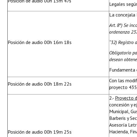
Posición de audio 00h 15m 47s
Legales segú
La concejala 
Art. 8º) Se inc
ordenanza 237
Posición de audio 00h 16m 18s
“32) Registro 
Obligatorio pa
desean obtener
Fundamenta e
Con las modif
Posición de audio 00h 18m 22s
proyecto 435
2.-
Proyecto 
concesión y e
Municipal, Gu
Barberis y Se
Asesoría Letr
Hacienda, Fin
Posición de audio 00h 19m 25s