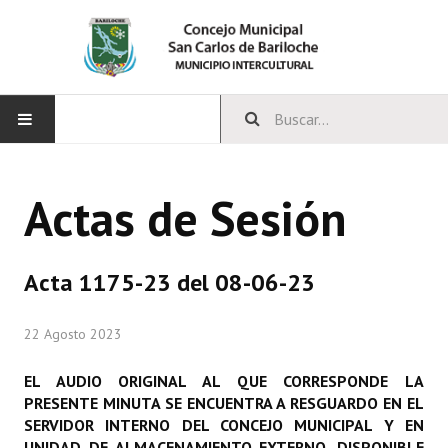
INICIO
Actas de Sesión
CONCEJO
Bloques Políticos
Acta 1175-23 del 08-06-23
Integrantes del Concejo
22 Agosto 2023
Comisiones Permanentes
EL AUDIO ORIGINAL AL QUE CORRESPONDE LA
Comisiones Especiales
PRESENTE MINUTA SE ENCUENTRA A RESGUARDO EN EL
SERVIDOR INTERNO DEL CONCEJO MUNICIPAL Y EN
Concejales Mandato Cumplido
UNIDAD DE ALMACENAMIENTO EXTERNO, DISPONIBLE