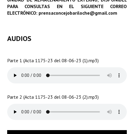
PARA CONSULTAS EN EL SIGUIENTE CORREO
Programas
ELECTRÓNICO: prensaconcejobariloche@gmail.com
LEGISLACIÓN
Constitución Nacional
AUDIOS
Constitución Provincial
Carta Orgánica 2007
Parte 1 (Acta 1175-23 del 08-06-23 (1).mp3)
Reglamento Interno
Digesto
Organigrama
Parte 2 (Acta 1175-23 del 08-06-23 (2).mp3)
DOCUMENTOS
Informes de Gestión
Proyectos Presentados