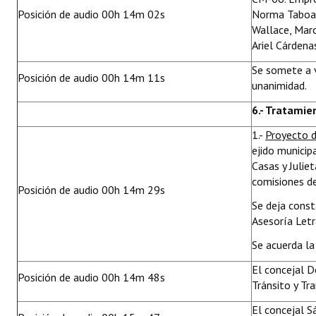
Posición de audio 00h 14m 02s
Norma Taboada
Wallace, Marc
Ariel Cárdena
Se somete a 
Posición de audio 00h 14m 11s
unanimidad.
6.- Tratamie
1.-
Proyecto 
ejido municip
Casas y Julie
comisiones de
Posición de audio 00h 14m 29s
Se deja cons
Asesoría Letr
Se acuerda la
El concejal D
Posición de audio 00h 14m 48s
Tránsito y Tr
El concejal S