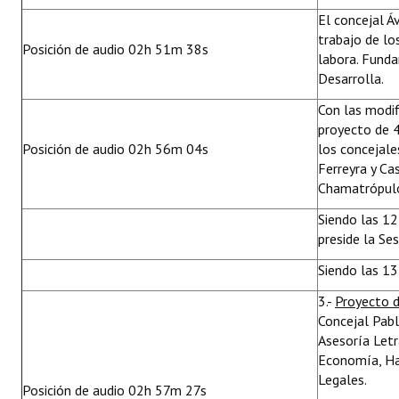
El concejal Á
trabajo de lo
Posición de audio 02h 51m 38s
labora. Funda
Desarrolla.
Con las modif
proyecto de 
Posición de audio 02h 56m 04s
los concejale
Ferreyra y Ca
Chamatrópul
Siendo las 1
preside la Se
Siendo las 13
3.-
Proyecto 
Concejal Pab
Asesoría Letr
Economía, Ha
Legales.
Posición de audio 02h 57m 27s