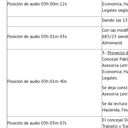
Posición de audio 03h 00m 12s
Economía, Ha
Legales segú
Siendo las 13
Con las modif
Posición de audio 03h 01m 03s
685/23 siendo
Almonacid.
3.-
Proyecto 
Concejal Pab
Asesoría Letr
Economía, Ha
Legales.
Posición de audio 03h 01m 40s
Se deja cons
Asesoría Letr
Se da lectura
Hacienda, Fin
El concejal D
Posición de audio 03h 03m 07s
Tránsito y Tr