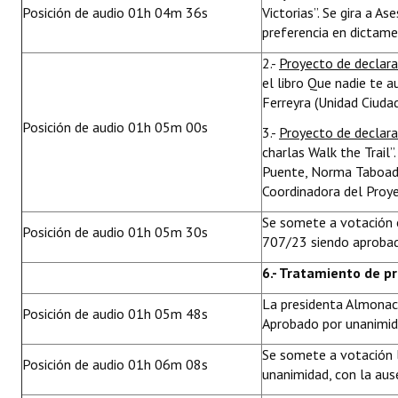
Posición de audio 01h 04m 36s
Victorias”. Se gira a A
preferencia en dictame
2.-
Proyecto de declar
el libro Que nadie te 
Ferreyra (Unidad Ciudad
Posición de audio 01h 05m 00s
3.-
Proyecto de declar
charlas Walk the Trail”
Puente, Norma Taboada, 
Coordinadora del Proye
Se somete a votación 
Posición de audio 01h 05m 30s
707/23 siendo aprobado
6.- Tratamiento de p
La presidenta Almonac
Posición de audio 01h 05m 48s
Aprobado por unanimi
Se somete a votación 
Posición de audio 01h 06m 08s
unanimidad, con la ause