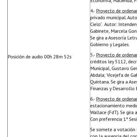
Economía, Hacienda, F
4.-
Proyecto de orden
privado municipal. Au
Cielo”. Autor: Intende
Gabinete, Marcela Gonz
Se gira a Asesoría Let
Gobierno y Legales.
5.-
Proyecto de orden
Posición de audio 00h 28m 52s
créditos ley 5112, dec
Municipal, Gustavo Ge
Abdala; Vicejefa de Ga
Quintana.
Se gira a As
Finanzas y Desarrollo 
6.-
Proyecto de orden
estacionamiento medido
Wallace (FdT). Se gira 
Con preferencia 1ª Ses
Se somete a votación l
con la ausencia del con