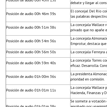
Posición de audio 00h 45m 15s
debate y llegar al con
El concejal Del Río coi
Posición de audio 00h 46m 39s
las palabras despectiva
La concejala Wallace re
Posición de audio 00h 51m 38s
privado que no apañe 
La concejala Almonaci
Posición de audio 00h 54m 36s
Emprotur, destaca que 
Posición de audio 00h 56m 50s
La concejala Ferreyra a
La concejala Torres co
Posición de audio 00h 59m 40s
eficaz. Desarrolla. Co
La presidenta Almonaci
Posición de audio 01h 00m 36s
prioridad en comisión.
La concejala Wallace 
Posición de audio 01h 01m 11s
Hacienda, Finanzas y D
Se somete a votación e
Posición de audio 01h 01m 38s
aprobado por unanimida