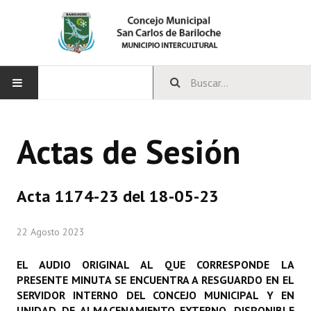
INICIO
Actas de Sesión
CONCEJO
Bloques Políticos
Acta 1174-23 del 18-05-23
Integrantes del Concejo
22 Agosto 2023
Comisiones Permanentes
EL AUDIO ORIGINAL AL QUE CORRESPONDE LA
Comisiones Especiales
PRESENTE MINUTA SE ENCUENTRA A RESGUARDO EN EL
SERVIDOR INTERNO DEL CONCEJO MUNICIPAL Y EN
Concejales Mandato Cumplido
UNIDAD DE ALMACENAMIENTO EXTERNO, DISPONIBLE