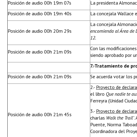
Posición de audio 00h 19m 07s
La presidenta Almonaci
Posición de audio 00h 19m 40s
La concejala Wallace ex
La concejala Almonacid 
Posición de audio 00h 20m 29s
encomienda al Área de 
12.
Con las modificacione
Posición de audio 00h 21m 09s
siendo aprobado por u
7
.-Tratamiento de pr
Posición de audio 00h 21m 09s
Se acuerda votar los p
2.-
Proyecto de declar
el libro
Que nadie te a
Ferreyra (Unidad Ciuda
3.-
Proyecto de declar
Posición de audio 00h 21m 45s
charlas
Walk the Trail
”.
Puente, Norma Taboada, 
Coordinadora del Proy