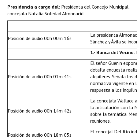
Huéspedes de Honor - Registro
Presidencia a cargo del
: Presidenta del Concejo Municipal,
concejala Natalia Soledad Almonacid.
Antiguos Pobladores - Registro
Reconocimientos - Registro
La presidenta Almonaci
Posición de audio 00h 00m 16s
Sánchez y Ávila se inco
Bariloche, Municipio intercultural
1.- Banca del Vecino
:
Entrega de distinciones
El señor Guenin expone 
REFORMA DE LA CARTA ORGÁNICA
detalla encuesta realiz
Posición de audio 00h 01m 41s
alquileres. Señala los 
normativa vigente en l
respuesta a los inquilin
La concejala Wallace a
la articulación con la
Posición de audio 00h 14m 42s
sobre la temática. Men
reuniones.
El concejal Del Río i
Posición de audio 00h 18m 05s