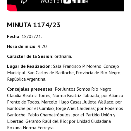
INSTITUCIONAL
Antiguos Pobladores
MINUTA 1174/23
Noticias Destacadas
Fecha
: 18/05/23.
Registros y Distinciones
Hora de inicio
: 9:20
Datos Históricos
Carácter de la Sesión
: ordinaria.
Premio al Mérito - Registro
Lugar de Realización
: Sala Francisco P. Moreno, Concejo
Municipal, San Carlos de Bariloche, Provincia de Río Negro,
Audiencias Públicas - Registro
República Argentina.
Concejales presentes
: Por Juntos Somos Río Negro,
Mujeres que Dejaron Huellas - Registro
Claudia Beatriz Torres, Norma Beatriz Taboada; por Alianza
Periodistas Decanos - Registro
Frente de Todos, Marcelo Hugo Casas, Julieta Wallace; por
Bariloche por el Cambio, Jorge Ariel Cárdenas; por Podemos
Ciudadano Ilustre - Registro
Bariloche, Pablo Chamatrópulos; por el Partido Unión y
Libertad, Gerardo Raúl del Río; por Unidad Ciudadana
Banca del Vecino - Registro
Roxana Norma Ferreyra.