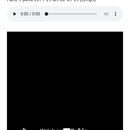
Dictámenes Asesoría Letrada
Actas de Sesión
Informes de Unidad Coordinadora
Ejecución Presupuestaria
Actas de Audiencias Públicas
NORMATIVA
Comunicaciones
Declaraciones
Resoluciones
Resoluciones de Presidencia