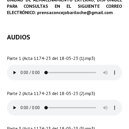
PARA CONSULTAS EN EL SIGUIENTE CORREO
Programas
ELECTRÓNICO: prensaconcejobariloche@gmail.com
LEGISLACIÓN
Constitución Nacional
AUDIOS
Constitución Provincial
Carta Orgánica 2007
Parte 1 (Acta 1174-23 del 18-05-23 (1).mp3)
Reglamento Interno
Digesto
Organigrama
Parte 2 (Acta 1174-23 del 18-05-23 (2).mp3)
DOCUMENTOS
Informes de Gestión
Parte 3 (Acta 1174-23 del 18-05-23 (3).mp3)
Proyectos Presentados