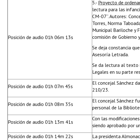
5.-
Proyecto de ordena
lectura para las infan
CM-07”. Autores: Conce
Torres, Norma Taboada y
Municipal Bariloche y 
comisión de Gobierno y
Posición de audio 01h 06m 13s
Se deja constancia qu
Asesoría Letrada.
Se da lectura al texto
Legales en su parte res
El concejal Sánchez da
Posición de audio 01h 07m 45s
210/23.
El concejal Sánchez fu
Posición de audio 01h 08m 35s
personal de la Bibliot
Con las modificacione
Posición de audio 01h 13m 41s
siendo aprobado por un
Posición de audio 01h 14m 22s
La presidenta Almonac