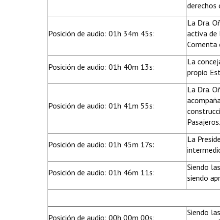
derechos c
La Dra. O
Posición de audio: 01h 34m 45s:
activa de
Comenta e
La conceja
Posición de audio: 01h 40m 13s:
propio Es
La Dra. Oñ
acompañam
Posición de audio: 01h 41m 55s:
construcc
Pasajeros
La Presid
Posición de audio: 01h 45m 17s:
intermedi
Siendo la
Posición de audio: 01h 46m 11s:
siendo ap
Siendo la
Posición de audio: 00h 00m 00s: