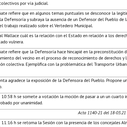
olectivos por vía judicial.
ñate refiere que en algunos temas puntuales se desconoce la legit
 la Defensoría y subraya la ausencia de un Defensor del Pueblo de 
l trabajo realizado sobre el Vertedero Municipal.
l Wallace cuál es la relación con el Estado en relación a los derec
tado vulnera.
ate refiere que la Defensoría hace hincapié en la preconstitución d
iento del vecino en el proceso de reconocimiento de derechos y l
ión colectiva. Ejemplifica con la problemática del Transporte Urba
.
enta agradece la exposición de la Defensora del Pueblo. Propone u
o.
s 10:58 h se somete a votación la moción de pasar a un un cuarto i
robado por unanimidad.
Acta 1140-21 del 18-03.21 
s 11:16 h se retoma la Sesión con la presencia de los concejales Al