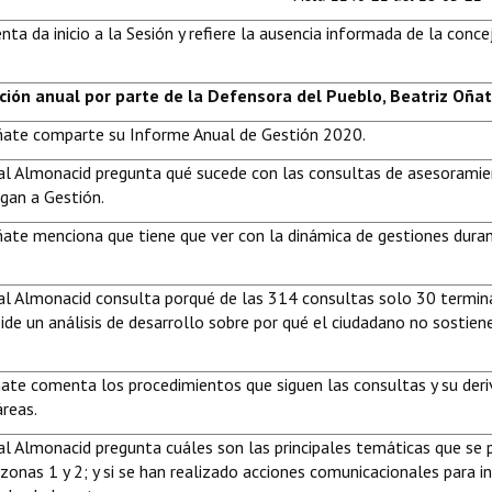
nta da inicio a la Sesión y refiere la ausencia informada de la conce
ición anual por parte de la Defensora del Pueblo, Beatriz Oñat
ñate comparte su Informe Anual de Gestión 2020.
al Almonacid pregunta qué sucede con las consultas de asesoramien
egan a Gestión.
ñate menciona que tiene que ver con la dinámica de gestiones duran
.
al Almonacid consulta porqué de las 314 consultas solo 30 termin
ide un análisis de desarrollo sobre por qué el ciudadano no sostien
ate comenta los procedimientos que siguen las consultas y su deri
áreas.
al Almonacid pregunta cuáles son las principales temáticas que se
zonas 1 y 2; y si se han realizado acciones comunicacionales para in