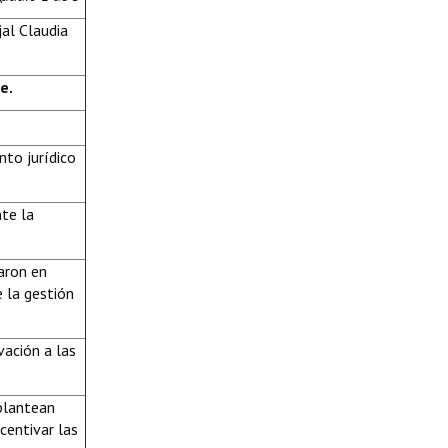
jal Claudia
e.
to jurídico
te la
aron en
e la gestión
vación a las
 plantean
centivar las