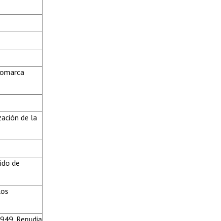
 Comarca
zación de la
ido de
los
1949. Repudia