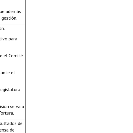
 que además
e gestión.
ón.
tivo para
me el Comité
 ante el
Legislatura
sión se va a
ortura.
sultados de
fensa de