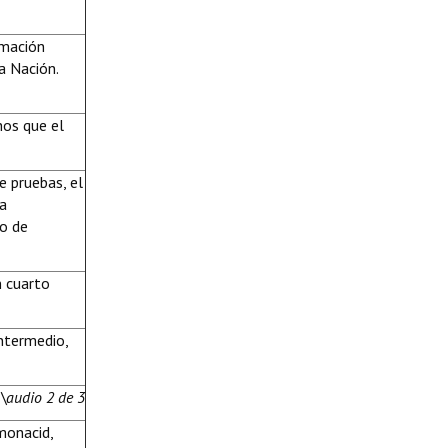
imación
la Nación.
hos que el
e pruebas, el
a
no de
n cuarto
ntermedio,
\audio 2 de 3
monacid,