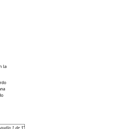
n la
ardo
ana
do
audio 1 de 3”