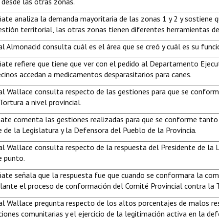
 desde las otras zonas.
ñate analiza la demanda mayoritaria de las zonas 1 y 2 y sostiene
stión territorial, las otras zonas tienen diferentes herramientas d
l Almonacid consulta cuál es el área que se creó y cuál es su funci
ñate refiere que tiene que ver con el pedido al Departamento Ejecu
ecinos accedan a medicamentos desparasitarios para canes.
al Wallace consulta respecto de las gestiones para que se confor
Tortura a nivel provincial.
ate comenta las gestiones realizadas para que se conforme tanto
 de la Legislatura y la Defensora del Pueblo de la Provincia.
al Wallace consulta respecto de la respuesta del Presidente de la 
e punto.
ñate señala que la respuesta fue que cuando se conformara la comi
elante el proceso de conformación del Comité Provincial contra la T
al Wallace pregunta respecto de los altos porcentajes de malos re
iones comunitarias y el ejercicio de la legitimación activa en la de