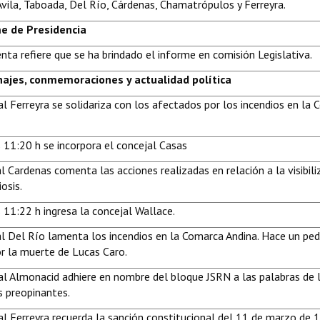
Ávila, Taboada, Del Río, Cárdenas, Chamatrópulos y Ferreyra.
me de Presidencia
nta refiere que se ha brindado el informe en comisión Legislativa.
najes, conmemoraciones y actualidad política
al Ferreyra se solidariza con los afectados por los incendios en la
s 11:20 h se incorpora el concejal Casas
l Cardenas comenta las acciones realizadas en relación a la visibili
osis.
 11:22 h ingresa la concejal Wallace.
al Del Río lamenta los incendios en la Comarca Andina. Hace un ped
or la muerte de Lucas Caro.
al Almonacid adhiere en nombre del bloque JSRN a las palabras de 
s preopinantes.
al Ferreyra recuerda la sanción constitucional del 11 de marzo de 