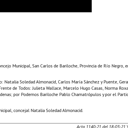
ncejo Municipal, San Carlos de Bariloche, Provincia de Río Negro, e
: Natalia Soledad Almonacid, Carlos María Sánchez y Puente, Ger
a Frente de Todos: Julieta Wallace, Marcelo Hugo Casas, Norma Rox
Cárdenas; por Podemos Bariloche Pablo Chamatrópulos y por el Parti
icipal, concejal Natalia Soledad Almonacid.
Acta 1140-21 del 18-03-21 \