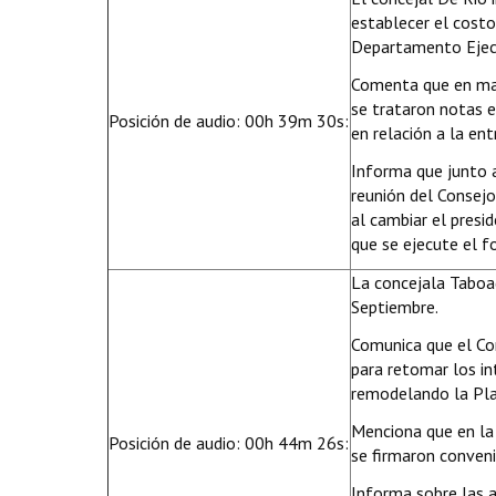
establecer el costo
Departamento Ejecu
Comenta que en mar
se trataron notas en
Posición de audio: 00h 39m 30s:
en relación a la ent
Informa que junto a
reunión del Consejo
al cambiar el presi
que se ejecute el f
La concejala Taboa
Septiembre.
Comunica que el Co
para retomar los i
remodelando la Pl
Menciona que en la
Posición de audio: 00h 44m 26s:
se firmaron conveni
Informa sobre las a