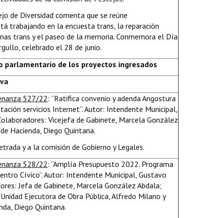
ejo de Diversidad comenta que se reúne
tá trabajando en la encuesta trans, la reparación
onas trans y el paseo de la memoria. Conmemora el Día
gullo, celebrado el 28 de junio.
o parlamentario de los proyectos ingresados
iva
denanza 527/22
: “Ratifica convenio y adenda Angostura
tación servicios Internet”. Autor: Intendente Municipal,
olaboradores: Vicejefa de Gabinete, Marcela González
 de Hacienda, Diego Quintana.
Letrada y a la comisión de Gobierno y Legales.
denanza 528/22
: “Amplía Presupuesto 2022. Programa
entro Cívico”. Autor: Intendente Municipal, Gustavo
ores: Jefa de Gabinete, Marcela González Abdala;
 Unidad Ejecutora de Obra Pública, Alfredo Milano y
nda, Diego Quintana.