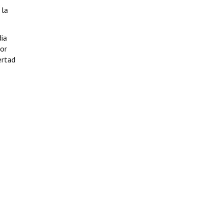
 la
ia
or
ertad