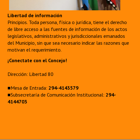
INSTITUCIONAL
Libertad de información
Antiguos Pobladores
Principios. Toda persona, física o jurídica, tiene el derecho
de libre acceso a las fuentes de información de los actos
Noticias Destacadas
legislativos, administrativos y jurisdiccionales emanados
del Municipio, sin que sea necesario indicar las razones que
Registros y Distinciones
motivan el requerimiento.
Datos Históricos
¡Conectate con el Concejo!
Premio al Mérito - Registro
Dirección: Libertad 80
Audiencias Públicas - Registro
■Mesa de Entrada:
294-4143579
■Subsecretaría de Comunicación Institucional:
294-
Mujeres que Dejaron Huellas - Registro
4144703
Periodistas Decanos - Registro
Ciudadano Ilustre - Registro
Banca del Vecino - Registro