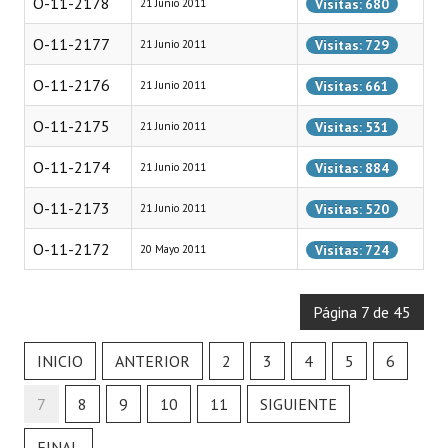
O-11-2178
Visitas: 680
21 Junio 2011
Programas
O-11-2177
Visitas: 729
21 Junio 2011
LEGISLACIÓN
O-11-2176
Visitas: 661
21 Junio 2011
Constitución Nacional
O-11-2175
Visitas: 531
21 Junio 2011
Constitución Provincial
O-11-2174
Visitas: 884
21 Junio 2011
Carta Orgánica 2007
O-11-2173
Visitas: 520
21 Junio 2011
Reglamento Interno
O-11-2172
Visitas: 724
20 Mayo 2011
Digesto
Página 7 de 45
Organigrama
DOCUMENTOS
INICIO
ANTERIOR
2
3
4
5
6
7
8
9
10
11
SIGUIENTE
Informes de Gestión
FINAL
Proyectos Presentados