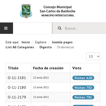
INICIO
Está aquí:
Inicio
/
Explore
/
Joomla pages
/
List All Categories
/
Digesto
/
Ordenanzas
CONCEJO
Cantidad a 
Bloques Políticos
Título
Fecha de creación
Visto
Integrantes del Concejo
O-11-2181
Visitas: 620
21 Junio 2011
Comisiones Permanentes
O-11-2180
Visitas: 702
21 Junio 2011
Comisiones Especiales
O-11-2179
Visitas: 781
21 Junio 2011
Concejales Mandato Cumplido