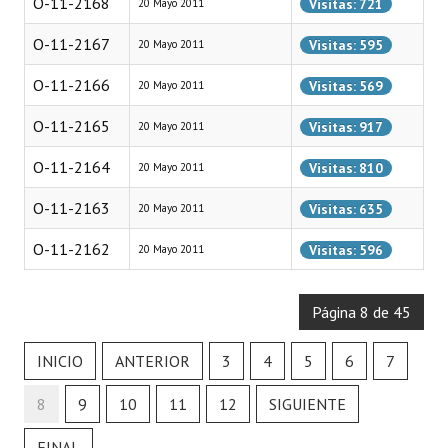
O-11-2168
Visitas: 721
20 Mayo 2011
Programas
O-11-2167
Visitas: 595
20 Mayo 2011
LEGISLACIÓN
O-11-2166
Visitas: 569
20 Mayo 2011
Constitución Nacional
O-11-2165
Visitas: 917
20 Mayo 2011
Constitución Provincial
O-11-2164
Visitas: 810
20 Mayo 2011
Carta Orgánica 2007
O-11-2163
Visitas: 635
20 Mayo 2011
Reglamento Interno
O-11-2162
Visitas: 596
20 Mayo 2011
Digesto
Página 8 de 45
Organigrama
DOCUMENTOS
INICIO
ANTERIOR
3
4
5
6
7
8
9
10
11
12
SIGUIENTE
Informes de Gestión
FINAL
Proyectos Presentados