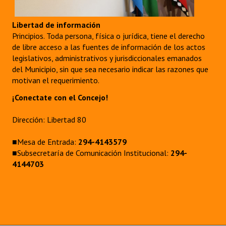
INSTITUCIONAL
Libertad de información
Antiguos Pobladores
Principios. Toda persona, física o jurídica, tiene el derecho
de libre acceso a las fuentes de información de los actos
Noticias Destacadas
legislativos, administrativos y jurisdiccionales emanados
del Municipio, sin que sea necesario indicar las razones que
Registros y Distinciones
motivan el requerimiento.
Datos Históricos
¡Conectate con el Concejo!
Premio al Mérito - Registro
Dirección: Libertad 80
Audiencias Públicas - Registro
■Mesa de Entrada:
294-4143579
■Subsecretaría de Comunicación Institucional:
294-
Mujeres que Dejaron Huellas - Registro
4144703
Periodistas Decanos - Registro
Ciudadano Ilustre - Registro
Banca del Vecino - Registro