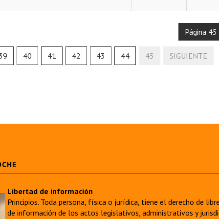
Página 45
39
40
41
42
43
44
45
SIGUIENTE
OCHE
Libertad de información
Principios. Toda persona, física o jurídica, tiene el derecho de lib
de información de los actos legislativos, administrativos y juri