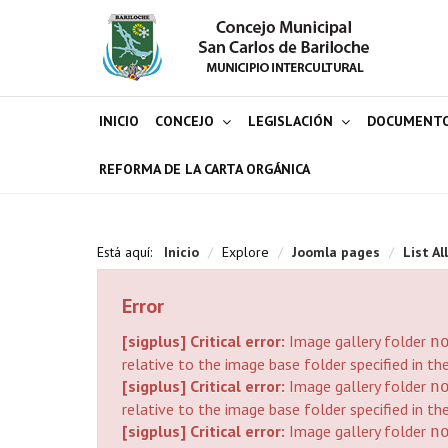
INICIO
CONCEJO
LEGISLACIÓN
DOCUMENT
REFORMA DE LA CARTA ORGÁNICA
Está aquí:
Inicio
/
Explore
/
Joomla pages
/
List Al
Error
[sigplus] Critical error:
Image gallery folder
n
relative to the image base folder specified in th
[sigplus] Critical error:
Image gallery folder
n
relative to the image base folder specified in th
[sigplus] Critical error:
Image gallery folder
n