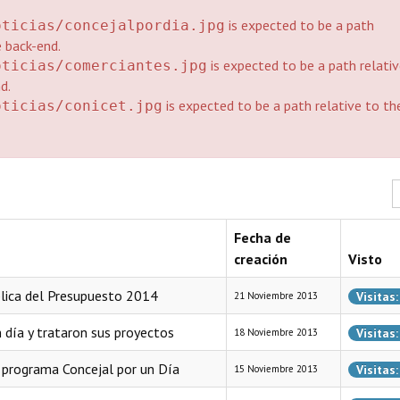
is expected to be a path
oticias/concejalpordia.jpg
e back-end.
is expected to be a path relati
oticias/comerciantes.jpg
d.
is expected to be a path relative to th
oticias/conicet.jpg
C
Fecha de
creación
Visto
ública del Presupuesto 2014
Visitas
21 Noviembre 2013
 día y trataron sus proyectos
Visitas
18 Noviembre 2013
el programa Concejal por un Día
Visitas
15 Noviembre 2013