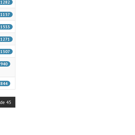
: 1282
: 1157
: 1533
: 1271
: 1307
: 940
: 844
 de 45