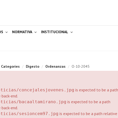
OS
NORMATIVA
INSTITUCIONAL
l Categories
/
Digesto
/
Ordenanzas
/
O-10-2045
is expected to be a pat
oticias/concejalesjovenes.jpg
e back-end.
is expected to be a path
oticias/bacaaltamirano.jpg
e back-end.
is expected to be a path relative
oticias/sesioncem97.jpg