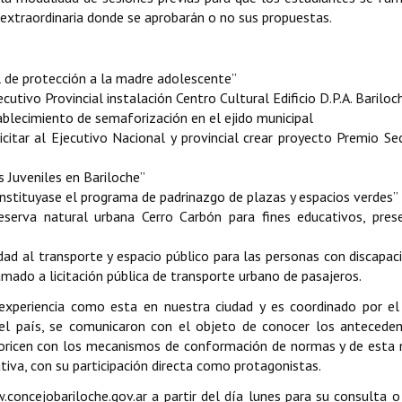
 extraordinaria donde se aprobarán o no sus propuestas.
de protección a la madre adolescente”
ivo Provincial instalación Centro Cultural Edificio D.P.A. Bariloc
ecimiento de semaforización en el ejido municipal
r al Ejecutivo Nacional y provincial crear proyecto Premio Se
Juveniles en Bariloche”
stituyase el programa de padrinazgo de plazas y espacios verdes”
va natural urbana Cerro Carbón para fines educativos, prese
ad al transporte y espacio público para las personas con discapac
amado a licitación pública de transporte urbano de pasajeros.
experiencia como esta en nuestra ciudad y es coordinado por e
s del país, se comunicaron con el objeto de conocer los antecede
ioricen con los mecanismos de conformación de normas y de esta
ativa, con su participación directa como protagonistas.
concejobariloche.gov.ar a partir del día lunes para su consulta 