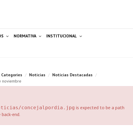
OS
NORMATIVA
INSTITUCIONAL
l Categories
/
Noticias
/
Noticias Destacadas
/
de noviembre
is expected to be a path
oticias/concejalpordia.jpg
e back-end.