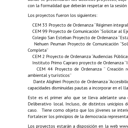
con la formalidad que deberán respetar en la sesión
Los proyectos fueron los siguientes:
CEM 33 Proyecto de Ordenanza “Régimen integral 
CEM 99 Proyecto de Comunicación “Solicitar al Ejecut
Colegio San Esteban Proyecto de Ordenanza “Establ
Nehuen Peuman Proyecto de Comunicación “Solicita
Completa”
CEM 2 Proyecto de Ordenanza “Audiencias Públicas 
Instituto Primo Capraro proyecto de Ordenanza “In
CEM 44 Proyecto de Ordenanza “ Creación reser
ambiental y turísticos”
Dante Alighieri Proyecto de Ordenanza “Accesibilid
capacidades disminuidas pautas a incorporar en el ll
Este es el primer año que se lleva adelante una 
Deliberativo local. Incluso, de distintos unicipio
caso. Tiene como objeto que los jóvenes se inter
fortalecer los principios de la democracia represent
Los proyectos estarán a disposición en la web www.