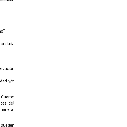
he”
cundaria
rvación
idad y/o
l Cuerpo
ntes del
 manera,
o pueden