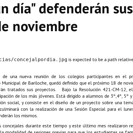
un día" defenderán sus
de noviembre
is expected to be a path relativ
cias/concejalpordia.jpg
uego de una nueva reunión de los colegios participantes en el 
jo Municipal de Bariloche, quedó definido que el próximo 18 de nov
serán tratados sus proyectos. Bajo la Resolución 421-CM-12, e
ipación de los más jóvenes. Está dirigido a alumnos de 3º,4º, 5º 
tión social, y consiste en el diseño de un proyecto sobre una tem
o culminará con la realización de una Sesión Especial para el lun
enderán los mismos.
os concejales durante este tiempo y este último mes realizaron r
la modalidad de sesiones previas para que los estudiantes se fami