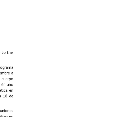
e to the
programa
iembre a
l cuerpo
y 6º año
ática en
es 18 de
euniones
liaricen