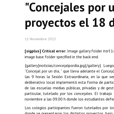
"Concejales por 
proyectos el 18 
11 Noviembre 2013
[sigplus] Critical error:
Image gallery folder
noti
image base folder specified in the back-end.
{gallery}noticias/concejalpordia.jpg{/gallery} L
“Concejal por un día, ” que lleva adelante el Conce
las 9 horas la Sesión Extraordinaria, en la que 
deliberativo local implementó esta forma de partic
de las escuelas medias públicas, privadas y de ges
particular, tutelado por los concejales. El trabaj
noviembre a las 09.00 h donde los estudiantes def
Los colegios participantes fueron tutelados por l
donde se presentaron los distintos proyectos, bajo 