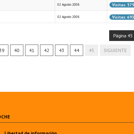
Visitas: 57
02 Agosto 2008
Visitas: 69
02 Agosto 2008
Página 45
39
40
41
42
43
44
45
SIGUIENTE
OCHE
Libertad de información