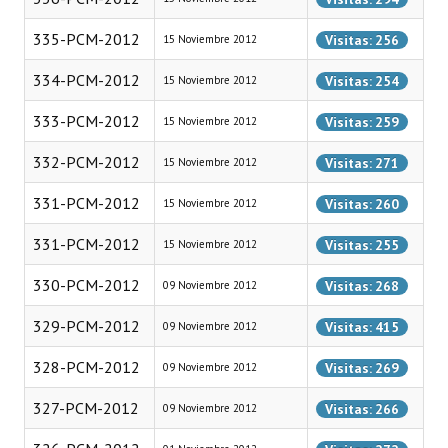
335-PCM-2012
Dictámenes Asesoría Letrada
Visitas: 256
15 Noviembre 2012
334-PCM-2012
Actas de Sesión
Visitas: 254
15 Noviembre 2012
333-PCM-2012
Informes de Unidad Coordinadora
Visitas: 259
15 Noviembre 2012
332-PCM-2012
Ejecución Presupuestaria
Visitas: 271
15 Noviembre 2012
331-PCM-2012
Actas de Audiencias Públicas
Visitas: 260
15 Noviembre 2012
331-PCM-2012
Visitas: 255
15 Noviembre 2012
NORMATIVA
330-PCM-2012
Visitas: 268
09 Noviembre 2012
Comunicaciones
329-PCM-2012
Visitas: 415
09 Noviembre 2012
Declaraciones
328-PCM-2012
Visitas: 269
09 Noviembre 2012
Resoluciones
327-PCM-2012
Visitas: 266
09 Noviembre 2012
Resoluciones de Presidencia