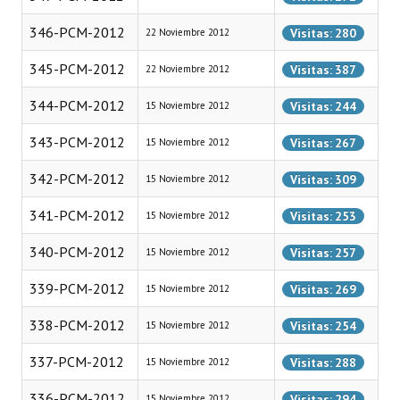
Programas
346-PCM-2012
Visitas: 280
22 Noviembre 2012
LEGISLACIÓN
345-PCM-2012
Visitas: 387
22 Noviembre 2012
Constitución Nacional
344-PCM-2012
Visitas: 244
15 Noviembre 2012
Constitución Provincial
343-PCM-2012
Visitas: 267
15 Noviembre 2012
Carta Orgánica 2007
342-PCM-2012
Visitas: 309
15 Noviembre 2012
Reglamento Interno
341-PCM-2012
Visitas: 253
15 Noviembre 2012
Digesto
340-PCM-2012
Visitas: 257
15 Noviembre 2012
Organigrama
339-PCM-2012
Visitas: 269
15 Noviembre 2012
DOCUMENTOS
338-PCM-2012
Visitas: 254
15 Noviembre 2012
337-PCM-2012
Informes de Gestión
Visitas: 288
15 Noviembre 2012
336-PCM-2012
Proyectos Presentados
Visitas: 294
15 Noviembre 2012