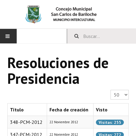
INICIO
Resoluciones de
CONCEJO
Presidencia
Bloques Políticos
Integrantes del Concejo
Cantidad a 
Comisiones Permanentes
Título
Fecha de creación
Visto
Comisiones Especiales
348-PCM-2012
Visitas: 255
22 Noviembre 2012
Concejales Mandato Cumplido
347-PCM-2012
Visitas: 272
22 Noviembre 2012