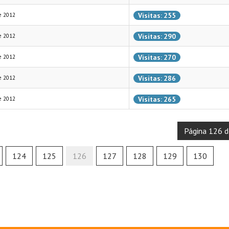
Visitas: 255
e 2012
Visitas: 290
e 2012
Visitas: 270
e 2012
Visitas: 286
e 2012
Visitas: 265
e 2012
Página 126 
124
125
126
127
128
129
130