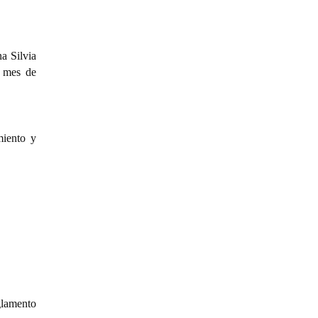
a Silvia
l mes de
miento y
glamento