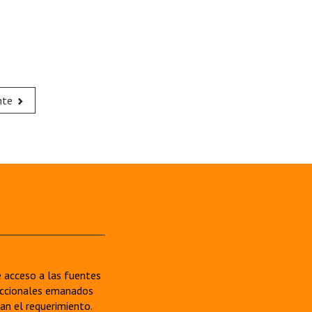
nte
re acceso a las fuentes
sdiccionales emanados
van el requerimiento.