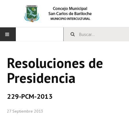
INICIO
Resoluciones de
CONCEJO
Presidencia
Bloques Políticos
Integrantes del Concejo
229-PCM-2013
Comisiones Permanentes
27 Septiembre 2013
Comisiones Especiales
Concejales Mandato Cumplido