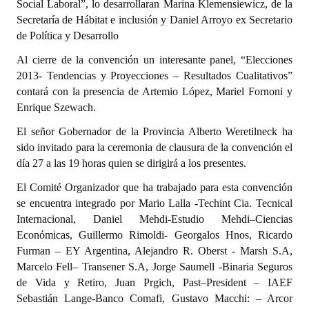
Social Laboral”, lo desarrollaran Marina Klemensiewicz, de la
Huéspedes de Honor - Registro
Secretaría de Hábitat e inclusión y Daniel Arroyo ex Secretario
de Política y Desarrollo
Antiguos Pobladores - Registro
Al cierre de la convención un interesante panel, “Elecciones
Reconocimientos - Registro
2013- Tendencias y Proyecciones – Resultados Cualitativos”
contará con la presencia de Artemio López, Mariel Fornoni y
Bariloche, Municipio intercultural
Enrique Szewach.
Entrega de distinciones
El señor Gobernador de la Provincia Alberto Weretilneck ha
sido invitado para la ceremonia de clausura de la convención el
REFORMA DE LA CARTA ORGÁNICA
día 27 a las 19 horas quien se dirigirá a los presentes.
El Comité Organizador que ha trabajado para esta convención
se encuentra integrado por Mario Lalla -Techint Cia. Tecnical
Internacional, Daniel Mehdi-Estudio Mehdi–Ciencias
Económicas, Guillermo Rimoldi- Georgalos Hnos, Ricardo
Furman – EY Argentina, Alejandro R. Oberst - Marsh S.A,
Marcelo Fell– Transener S.A, Jorge Saumell -Binaria Seguros
de Vida y Retiro, Juan Prgich, Past–President – IAEF
Sebastián Lange-Banco Comafi, Gustavo Macchi: – Arcor