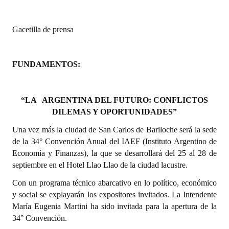
Dictámenes Asesoría Letrada
Gacetilla de prensa
Actas de Sesión
Informes de Unidad Coordinadora
FUNDAMENTOS:
Ejecución Presupuestaria
“LA ARGENTINA DEL FUTURO: CONFLICTOS
Actas de Audiencias Públicas
DILEMAS Y OPORTUNIDADES”
NORMATIVA
Una vez más la ciudad de San Carlos de Bariloche será la sede
de la 34° Convención Anual del IAEF (Instituto Argentino de
Comunicaciones
Economía y Finanzas), la que se desarrollará del 25 al 28 de
septiembre en el Hotel Llao Llao de la ciudad lacustre.
Declaraciones
Con un programa técnico abarcativo en lo político, económico
Resoluciones
y social se explayarán los expositores invitados. La Intendente
María Eugenia Martini ha sido invitada para la apertura de la
Resoluciones de Presidencia
34° Convención.