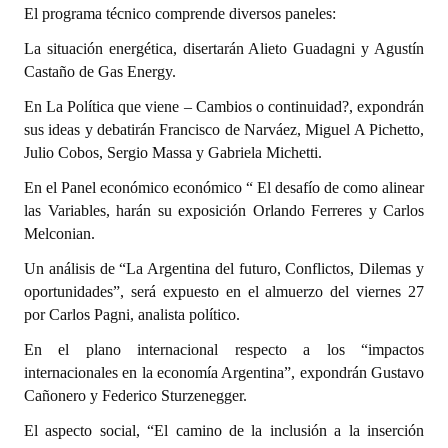
INSTITUCIONAL
El programa técnico comprende diversos paneles:
La situación energética, disertarán Alieto Guadagni y Agustín
Antiguos Pobladores
Castaño de Gas Energy.
Noticias Destacadas
En La Política que viene – Cambios o continuidad?, expondrán
sus ideas y debatirán Francisco de Narváez, Miguel A Pichetto,
Registros y Distinciones
Julio Cobos, Sergio Massa y Gabriela Michetti.
Datos Históricos
En el Panel económico económico “ El desafío de como alinear
las Variables, harán su exposición Orlando Ferreres y Carlos
Premio al Mérito - Registro
Melconian.
Audiencias Públicas - Registro
Un análisis de “La Argentina del futuro, Conflictos, Dilemas y
oportunidades”, será expuesto en el almuerzo del viernes 27
Mujeres que Dejaron Huellas - Registro
por Carlos Pagni, analista político.
Periodistas Decanos - Registro
En el plano internacional respecto a los “impactos
internacionales en la economía Argentina”, expondrán Gustavo
Ciudadano Ilustre - Registro
Cañonero y Federico Sturzenegger.
Banca del Vecino - Registro
El aspecto social, “El camino de la inclusión a la inserción