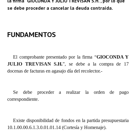
la firma “
GIOCONDA Y JULIO TREVISAN S.H.
”
, por lo que
se debe proceder a cancelar la deuda contraída.
Dictámenes Asesoría Letrada
Actas de Sesión
FUNDAMENTOS
Informes de Unidad Coordinadora
Ejecución Presupuestaria
El comprobante presentado por la firma “
GIOCONDA Y
Actas de Audiencias Públicas
JULIO TREVISAN S.H.
”, se debe a la compra de 17
docenas de facturas en agasajo día del recolector.-
NORMATIVA
Comunicaciones
Se debe proceder a realizar la orden de pago
correspondiente.
Declaraciones
Resoluciones
Existe disponibilidad de fondos en la partida presupuestaria
Resoluciones de Presidencia
10.1.00.00.6.1.3.0.01.01.14 (Cortesía y Homenaje).