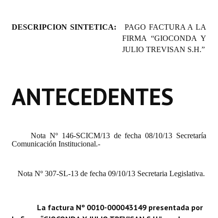
Programas
DESCRIPCION SINTETICA:
PAGO FACTURA A LA
LEGISLACIÓN
FIRMA “
GIOCONDA Y
JULIO TREVISAN S.H.
”
Constitución Nacional
Constitución Provincial
ANTECEDENTES
Carta Orgánica 2007
Reglamento Interno
Digesto
Nota Nº 146-SCICM/13 de fecha 08/10/13 Secretaría
Comunicación Institucional.-
Organigrama
Nota Nº 307-SL-13 de fecha 09/10/13 Secretaria Legislativa.
DOCUMENTOS
Informes de Gestión
La factura Nº 0010-000043149 presentada por
Proyectos Presentados