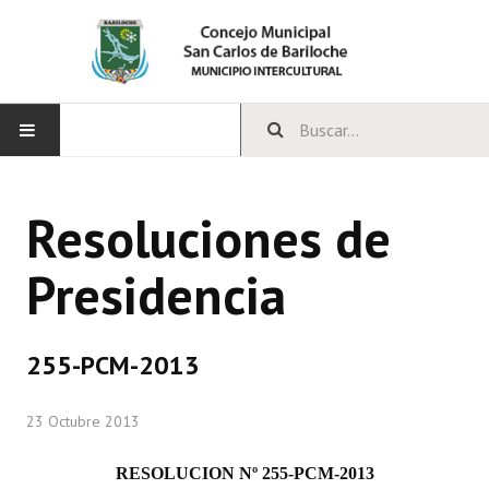
INICIO
Resoluciones de
CONCEJO
Presidencia
Bloques Políticos
Integrantes del Concejo
255-PCM-2013
Comisiones Permanentes
23 Octubre 2013
Comisiones Especiales
Concejales Mandato Cumplido
RESOLUCION Nº 255-PCM-2013