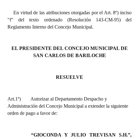
INSTITUCIONAL
En virtud de las atribuciones otorgadas por el Art. 8º) inciso
Antiguos Pobladores
"f" del texto ordenado (Resolución 143-CM-95) del
Reglamento Interno del Concejo Municipal.
Noticias Destacadas
Registros y Distinciones
EL PRESIDENTE DEL CONCEJO MUNICIPAL DE
SAN CARLOS DE BARILOCHE
Datos Históricos
Premio al Mérito - Registro
RESUELVE
Audiencias Públicas - Registro
Mujeres que Dejaron Huellas - Registro
Art.1º)
Autorizar al Departamento Despacho y
Administración del Concejo Municipal a extender la siguiente
Periodistas Decanos - Registro
orden de pago a favor de:
Ciudadano Ilustre - Registro
Banca del Vecino - Registro
“GIOCONDA Y JULIO TREVISAN S.H.”,