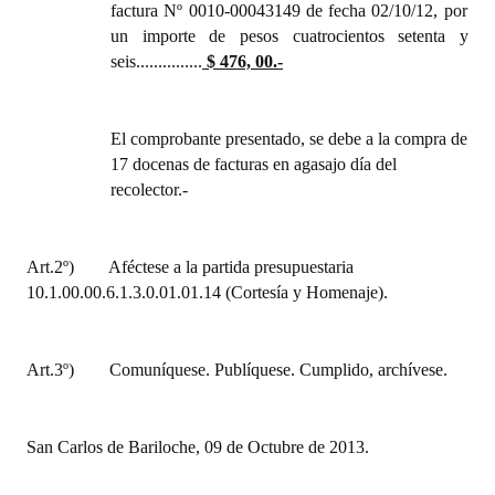
factura Nº 0010-00043149 de fecha 02/10/12, por
Huéspedes de Honor - Registro
un importe de pesos cuatrocientos setenta y
seis...............
$ 476, 00.-
Antiguos Pobladores - Registro
Reconocimientos - Registro
El comprobante presentado, se debe a la compra de
Bariloche, Municipio intercultural
17 docenas de facturas en agasajo día del
recolector.-
Entrega de distinciones
REFORMA DE LA CARTA ORGÁNICA
Art.2º)
Aféctese a la partida presupuestaria
10.1.00.00.6.1.3.0.01.01.14 (Cortesía y Homenaje).
Art.3º)
Comuníquese. Publíquese. Cumplido, archívese.
San Carlos de Bariloche, 09 de Octubre de 2013.