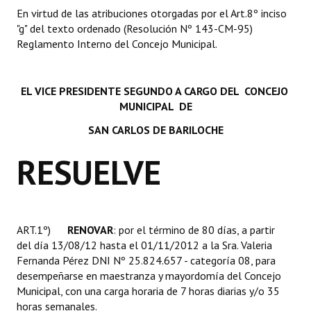
INSTITUCIONAL
En virtud de las atribuciones otorgadas por el Art.8º inciso
"g" del texto ordenado (Resolución Nº 143-CM-95)
Antiguos Pobladores
Reglamento Interno del Concejo Municipal.
Noticias Destacadas
EL VICE PRESIDENTE SEGUNDO A CARGO DEL CONCEJO
Registros y Distinciones
MUNICIPAL DE
Datos Históricos
SAN CARLOS DE BARILOCHE
Premio al Mérito - Registro
RESUELVE
Audiencias Públicas - Registro
Mujeres que Dejaron Huellas - Registro
ART.1º)
RENOVAR
: por el término de 80 días, a partir
Periodistas Decanos - Registro
del día 13/08/12 hasta el 01/11/2012 a la Sra. Valeria
Fernanda Pérez DNI Nº 25.824.657 - categoría 08, para
Ciudadano Ilustre - Registro
desempeñarse en maestranza y mayordomía del Concejo
Municipal, con una carga horaria de 7 horas diarias y/o 35
Banca del Vecino - Registro
horas semanales.