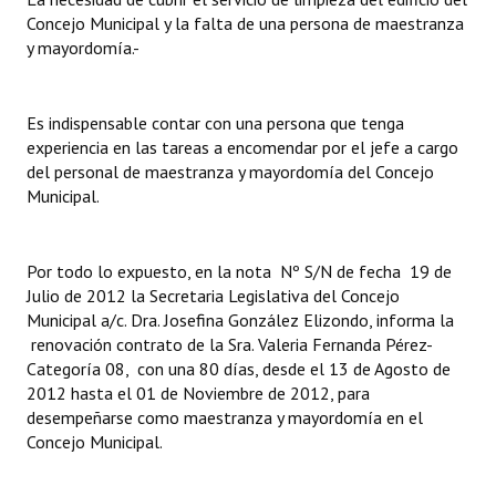
Concejo Municipal y la falta de una persona de maestranza
Dictámenes Asesoría Letrada
y mayordomía.-
Actas de Sesión
Es indispensable contar con una persona que tenga
Informes de Unidad Coordinadora
experiencia en las tareas a encomendar por el jefe a cargo
del personal de maestranza y mayordomía del Concejo
Ejecución Presupuestaria
Municipal.
Actas de Audiencias Públicas
Por todo lo expuesto, en la nota Nº S/N de fecha 19 de
NORMATIVA
Julio de 2012 la Secretaria Legislativa del Concejo
Municipal a/c. Dra. Josefina González Elizondo, informa la
Comunicaciones
renovación contrato de la Sra. Valeria Fernanda Pérez-
Categoría 08, con una 80 días, desde el 13 de Agosto de
Declaraciones
2012 hasta el 01 de Noviembre de 2012, para
desempeñarse como maestranza y mayordomía en el
Resoluciones
Concejo Municipal.
Resoluciones de Presidencia