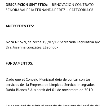
DESCRIPCION SINTETICA
: RENOVACION CONTRATO
Programas
SEÑORA VALERIA FERNANDA PEREZ – CATEGORÍA 08.
LEGISLACIÓN
ANTECEDENTES:
Constitución Nacional
Constitución Provincial
Nota Nº S/N, de fecha 19 /07/12 Secretaria Legislativa a/c.
Carta Orgánica 2007
Dra. Josefina González Elizondo.-
Reglamento Interno
FUNDAMENTOS:
Digesto
Organigrama
Dado que el Concejo Municipal dejo de contar con los
servicios de la Empresa de Limpieza Servicio Integrados
DOCUMENTOS
Bahía Blanca S.A. a partir del 01 de noviembre de 2010.
Informes de Gestión
.
La necesidad de cubrir el servicio de limpieza del edificio del
Proyectos Presentados