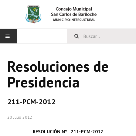
INICIO
Resoluciones de
CONCEJO
Presidencia
Bloques Políticos
Integrantes del Concejo
211-PCM-2012
Comisiones Permanentes
20 Julio 2012
Comisiones Especiales
Concejales Mandato Cumplido
RESOLUCIÓN Nº 211-PCM-2012