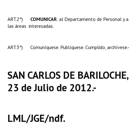
Huéspedes de Honor - Registro
ART.2º)
COMUNICAR
: al Departamento de Personal y a
Antiguos Pobladores - Registro
las áreas interesadas.
Reconocimientos - Registro
Bariloche, Municipio intercultural
ART.3º) Comuníquese. Publíquese. Cumplido, archívese.-
Entrega de distinciones
REFORMA DE LA CARTA ORGÁNICA
SAN CARLOS DE BARILOCHE,
23 de Julio de 2012.-
LML/JGE/ndf.