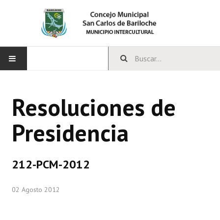
INICIO
Resoluciones de
CONCEJO
Presidencia
Bloques Políticos
Integrantes del Concejo
212-PCM-2012
Comisiones Permanentes
02 Agosto 2012
Comisiones Especiales
Concejales Mandato Cumplido