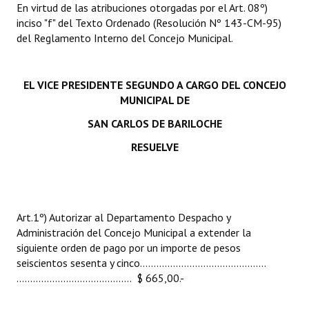
En virtud de las atribuciones otorgadas por el Art. 08º)
INSTITUCIONAL
inciso "f" del Texto Ordenado (Resolución Nº 143-CM-95)
del Reglamento Interno del Concejo Municipal.
Antiguos Pobladores
Noticias Destacadas
EL VICE PRESIDENTE SEGUNDO A CARGO DEL CONCEJO
Registros y Distinciones
MUNICIPAL DE
SAN CARLOS DE BARILOCHE
Datos Históricos
RESUELVE
Premio al Mérito - Registro
Audiencias Públicas - Registro
Mujeres que Dejaron Huellas - Registro
Art.1º) Autorizar al Departamento Despacho y
Administración del Concejo Municipal a extender la
Periodistas Decanos - Registro
siguiente orden de pago por un importe de pesos
seiscientos sesenta y cinco……………………………………….
Ciudadano Ilustre - Registro
………………………………..…. $ 665,00.-
Banca del Vecino - Registro