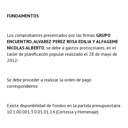
Dictámenes Asesoría Letrada
FUNDAMENTOS
:
Actas de Sesión
Los comprobantes presentados por las firmas
Informes de Unidad Coordinadora
GRUPO
ENCUENTRO, ALVAREZ PEREZ ROSA EDILIA Y ALFAGEME
Ejecución Presupuestaria
NICOLAS ALBERTO
, se debe a gastos protocolares, en el
taller de planificación popular realizado el 28 de mayo de
Actas de Audiencias Públicas
2012.-
NORMATIVA
Se debe proceder a realizar la orden de pago
Comunicaciones
correspondiente.
Declaraciones
Existe disponibilidad de fondos en la partida presupuestaria
Resoluciones
10.1.00.001.3.0.01.01.14 (Cortesía y Homenaje).
Resoluciones de Presidencia