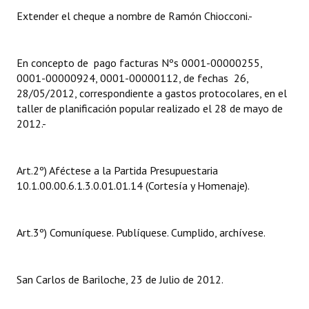
Huéspedes de Honor - Registro
Extender el cheque a nombre de Ramón Chiocconi.-
Antiguos Pobladores - Registro
En concepto de pago facturas Nºs 0001-00000255,
Reconocimientos - Registro
0001-00000924, 0001-00000112, de fechas 26,
28/05/2012, correspondiente a gastos protocolares, en el
Bariloche, Municipio intercultural
taller de planificación popular realizado el 28 de mayo de
2012.-
Entrega de distinciones
REFORMA DE LA CARTA ORGÁNICA
Art.2º) Aféctese a la Partida Presupuestaria
10.1.00.00.6.1.3.0.01.01.14 (Cortesía y Homenaje).
Art.3º) Comuníquese. Publíquese. Cumplido, archívese.
San Carlos de Bariloche, 23 de Julio de 2012.