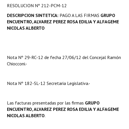
RESOLUCION Nº 212-PCM-12
Programas
DESCRIPCION SINTETICA:
PAGO A LAS FIRMAS
GRUPO
LEGISLACIÓN
ENCUENTRO, ALVAREZ PEREZ ROSA EDILIA Y ALFAGEME
NICOLAS ALBERTO
Constitución Nacional
Constitución Provincial
Carta Orgánica 2007
Nota Nº 29-RC-12 de fecha 27/06/12 del Concejal Ramón
Chiocconi.-
Reglamento Interno
Digesto
Nota Nº 182-SL-12 Secretaria Legislativa.-
Organigrama
Las facturas presentadas por las firmas
GRUPO
DOCUMENTOS
ENCUENTRO, ALVAREZ PEREZ ROSA EDILIA Y ALFAGEME
NICOLAS ALBERTO
.
Informes de Gestión
Proyectos Presentados