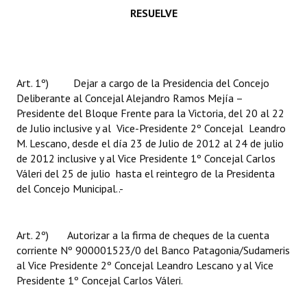
INSTITUCIONAL
RESUELVE
Antiguos Pobladores
Noticias Destacadas
Art. 1º) Dejar a cargo de la Presidencia del Concejo
Registros y Distinciones
Deliberante al Concejal Alejandro Ramos Mejía –
Presidente del Bloque Frente para la Victoria, del 20 al 22
Datos Históricos
de Julio inclusive y al Vice-Presidente 2º Concejal Leandro
M. Lescano, desde el día 23 de Julio de 2012 al 24 de julio
Premio al Mérito - Registro
de 2012 inclusive y al Vice Presidente 1º Concejal Carlos
Váleri del 25 de julio hasta el reintegro de la Presidenta
Audiencias Públicas - Registro
del Concejo Municipal..-
Mujeres que Dejaron Huellas - Registro
Art. 2º) Autorizar a la firma de cheques de la cuenta
Periodistas Decanos - Registro
corriente Nº 900001523/0 del Banco Patagonia/Sudameris
al Vice Presidente 2º Concejal Leandro Lescano y al Vice
Ciudadano Ilustre - Registro
Presidente 1º Concejal Carlos Váleri.
Banca del Vecino - Registro