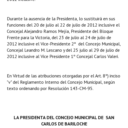
Dictámenes Asesoría Letrada
Durante la ausencia de la Presidenta, lo sustituirá en sus
Actas de Sesión
funciones del 20 de julio al 22 de julio de 2012 inclusive el
Concejal Alejandro Ramos Mejía, Presidente del Bloque
Informes de Unidad Coordinadora
Frente para la Victoria, del 23 de julio al 24 de julio de
2012 inclusive el Vice-Presidente 2º del Concejo Municipal,
Ejecución Presupuestaria
Concejal Leandro M. Lescano y del 25 julio al 29 de julio de
2012 inclusive al Vice Presidente 1º Concejal Carlos Valeri.
Actas de Audiencias Públicas
NORMATIVA
En Virtud de las atribuciones otorgadas por el Art. 8º) inciso
"v" del Reglamento Interno del Concejo Municipal, según
Comunicaciones
texto ordenando por Resolución 143-CM-95.
Declaraciones
Resoluciones
LA PRESIDENTA DEL
CONCEJO MUNICIPAL DE SAN
Resoluciones de Presidencia
CARLOS DE BARILOCHE