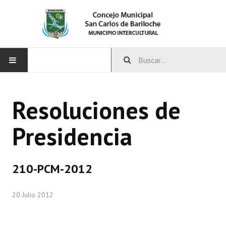
INICIO
Resoluciones de
CONCEJO
Presidencia
Bloques Políticos
Integrantes del Concejo
210-PCM-2012
Comisiones Permanentes
20 Julio 2012
Comisiones Especiales
Concejales Mandato Cumplido