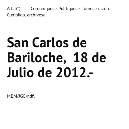
Huéspedes de Honor - Registro
Art. 3º) Comuníquese. Publíquese. Tómese razón.
Cumplido, archívese.
Antiguos Pobladores - Registro
Reconocimientos - Registro
San Carlos de
Bariloche, Municipio intercultural
Bariloche, 18 de
Entrega de distinciones
REFORMA DE LA CARTA ORGÁNICA
Julio de 2012.-
MEM/JGE/ndf.