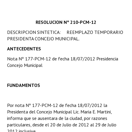
Programas
LEGISLACIÓN
RESOLUCION Nº 210-PCM-12
DESCRIPCION SINTETICA: REEMPLAZO TEMPORARIO
Constitución Nacional
PRESIDENTA CONCEJO MUNICIPAL.
Constitución Provincial
ANTECEDENTES
Carta Orgánica 2007
Nota Nº 177-PCM-12 de fecha 18/07/2012 Presidencia
Concejo Municipal
Reglamento Interno
Digesto
FUNDAMENTOS
Organigrama
Por nota Nº 177-PCM-12 de fecha 18/07/2012 la
DOCUMENTOS
Presidenta del Concejo Municipal Lic. Maria E. Martini,
informa que se ausentara de la ciudad, por razones
Informes de Gestión
particulares, desde el 20 de Julio de 2012 al 29 de Julio
2012 inclusive.
Proyectos Presentados