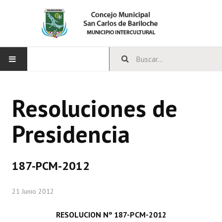
INICIO
Resoluciones de
CONCEJO
Presidencia
Bloques Políticos
Integrantes del Concejo
187-PCM-2012
Comisiones Permanentes
21 Junio 2012
Comisiones Especiales
Concejales Mandato Cumplido
RESOLUCION Nº 187-PCM-2012