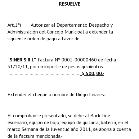
RESUELVE
INSTITUCIONAL
Antiguos Pobladores
Art.1º) Autorizar al Departamento Despacho y
Noticias Destacadas
Administración del Concejo Municipal a extender la
siguiente orden de pago a favor de:
Registros y Distinciones
Datos Históricos
“
SINER S.R.L”,
factura Nº 0001-00000460 de fecha
31/10/11, por un importe de pesos quinientos…….……..
Premio al Mérito - Registro
………….………………............................
$ 500, 00.-
Audiencias Públicas - Registro
Extender el cheque a nombre de Diego Linares.-
Mujeres que Dejaron Huellas - Registro
Periodistas Decanos - Registro
El comprobante presentado, se debe al Back Line
Ciudadano Ilustre - Registro
escenario, equipo de bajo, equipo de guitarra, batería, en el
marco Semana de la Juventud año 2011, se abona a cuenta
Banca del Vecino - Registro
de la factura mencionada.-