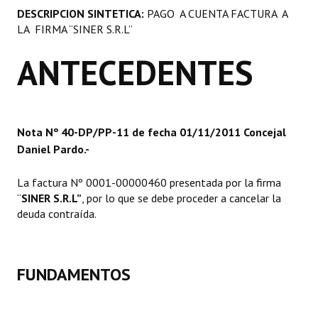
DESCRIPCION SINTETICA:
PAGO A CUENTA FACTURA A
Programas
LA FIRMA “SINER S.R.L”
LEGISLACIÓN
ANTECEDENTES
Constitución Nacional
Constitución Provincial
Nota Nº 40-DP/PP-11 de fecha 01/11/2011 Concejal
Carta Orgánica 2007
Daniel Pardo.-
Reglamento Interno
La factura Nº 0001-00000460 presentada por la firma
Digesto
“
SINER S.R.L”
, por lo que se debe proceder a cancelar la
deuda contraída.
Organigrama
DOCUMENTOS
FUNDAMENTOS
Informes de Gestión
Proyectos Presentados