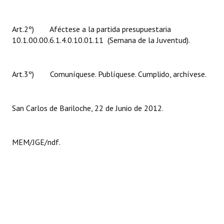
Huéspedes de Honor - Registro
Art.2º) Aféctese a la partida presupuestaria
Antiguos Pobladores - Registro
10.1.00.00.6.1.4.0.10.01.11 (Semana de la Juventud).
Reconocimientos - Registro
Bariloche, Municipio intercultural
Art.3º) Comuníquese. Publíquese. Cumplido, archívese.
Entrega de distinciones
San Carlos de Bariloche, 22 de Junio de 2012.
REFORMA DE LA CARTA ORGÁNICA
MEM/JGE/ndf.