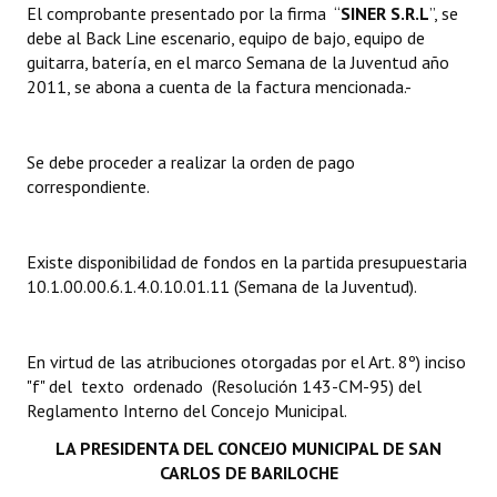
El comprobante presentado por la firma “
SINER S.R.L
”, se
debe al Back Line escenario, equipo de bajo, equipo de
Dictámenes Asesoría Letrada
guitarra, batería, en el marco Semana de la Juventud año
2011, se abona a cuenta de la factura mencionada.-
Actas de Sesión
Informes de Unidad Coordinadora
Se debe proceder a realizar la orden de pago
Ejecución Presupuestaria
correspondiente.
Actas de Audiencias Públicas
Existe disponibilidad de fondos en la partida presupuestaria
NORMATIVA
10.1.00.00.6.1.4.0.10.01.11 (Semana de la Juventud).
Comunicaciones
En virtud de las atribuciones otorgadas por el Art. 8º) inciso
Declaraciones
"f" del texto ordenado (Resolución 143-CM-95) del
Reglamento Interno del Concejo Municipal.
Resoluciones
LA PRESIDENTA DEL
CONCEJO MUNICIPAL DE SAN
Resoluciones de Presidencia
CARLOS DE BARILOCHE