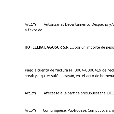
Art.1º) Autorizar al Departamento Despacho y Admi
a favor de:
HOTELERA LAGOSUR S.R.L.,
por un importe de peso
…………............................................................................
Pago a cuenta de factura Nº 0004-0000419 de fecha 
break y alquiler salón arrayán, en el acto de homen
Art.2º) Aféctese a la partida presupuestaria 10.1.
Art.3º) Comuníquese. Publíquese. Cumplido, archí