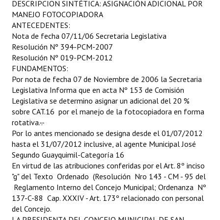
DESCRIPCION SINTÉTICA: ASIGNACIÓN ADICIONAL POR
Programas
MANEJO FOTOCOPIADORA
ANTECEDENTES:
LEGISLACIÓN
Nota de fecha 07/11/06 Secretaria Legislativa
Resolución Nº 394-PCM-2007
Constitución Nacional
Resolución Nº 019-PCM-2012
FUNDAMENTOS:
Constitución Provincial
Por nota de fecha 07 de Noviembre de 2006 la Secretaria
Legislativa Informa que en acta Nº 153 de Comisión
Carta Orgánica 2007
Legislativa se determino asignar un adicional del 20 %
sobre CAT.16 por el manejo de la fotocopiadora en forma
Reglamento Interno
rotativa.-.-
Por lo antes mencionado se designa desde el 01/07/2012
Digesto
hasta el 31/07/2012 inclusive, al agente Municipal José
Segundo Guayquimil-Categoría 16
Organigrama
En virtud de las atribuciones conferidas por el Art. 8º inciso
"g" del Texto Ordenado (Resolución Nro 143 - CM - 95 del
DOCUMENTOS
Reglamento Interno del Concejo Municipal; Ordenanza Nº
137-C-88 Cap. XXXIV - Art. 173º relacionado con personal
Informes de Gestión
del Concejo.
LA PRESIDENTA DEL CONCEJO MUNICIPAL DE SAN
Proyectos Presentados