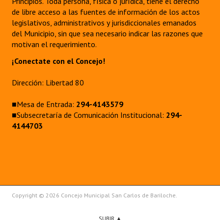
Principios. Toda persona, física o jurídica, tiene el derecho
Huéspedes de Honor - Registro
de libre acceso a las fuentes de información de los actos
legislativos, administrativos y jurisdiccionales emanados
Antiguos Pobladores - Registro
del Municipio, sin que sea necesario indicar las razones que
motivan el requerimiento.
Reconocimientos - Registro
¡Conectate con el Concejo!
Bariloche, Municipio intercultural
Dirección: Libertad 80
Entrega de distinciones
■Mesa de Entrada:
294-4143579
REFORMA DE LA CARTA ORGÁNICA
■Subsecretaría de Comunicación Institucional:
294-
4144703
Copyright © 2026 Concejo Municipal San Carlos de Bariloche.
SUBIR ▲