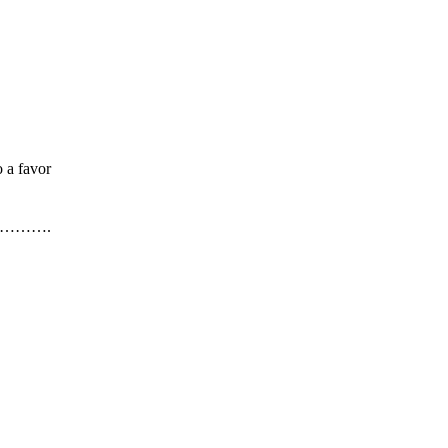
 a favor
……………….