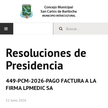
INICIO
Resoluciones de
CONCEJO
Presidencia
Bloques Políticos
Integrantes del Concejo
449-PCM-2026-PAGO FACTURA A LA
Comisiones Permanentes
FIRMA LPMEDIC SA
Comisiones Especiales
22 Junio 2026
Concejales Mandato Cumplido