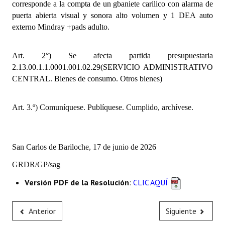
corresponde a la compta de un gbaniete carilico con alarma de
INSTITUCIONAL
puerta abierta visual y sonora alto volumen y 1 DEA auto
externo Mindray +pads adulto.
Antiguos Pobladores
Noticias Destacadas
Art. 2°) Se afecta partida presupuestaria
2.13.00.1.1.0001.001.02.29(SERVICIO ADMINISTRATIVO
Registros y Distinciones
CENTRAL. Bienes de consumo. Otros bienes)
Datos Históricos
Art. 3.º) Comuníquese. Publíquese. Cumplido, archívese.
Premio al Mérito - Registro
Audiencias Públicas - Registro
San Carlos de Bariloche, 17 de junio de 2026
Mujeres que Dejaron Huellas - Registro
GRDR/GP/sag
Periodistas Decanos - Registro
Versión PDF de la Resolución
:
CLIC AQUÍ
Ciudadano Ilustre - Registro
Anterior
Siguiente
Banca del Vecino - Registro