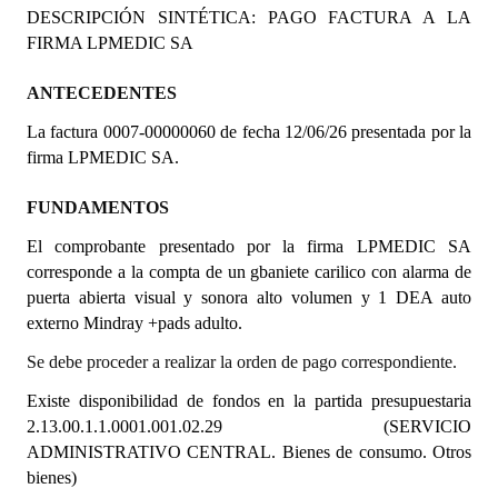
DESCRIPCIÓN SINTÉTICA: PAGO FACTURA A LA
Programas
FIRMA LPMEDIC SA
LEGISLACIÓN
ANTECEDENTES
Constitución Nacional
La factura 0007-00000060 de fecha 12/06/26 presentada por la
firma LPMEDIC SA.
Constitución Provincial
FUNDAMENTOS
Carta Orgánica 2007
El comprobante presentado por la firma LPMEDIC SA
Reglamento Interno
corresponde a la compta de un gbaniete carilico con alarma de
puerta abierta visual y sonora alto volumen y 1 DEA auto
Digesto
externo Mindray +pads adulto.
Organigrama
Se debe proceder a realizar la orden de pago correspondiente.
DOCUMENTOS
Existe disponibilidad de fondos en la partida presupuestaria
2.13.00.1.1.0001.001.02.29 (SERVICIO
Informes de Gestión
ADMINISTRATIVO CENTRAL. Bienes de consumo. Otros
bienes)
Proyectos Presentados