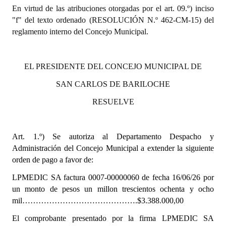
En virtud de las atribuciones otorgadas por el art. 09.º) inciso
"f" del texto ordenado (RESOLUCIÓN N.º 462-CM-15) del
Dictámenes Asesoría Letrada
reglamento interno del Concejo Municipal.
Actas de Sesión
Informes de Unidad Coordinadora
EL PRESIDENTE DEL CONCEJO MUNICIPAL DE
Ejecución Presupuestaria
SAN CARLOS DE BARILOCHE
RESUELVE
Actas de Audiencias Públicas
NORMATIVA
Art. 1.º)
Se autoriza al Departamento Despacho y
Administración del Concejo Municipal a extender la siguiente
Comunicaciones
orden de pago a favor de:
Declaraciones
LPMEDIC SA factura 0007-00000060 de fecha 16/06/26 por
un monto de pesos un millon trescientos ochenta y ocho
Resoluciones
mil…………………………………….$3.388.000,00
Resoluciones de Presidencia
El comprobante presentado por la firma LPMEDIC SA