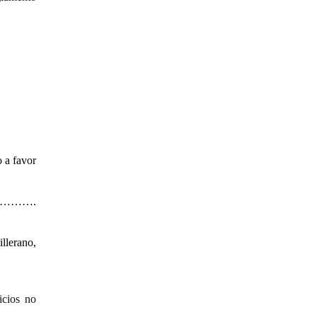
 a favor
……………….
llerano,
cios no