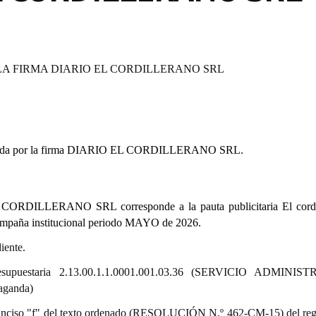
LA FIRMA DIARIO EL CORDILLERANO SRL
sentada por la firma DIARIO EL CORDILLERANO SRL.
 CORDILLERANO SRL corresponde a la pauta publicitaria El cordi
 campaña institucional periodo MAYO de 2026.
iente.
presupuestaria 2.13.00.1.1.0001.001.03.36 (SERVICIO ADMINIS
aganda)
9.º) inciso "f" del texto ordenado (RESOLUCIÓN N.º 462-CM-15) del re