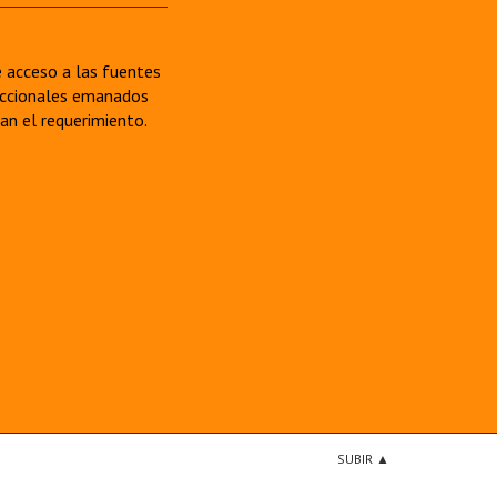
re acceso a las fuentes
sdiccionales emanados
van el requerimiento.
SUBIR ▲