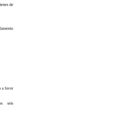
ienes de
glamento
 a favor
os seis