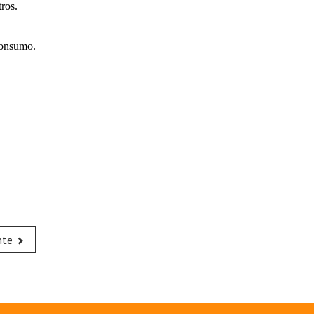
ros.
Consumo.
nte