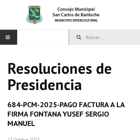
INICIO
Resoluciones de
CONCEJO
Presidencia
Bloques Políticos
Integrantes del Concejo
684-PCM-2025-PAGO FACTURA A LA
Comisiones Permanentes
FIRMA FONTANA YUSEF SERGIO
Comisiones Especiales
MANUEL
Concejales Mandato Cumplido
27 Octubre 2025