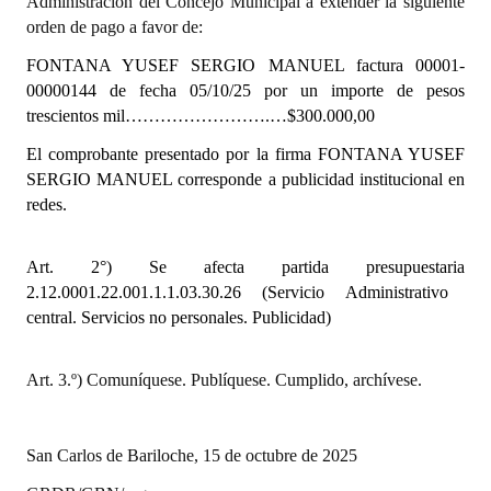
Administración del Concejo Municipal a extender la siguiente
INSTITUCIONAL
orden de pago a favor de:
Antiguos Pobladores
FONTANA YUSEF SERGIO MANUEL
factura 00001-
00000144 de fecha 05/10/25 por un importe de pesos
Noticias Destacadas
trescientos mil…………………….…$300.000,00
El comprobante presentado por la firma
Registros y Distinciones
FONTANA YUSEF
SERGIO MANUEL
corresponde a publicidad institucional en
Datos Históricos
redes.
Premio al Mérito - Registro
Art. 2°) Se afecta partida presupuestaria
Audiencias Públicas - Registro
2.12.0001.22.001.1.1.03.30.26 (Servicio Administrativo
central. Servicios no personales. Publicidad)
Mujeres que Dejaron Huellas - Registro
Periodistas Decanos - Registro
Art. 3.º) Comuníquese. Publíquese. Cumplido, archívese.
Ciudadano Ilustre - Registro
San Carlos de Bariloche, 15 de octubre de 2025
Banca del Vecino - Registro