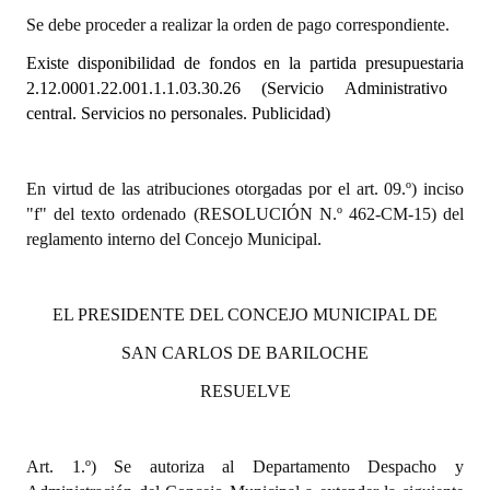
Se debe proceder a realizar la orden de pago correspondiente.
Dictámenes Asesoría Letrada
Existe disponibilidad de fondos en la partida presupuestaria
2.12.0001.22.001.1.1.03.30.26 (Servicio Administrativo
Actas de Sesión
central. Servicios no personales. Publicidad)
Informes de Unidad Coordinadora
Ejecución Presupuestaria
En virtud de las atribuciones otorgadas por el art. 09.º) inciso
"f" del texto ordenado (RESOLUCIÓN N.º 462-CM-15) del
Actas de Audiencias Públicas
reglamento interno del Concejo Municipal.
NORMATIVA
EL PRESIDENTE DEL CONCEJO MUNICIPAL DE
Comunicaciones
SAN CARLOS DE BARILOCHE
Declaraciones
RESUELVE
Resoluciones
Resoluciones de Presidencia
Art. 1.º) Se autoriza al Departamento Despacho y