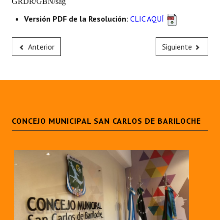
GRDR/GBN/sag
Huéspedes de Honor - Registro
Versión PDF de la Resolución
:
CLIC AQUÍ
Antiguos Pobladores - Registro
Anterior
Siguiente
Reconocimientos - Registro
Bariloche, Municipio intercultural
Entrega de distinciones
REFORMA DE LA CARTA ORGÁNICA
CONCEJO MUNICIPAL SAN CARLOS DE BARILOCHE