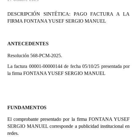
Programas
DESCRIPCIÓN SINTÉTICA: PAGO FACTURA A LA
LEGISLACIÓN
FIRMA
FONTANA YUSEF SERGIO MANUEL
Constitución Nacional
ANTECEDENTES
Constitución Provincial
Resolución 568-PCM-2025.
Carta Orgánica 2007
La factura 00001-00000144 de fecha 05/10/25 presentada por
Reglamento Interno
la firma
FONTANA YUSEF SERGIO MANUEL
Digesto
Organigrama
FUNDAMENTOS
DOCUMENTOS
El comprobante presentado por la firma
FONTANA YUSEF
Informes de Gestión
SERGIO MANUEL
corresponde a publicidad institucional en
redes.
Proyectos Presentados