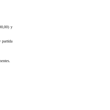
00,00) y
 partida
nentes.