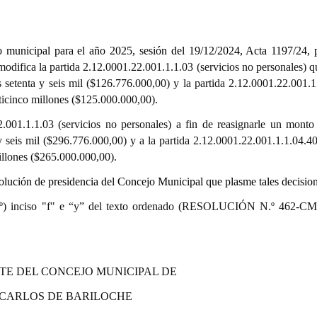
to
municipal
para
el
año
202
5
,
sesión
del
1
9
/
12
/202
4
, Acta 11
97
/2
4,
p
difica la partida 2.12.0001.22.001.1.1.03 (servicios no personales) 
os setenta y seis mil ($126.776.000,00) y la partida 2.12.0001.22.001.1
ticinco millones ($125.000.000,00).
2.001.1.1.03 (servicios no personales) a fin de reasignarle un monto 
 y seis mil ($296.776.000,00) y a la partida 2.12.0001.22.001.1.1.04.40
illones ($265.000.000,00).
esolución de presidencia del Concejo Municipal que plasme tales decisio
 09.º) inciso "f" e “y” del texto ordenado (RESOLUCIÓN N.º 462-CM
TE DEL CONCEJO MUNICIPAL DE
 CARLOS DE BARILOCHE