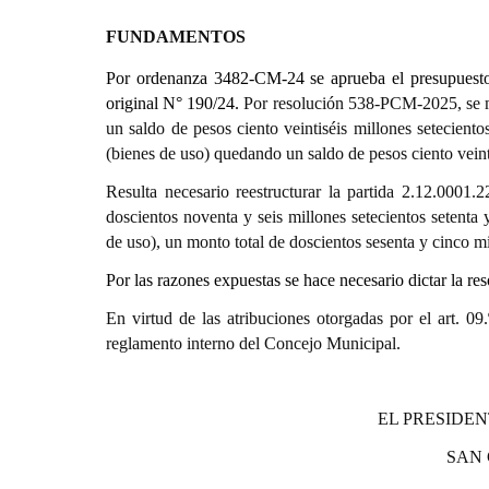
FUNDAMENTOS
Por ordenanza
34
82
-CM-24
se apr
ueba
el
p
resupues
original
N°
190
/2
4
.
Por resolución 538-PCM-2025, se mo
un saldo de pesos ciento veintiséis millones setecient
(bienes de uso) quedando un saldo de pesos ciento vein
Resulta necesario reestructurar la partida 2.12.0001.2
doscientos noventa y seis millones setecientos setenta
de uso), un monto total de doscientos sesenta y cinco m
Por las razones expuestas se hace necesario dictar la r
En virtud de las atribuciones otorgadas por el art.
reglamento interno del Concejo Municipal.
EL PRESIDEN
SAN