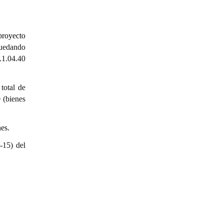
royecto
quedando
.1.04.40
total de
 (bienes
nes.
-15) del