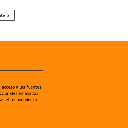
nte
re acceso a las fuentes
sdiccionales emanados
van el requerimiento.