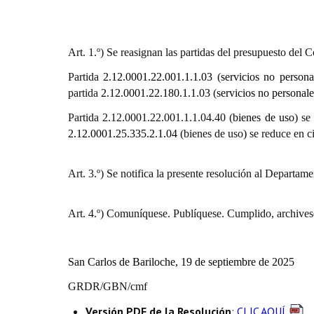
Art. 1.º) Se reasignan las partidas del presupuesto del
Partida
2.12.00
01
.22.
001
.1.1.03
(
servicios no persona
partida
2.12.00
01
.22.
180
.1.1.03
(
servicios no personale
Partida 2.12.0001.22.001.1.1.04.40
(
bienes de uso
) se
2.12.00
01
.2
5
.
335
.
2
.1.0
4
(bienes de uso
)
se reduce en c
Art. 3.º) Se notifica la presente resolución al Departame
Art. 4.º) Comuníquese. Publíquese. Cumplido, archives
San Carlos de Bariloche,
19
de
septiembre
de 2025
GRDR/GBN/cmf
Versión PDF de la Resolución
:
CLIC AQUÍ