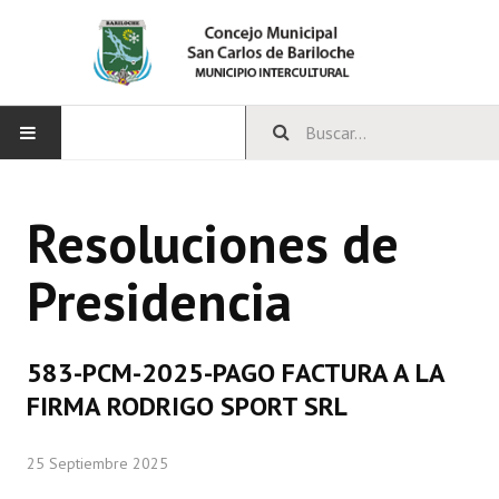
INICIO
Resoluciones de
CONCEJO
Presidencia
Bloques Políticos
Integrantes del Concejo
583-PCM-2025-PAGO FACTURA A LA
Comisiones Permanentes
FIRMA RODRIGO SPORT SRL
Comisiones Especiales
25 Septiembre 2025
Concejales Mandato Cumplido