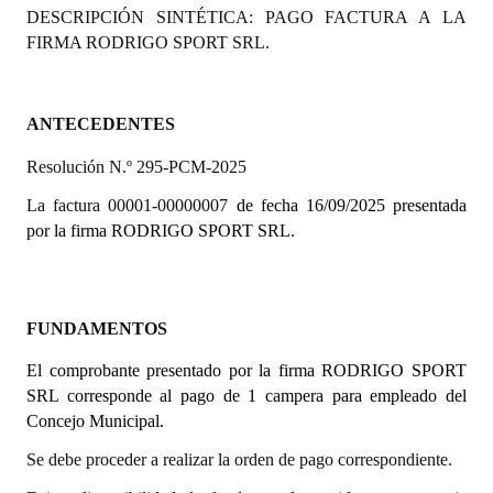
DESCRIPCIÓN SINTÉTICA: PAGO FACTURA A LA
Programas
FIRMA RODRIGO SPORT SRL.
LEGISLACIÓN
Constitución Nacional
ANTECEDENTES
Resolución N.º 295-PCM-2025
Constitución Provincial
La factura 00001-00000007
de fecha 16/09/2025 presentada
Carta Orgánica 2007
por la firma RODRIGO SPORT SRL.
Reglamento Interno
Digesto
FUNDAMENTOS
Organigrama
El comprobante presentado por la firma RODRIGO SPORT
SRL corresponde al pago de 1 campera para empleado del
DOCUMENTOS
Concejo Municipal.
Informes de Gestión
Se debe proceder a realizar la orden de pago correspondiente.
Proyectos Presentados