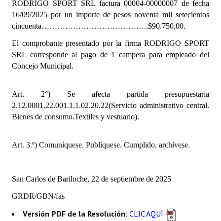
RODRIGO SPORT
SRL
factura 00004-00000007 de fecha
INSTITUCIONAL
16/09/2025
por un importe de pesos noventa mil setecientos
cincuenta…………………………………..$90.750,00.
Antiguos Pobladores
El comprobante presentado por la firma RODRIGO SPORT
Noticias Destacadas
SRL corresponde al pago de 1 campera para empleado del
Concejo Municipal.
Registros y Distinciones
Datos Históricos
Art. 2°) Se afecta partida presupuestaria
2.12.0001.22.001.1.1.02.20.22(Servicio administrativo central.
Premio al Mérito - Registro
Bienes de consumo.Textiles y vestuario).
Audiencias Públicas - Registro
Art. 3.º) Comuníquese. Publíquese. Cumplido, archívese.
Mujeres que Dejaron Huellas - Registro
Periodistas Decanos - Registro
San Carlos de Bariloche, 22 de septiembre de 2025
Ciudadano Ilustre - Registro
GRDR/GBN/fas
Banca del Vecino - Registro
Versión PDF de la Resolución
:
CLIC AQUÍ