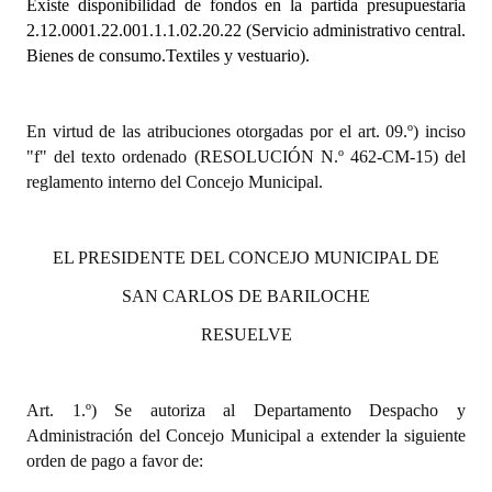
Existe disponibilidad de fondos en la partida presupuestaria
2.12.0001.22.001.1.1.02.20.22
(Servicio administrativo central.
Dictámenes Asesoría Letrada
Bienes de consumo.Textiles y vestuario).
Actas de Sesión
En virtud de las atribuciones otorgadas por el art. 09.º) inciso
Informes de Unidad Coordinadora
"f" del texto ordenado (RESOLUCIÓN N.º 462-CM-15) del
Ejecución Presupuestaria
reglamento interno del Concejo Municipal.
Actas de Audiencias Públicas
EL PRESIDENTE DEL CONCEJO MUNICIPAL DE
NORMATIVA
SAN CARLOS DE BARILOCHE
Comunicaciones
RESUELVE
Declaraciones
Art. 1.º) Se autoriza al Departamento Despacho y
Resoluciones
Administración del Concejo Municipal a extender la siguiente
Resoluciones de Presidencia
orden de pago a favor de: