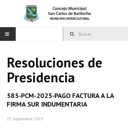
INICIO
Resoluciones de
CONCEJO
Presidencia
Bloques Políticos
Integrantes del Concejo
585-PCM-2025-PAGO FACTURA A LA
Comisiones Permanentes
FIRMA SUR INDUMENTARIA
Comisiones Especiales
25 Septiembre 2025
Concejales Mandato Cumplido