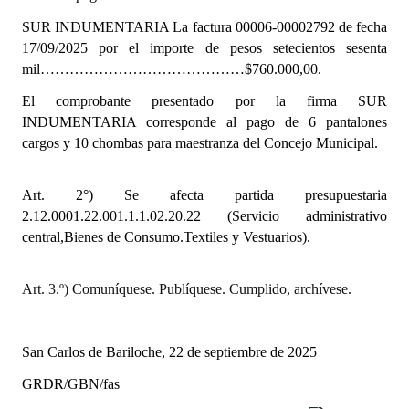
INSTITUCIONAL
SUR INDUMENTARIA La factura 00006-00002792 de fecha
17/09/2025 por el importe de pesos setecientos sesenta
Antiguos Pobladores
mil……………………………………$760.000,00.
Noticias Destacadas
El comprobante presentado por la firma SUR
INDUMENTARIA corresponde al pago de 6 pantalones
Registros y Distinciones
cargos y 10 chombas para maestranza del Concejo Municipal.
Datos Históricos
Art. 2°) Se afecta partida presupuestaria
Premio al Mérito - Registro
2.12.0001.22.001.1.1.02.20.22 (Servicio administrativo
central,Bienes de Consumo.Textiles y Vestuarios).
Audiencias Públicas - Registro
Mujeres que Dejaron Huellas - Registro
Art. 3.º) Comuníquese. Publíquese. Cumplido, archívese.
Periodistas Decanos - Registro
San Carlos de Bariloche, 22 de septiembre de 2025
Ciudadano Ilustre - Registro
GRDR/GBN/fas
Banca del Vecino - Registro