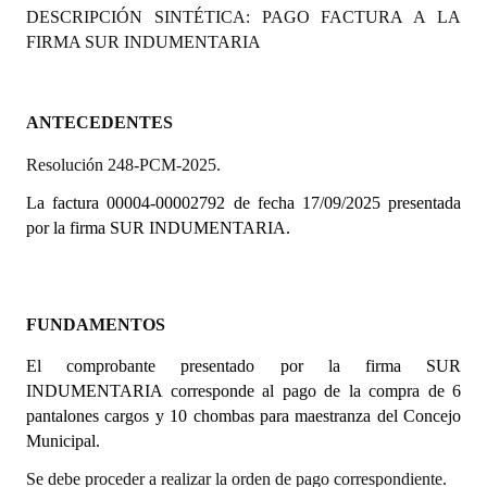
DESCRIPCIÓN SINTÉTICA: PAGO FACTURA A LA
Programas
FIRMA SUR INDUMENTARIA
LEGISLACIÓN
Constitución Nacional
ANTECEDENTES
Resolución 248-PCM-2025.
Constitución Provincial
La factura 00004-00002792 de fecha 17/09/2025 presentada
Carta Orgánica 2007
por la firma SUR INDUMENTARIA.
Reglamento Interno
Digesto
FUNDAMENTOS
Organigrama
El comprobante presentado por la firma SUR
INDUMENTARIA corresponde al pago de la compra de 6
DOCUMENTOS
pantalones cargos y 10 chombas para maestranza del Concejo
Municipal.
Informes de Gestión
Se debe proceder a realizar la orden de pago correspondiente.
Proyectos Presentados