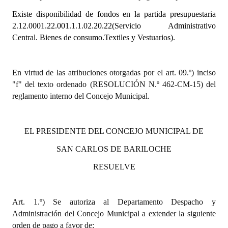
Existe disponibilidad de fondos en la partida presupuestaria
Dictámenes Asesoría Letrada
2.12.0001.22.001.1.1.02.20.22(Servicio Administrativo
Central. Bienes de consumo.Textiles y Vestuarios).
Actas de Sesión
Informes de Unidad Coordinadora
En virtud de las atribuciones otorgadas por el art. 09.º) inciso
Ejecución Presupuestaria
"f" del texto ordenado (RESOLUCIÓN N.º 462-CM-15) del
reglamento interno del Concejo Municipal.
Actas de Audiencias Públicas
NORMATIVA
EL PRESIDENTE DEL CONCEJO MUNICIPAL DE
SAN CARLOS DE BARILOCHE
Comunicaciones
RESUELVE
Declaraciones
Resoluciones
Art. 1.º) Se autoriza al Departamento Despacho y
Resoluciones de Presidencia
Administración del Concejo Municipal a extender la siguiente
orden de pago a favor de: