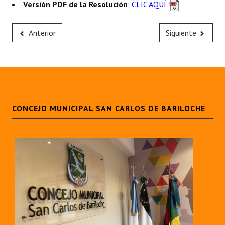
Versión PDF de la Resolución
:
CLIC AQUÍ
Huéspedes de Honor - Registro
Antiguos Pobladores - Registro
Anterior
Siguiente
Reconocimientos - Registro
Bariloche, Municipio intercultural
Entrega de distinciones
CONCEJO MUNICIPAL SAN CARLOS DE BARILOCHE
REFORMA DE LA CARTA ORGÁNICA